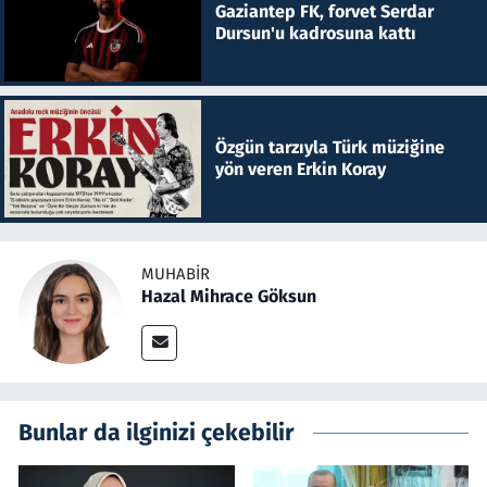
Gaziantep FK, forvet Serdar
Dursun'u kadrosuna kattı
Özgün tarzıyla Türk müziğine
yön veren Erkin Koray
MUHABIR
Hazal Mihrace Göksun
Bunlar da ilginizi çekebilir