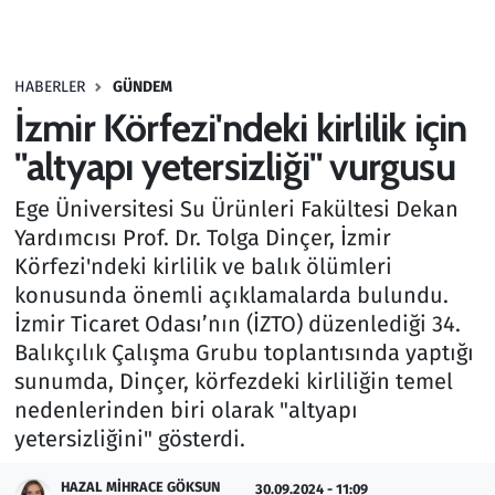
Gündem
HABERLER
GÜNDEM
Haber
İzmir Körfezi'ndeki kirlilik için
Kültür Sanat
"altyapı yetersizliği" vurgusu
Ege Üniversitesi Su Ürünleri Fakültesi Dekan
Kurumsal Haberler
Yardımcısı Prof. Dr. Tolga Dinçer, İzmir
Körfezi'ndeki kirlilik ve balık ölümleri
Lezzet Durağı
konusunda önemli açıklamalarda bulundu.
Memur ve Kamu
İzmir Ticaret Odası’nın (İZTO) düzenlediği 34.
Balıkçılık Çalışma Grubu toplantısında yaptığı
Otomobil
sunumda, Dinçer, körfezdeki kirliliğin temel
nedenlerinden biri olarak "altyapı
Oyun
yetersizliğini" gösterdi.
HAZAL MIHRACE GÖKSUN
Ramazan
30.09.2024 - 11:09