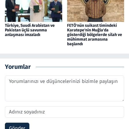
Türkiye, Suudi Arabistan ve
FETÖ'nün suikast timindeki
Pakistan üçlü savunma
Karatepe'nin Muğla'da
anlaşması imzaladı
gösterdiği bölgelerde silah ve
mühimmat aramasına
başlandı
Yorumlar
Gönder