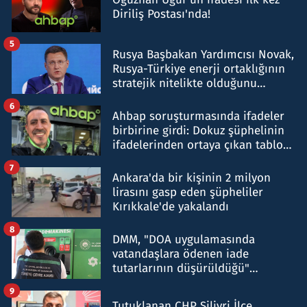
Diriliş Postası'nda!
5
Rusya Başbakan Yardımcısı Novak,
Rusya-Türkiye enerji ortaklığının
stratejik nitelikte olduğunu
belirtti
6
Ahbap soruşturmasında ifadeler
birbirine girdi: Dokuz şüphelinin
ifadelerinden ortaya çıkan tablo
şok etti
7
Ankara'da bir kişinin 2 milyon
lirasını gasp eden şüpheliler
Kırıkkale'de yakalandı
8
DMM, "DOA uygulamasında
vatandaşlara ödenen iade
tutarlarının düşürüldüğü"
iddiasını yalanladı
9
Tutuklanan CHP Silivri İlçe