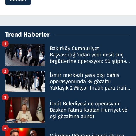
Trend Haberler
1
Bakırköy Cumhuriyet
Başsavcılığı'ndan yeni nesil suç
örgütlerine operasyon: 50 şüpheli
hakkında gözaltı kararı
2
İzmir merkezli yasa dışı bahis
operasyonunda 34 gözaltı:
Yaklaşık 2 Milyar liralık para trafiği
tespit edildi
3
İzmit Belediyesi'ne operasyon!
Başkan Fatma Kaplan Hürriyet ve
eşi gözaltına alındı
4
Oğuzhan Uğur’un ifadesi ilk kez