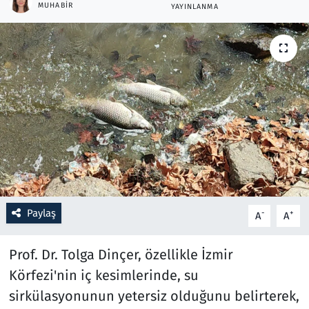
MUHABIR
YAYINLANMA
Resmi İlanlar
Rüya Tabirleri
Sağlık
Savunma Sanayi
Seçim 2023
Spor
Paylaş
-
+
A
A
Teknoloji ve Bilim
Prof. Dr. Tolga Dinçer, özellikle İzmir
Körfezi'nin iç kesimlerinde, su
Televizyon
sirkülasyonunun yetersiz olduğunu belirterek,