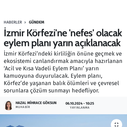
Gündem
HABERLER
GÜNDEM
Haber
İzmir Körfezi'ne 'nefes' olacak
Kültür Sanat
eylem planı yarın açıklanacak
İzmir Körfezi’ndeki kirliliğin önüne geçmek ve
Kurumsal Haberler
ekosistemi canlandırmak amacıyla hazırlanan
‘Acil ve Kısa Vadeli Eylem Planı’ yarın
Lezzet Durağı
kamuoyuna duyurulacak. Eylem planı,
Memur ve Kamu
Körfez’de yaşanan balık ölümleri ve çevresel
sorunlara çözüm sunmayı hedefliyor.
Otomobil
HAZAL MIHRACE GÖKSUN
06.10.2024 - 10:25
MUHABIR
YAYINLANMA
Oyun
Ramazan