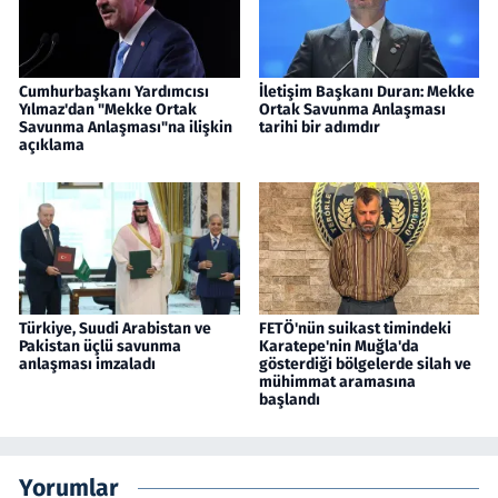
Cumhurbaşkanı Yardımcısı
İletişim Başkanı Duran: Mekke
Yılmaz'dan "Mekke Ortak
Ortak Savunma Anlaşması
Savunma Anlaşması"na ilişkin
tarihi bir adımdır
açıklama
Türkiye, Suudi Arabistan ve
FETÖ'nün suikast timindeki
Pakistan üçlü savunma
Karatepe'nin Muğla'da
anlaşması imzaladı
gösterdiği bölgelerde silah ve
mühimmat aramasına
başlandı
Yorumlar