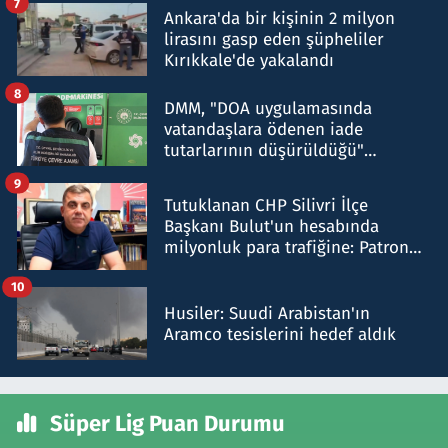
7
Ankara'da bir kişinin 2 milyon
lirasını gasp eden şüpheliler
Kırıkkale'de yakalandı
8
DMM, "DOA uygulamasında
vatandaşlara ödenen iade
tutarlarının düşürüldüğü"
iddiasını yalanladı
9
Tutuklanan CHP Silivri İlçe
Başkanı Bulut'un hesabında
milyonluk para trafiğine: Patron
talimat verdi, ben gönderdim
10
Husiler: Suudi Arabistan'ın
Aramco tesislerini hedef aldık
Süper Lig Puan Durumu