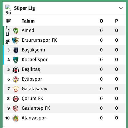
Süper Lig
#
Takım
O
P
Amed
0
0
1
Erzurumspor FK
0
0
2
Başakşehir
0
0
3
Kocaelispor
0
0
4
Beşiktaş
0
0
5
Eyüpspor
0
0
6
Galatasaray
0
0
7
Çorum FK
0
0
8
Gaziantep FK
0
0
9
Alanyaspor
0
0
10