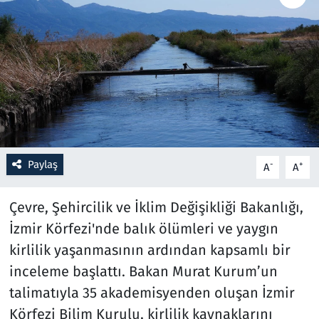
Resmi İlanlar
Rüya Tabirleri
Sağlık
Savunma Sanayi
Paylaş
-
+
A
A
Seçim 2023
Çevre, Şehircilik ve İklim Değişikliği Bakanlığı,
Spor
İzmir Körfezi'nde balık ölümleri ve yaygın
kirlilik yaşanmasının ardından kapsamlı bir
Teknoloji ve Bilim
inceleme başlattı. Bakan Murat Kurum’un
Televizyon
talimatıyla 35 akademisyenden oluşan İzmir
Körfezi Bilim Kurulu, kirlilik kaynaklarını