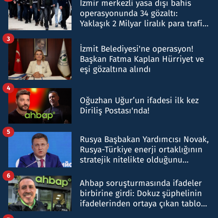
İzmir merkezli yasa dışı bahis
operasyonunda 34 gözaltı:
Yaklaşık 2 Milyar liralık para trafiği
tespit edildi
3
İzmit Belediyesi'ne operasyon!
Başkan Fatma Kaplan Hürriyet ve
eşi gözaltına alındı
4
Oğuzhan Uğur’un ifadesi ilk kez
Diriliş Postası'nda!
5
Rusya Başbakan Yardımcısı Novak,
Rusya-Türkiye enerji ortaklığının
stratejik nitelikte olduğunu
belirtti
6
Ahbap soruşturmasında ifadeler
birbirine girdi: Dokuz şüphelinin
ifadelerinden ortaya çıkan tablo
şok etti