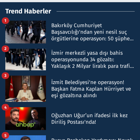
Trend Haberler
1
Bakırköy Cumhuriyet
Başsavcılığı'ndan yeni nesil suç
örgütlerine operasyon: 50 şüpheli
hakkında gözaltı kararı
2
İzmir merkezli yasa dışı bahis
operasyonunda 34 gözaltı:
Yaklaşık 2 Milyar liralık para trafiği
tespit edildi
3
İzmit Belediyesi'ne operasyon!
Başkan Fatma Kaplan Hürriyet ve
eşi gözaltına alındı
4
Oğuzhan Uğur’un ifadesi ilk kez
Diriliş Postası'nda!
5