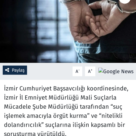
Resmi İlanlar
Rüya Tabirleri
Sağlık
Savunma Sanayi
Paylaş
-
+
A
A
Seçim 2023
İzmir Cumhuriyet Başsavcılığı koordinesinde,
Spor
İzmir İl Emniyet Müdürlüğü Mali Suçlarla
Mücadele Şube Müdürlüğü tarafından “suç
Teknoloji ve Bilim
işlemek amacıyla örgüt kurma” ve “nitelikli
Televizyon
dolandırıcılık” suçlarına ilişkin kapsamlı bir
soruşturma yürütüldü.