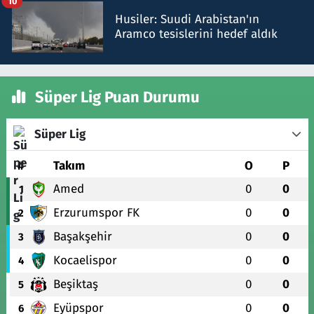
10
Husiler: Suudi Arabistan'ın
Aramco tesislerini hedef aldık
Süper Lig Puan Durumu
Süper Lig
#
Takım
O
P
Amed
0
0
1
Erzurumspor FK
0
0
2
Başakşehir
0
0
3
Kocaelispor
0
0
4
Beşiktaş
0
0
5
Eyüpspor
0
0
6