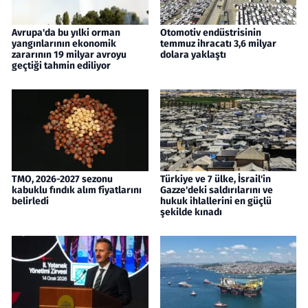
Avrupa'da bu yılki orman
Otomotiv endüstrisinin
yangınlarının ekonomik
temmuz ihracatı 3,6 milyar
zararının 19 milyar avroyu
dolara yaklaştı
geçtiği tahmin ediliyor
TMO, 2026-2027 sezonu
Türkiye ve 7 ülke, İsrail'in
kabuklu fındık alım fiyatlarını
Gazze'deki saldırılarını ve
belirledi
hukuk ihlallerini en güçlü
şekilde kınadı