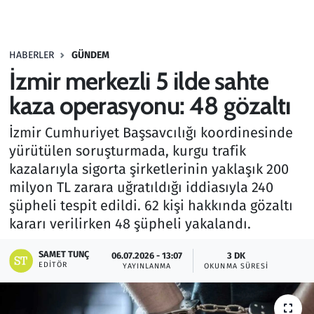
Gündem
HABERLER
GÜNDEM
Haber
İzmir merkezli 5 ilde sahte
Kültür Sanat
kaza operasyonu: 48 gözaltı
İzmir Cumhuriyet Başsavcılığı koordinesinde
Kurumsal Haberler
yürütülen soruşturmada, kurgu trafik
kazalarıyla sigorta şirketlerinin yaklaşık 200
Lezzet Durağı
milyon TL zarara uğratıldığı iddiasıyla 240
Memur ve Kamu
şüpheli tespit edildi. 62 kişi hakkında gözaltı
kararı verilirken 48 şüpheli yakalandı.
Otomobil
SAMET TUNÇ
06.07.2026 - 13:07
3 DK
EDITÖR
YAYINLANMA
OKUNMA SÜRESI
Oyun
Ramazan