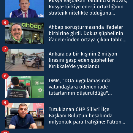
Rusya Başbakan Yardımcısı Novak,
Rusya-Türkiye enerji ortaklığının
stratejik nitelikte olduğunu
belirtti
6
Ahbap soruşturmasında ifadeler
birbirine girdi: Dokuz şüphelinin
ifadelerinden ortaya çıkan tablo
şok etti
7
Ankara'da bir kişinin 2 milyon
lirasını gasp eden şüpheliler
Kırıkkale'de yakalandı
8
DMM, "DOA uygulamasında
vatandaşlara ödenen iade
tutarlarının düşürüldüğü"
iddiasını yalanladı
9
Tutuklanan CHP Silivri İlçe
Başkanı Bulut'un hesabında
milyonluk para trafiğine: Patron
talimat verdi, ben gönderdim