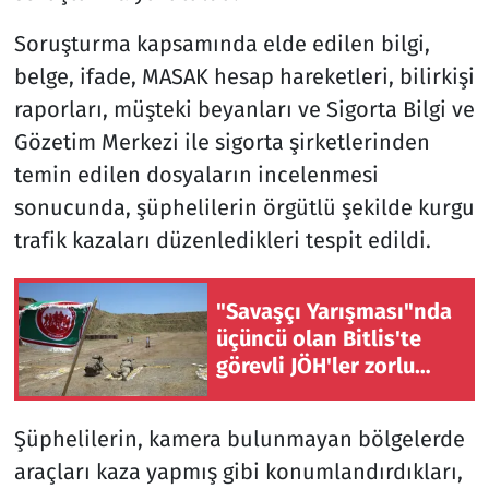
Soruşturma kapsamında elde edilen bilgi,
belge, ifade, MASAK hesap hareketleri, bilirkişi
raporları, müşteki beyanları ve Sigorta Bilgi ve
Gözetim Merkezi ile sigorta şirketlerinden
temin edilen dosyaların incelenmesi
sonucunda, şüphelilerin örgütlü şekilde kurgu
trafik kazaları düzenledikleri tespit edildi.
"Savaşçı Yarışması"nda
üçüncü olan Bitlis'te
görevli JÖH'ler zorlu
eğitimlerden geçiyor
Şüphelilerin, kamera bulunmayan bölgelerde
araçları kaza yapmış gibi konumlandırdıkları,