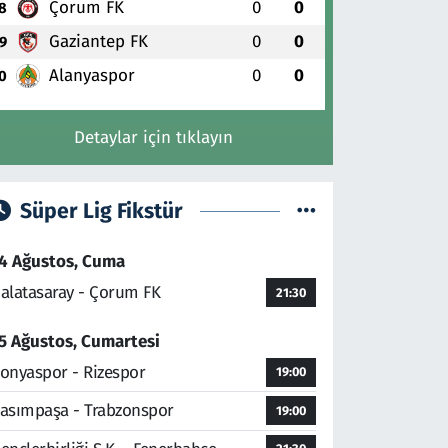
Çorum FK
0
0
8
Gaziantep FK
0
0
9
Alanyaspor
0
0
0
Detaylar için tıklayın
Süper Lig Fikstür
4 Ağustos, Cuma
alatasaray - Çorum FK
21:30
5 Ağustos, Cumartesi
onyaspor - Rizespor
19:00
asımpaşa - Trabzonspor
19:00