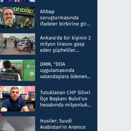
ortaklığının stratejik
nitelikte olduğunu
Ahbap
belirtti
soruşturmasında
ifadeler birbirine girdi:
Dokuz şüphelinin
ifadelerinden ortaya
Ankara'da bir kişinin 2
çıkan tablo şok etti
milyon lirasını gasp
eden şüpheliler
Kırıkkale'de yakalandı
DMM, "DOA
uygulamasında
vatandaşlara ödenen
iade tutarlarının
düşürüldüğü" iddiasını
Tutuklanan CHP Silivri
yalanladı
İlçe Başkanı Bulut'un
hesabında milyonluk
para trafiğine: Patron
talimat verdi, ben
Husiler: Suudi
gönderdim
Arabistan'ın Aramco