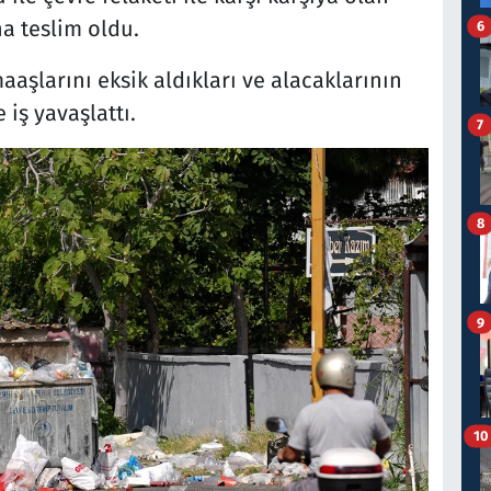
na teslim oldu.
6
maaşlarını eksik aldıkları ve alacaklarının
iş yavaşlattı.
7
8
9
10