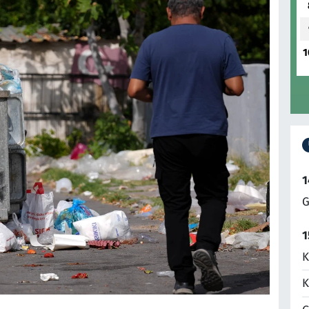
1
1
G
1
K
K