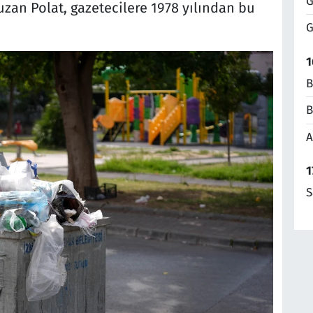
G
zan Polat, gazetecilere 1978 yılından bu
G
1
B
B
A
1
S