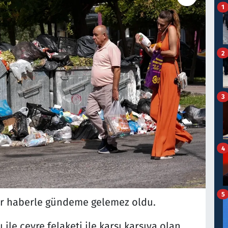
1
2
3
4
5
bir haberle gündeme gelemez oldu.
ile çevre felaketi ile karşı karşıya olan