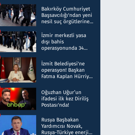
Bakırköy Cumhuriyet
Başsavcılığı'ndan yeni
nesil suç örgütlerine
operasyon: 50 şüpheli
hakkında gözaltı kararı
İzmir merkezli yasa
dışı bahis
operasyonunda 34
gözaltı: Yaklaşık 2
Milyar liralık para
İzmit Belediyesi'ne
trafiği tespit edildi
operasyon! Başkan
Fatma Kaplan Hürriyet
ve eşi gözaltına alındı
Oğuzhan Uğur’un
ifadesi ilk kez Diriliş
Postası'nda!
Rusya Başbakan
Yardımcısı Novak,
Rusya-Türkiye enerji