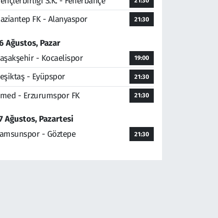
ençlerbirliği S.K. - Fenerbahçe
21:30
aziantep FK - Alanyaspor
21:30
6 Ağustos, Pazar
aşakşehir - Kocaelispor
19:00
eşiktaş - Eyüpspor
21:30
med - Erzurumspor FK
21:30
7 Ağustos, Pazartesi
amsunspor - Göztepe
21:30