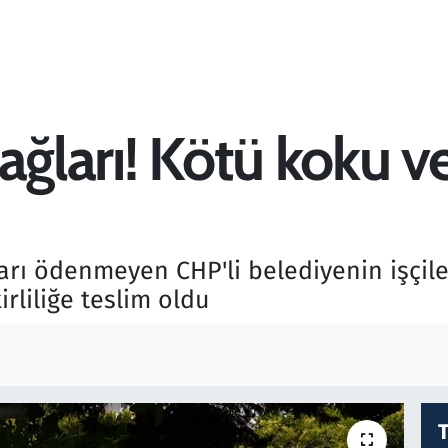
ğları! Kötü koku ve 
şları ödenmeyen CHP'li belediyenin işçi
rliliğe teslim oldu