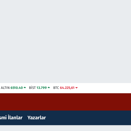
ALTIN
6510.40
BİST
13.799
BTC
64.225,61
mi İlanlar
Yazarlar