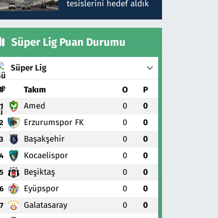
tesislerini hedef aldık
Süper Lig Puan Durumu
Süper Lig
#
Takım
O
P
Amed
0
0
1
Erzurumspor FK
0
0
2
Başakşehir
0
0
3
Kocaelispor
0
0
4
Beşiktaş
0
0
5
Eyüpspor
0
0
6
Galatasaray
0
0
7