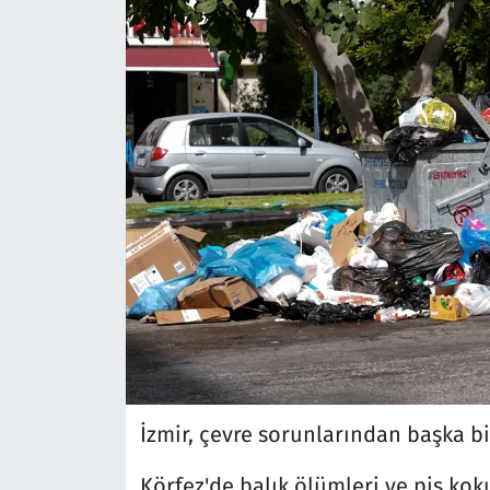
İzmir, çevre sorunlarından başka 
Körfez'de balık ölümleri ve pis koku 