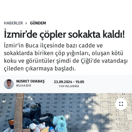
Gündem
HABERLER
GÜNDEM
Haber
İzmir'de çöpler sokakta kaldı!
Kültür Sanat
İzmir'in Buca ilçesinde bazı cadde ve
sokaklarda biriken çöp yığınları, oluşan kötü
Kurumsal Haberler
koku ve görüntüler şimdi de Çiğli'de vatandaşı
çileden çıkarmaya başladı.
Lezzet Durağı
NUSRET ODABAŞ
23.09.2024 - 15:05
Memur ve Kamu
MUHABIR
YAYINLANMA
Otomobil
Oyun
Ramazan