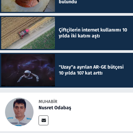
bulundu
Çiftçilerin internet kullanımı 10
yılda iki katını aştı
"Uzay"a ayrılan AR-GE bütçesi
10 yılda 107 kat arttı
MUHABIR
Nusret Odabaş