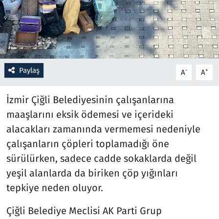
Resmi İlanlar
Rüya Tabirleri
Paylaş
-
+
Sağlık
A
A
Savunma Sanayi
İzmir Çiğli Belediyesinin çalışanlarına
maaşlarını eksik ödemesi ve içerideki
Seçim 2023
alacakları zamanında vermemesi nedeniyle
çalışanların çöpleri toplamadığı öne
Spor
sürülürken, sadece cadde sokaklarda değil
yeşil alanlarda da biriken çöp yığınları
Teknoloji ve Bilim
tepkiye neden oluyor.
Televizyon
Çiğli Belediye Meclisi AK Parti Grup