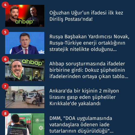
4
Oğuzhan Uğur’un ifadesi ilk kez
Diriliş Postası'nda!
5
Rusya Başbakan Yardımcısı Novak,
Rusya-Türkiye enerji ortaklığının
stratejik nitelikte olduğunu
belirtti
6
Ahbap soruşturmasında ifadeler
birbirine girdi: Dokuz şüphelinin
ifadelerinden ortaya çıkan tablo
şok etti
7
Ankara'da bir kişinin 2 milyon
lirasını gasp eden şüpheliler
Kırıkkale'de yakalandı
8
DMM, "DOA uygulamasında
vatandaşlara ödenen iade
tutarlarının düşürüldüğü"