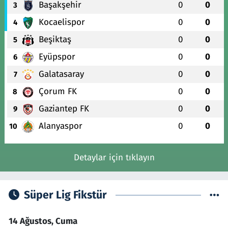
Başakşehir
0
0
3
Kocaelispor
0
0
4
Beşiktaş
0
0
5
Eyüpspor
0
0
6
Galatasaray
0
0
7
Çorum FK
0
0
8
Gaziantep FK
0
0
9
Alanyaspor
0
0
10
Detaylar için tıklayın
Süper Lig Fikstür
14 Ağustos, Cuma