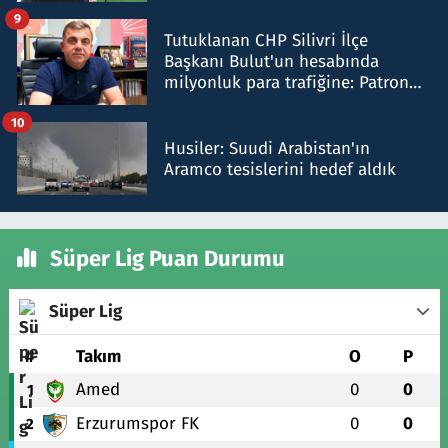
iddiasını yalanladı
9
Tutuklanan CHP Silivri İlçe
Başkanı Bulut'un hesabında
milyonluk para trafiğine: Patron
talimat verdi, ben gönderdim
10
Husiler: Suudi Arabistan'ın
Aramco tesislerini hedef aldık
Süper Lig Puan Durumu
Süper Lig
#
Takım
O
P
Amed
0
0
1
Erzurumspor FK
0
0
2