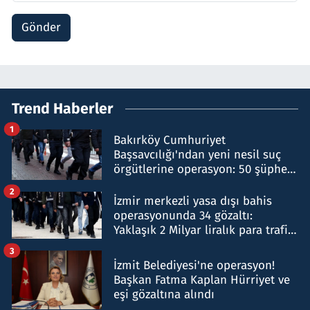
Gönder
Trend Haberler
1
Bakırköy Cumhuriyet
Başsavcılığı'ndan yeni nesil suç
örgütlerine operasyon: 50 şüpheli
hakkında gözaltı kararı
2
İzmir merkezli yasa dışı bahis
operasyonunda 34 gözaltı:
Yaklaşık 2 Milyar liralık para trafiği
tespit edildi
3
İzmit Belediyesi'ne operasyon!
Başkan Fatma Kaplan Hürriyet ve
eşi gözaltına alındı