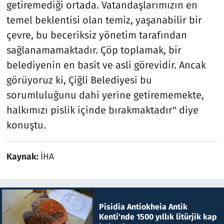
getiremediği ortada. Vatandaşlarımızın en
temel beklentisi olan temiz, yaşanabilir bir
çevre, bu beceriksiz yönetim tarafından
sağlanamamaktadır. Çöp toplamak, bir
belediyenin en basit ve asli görevidir. Ancak
görüyoruz ki, Çiğli Belediyesi bu
sorumluluğunu dahi yerine getirememekte,
halkımızı pislik içinde bırakmaktadır" diye
konuştu.
Kaynak:
İHA
Pisidia Antiokheia Antik
Kenti'nde 1500 yıllık litürjik kap