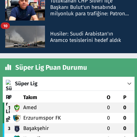
Tutuklanan CHP Silivri İlçe
Başkanı Bulut'un hesabında
milyonluk para trafiğine: Patron
talimat verdi, ben gönderdim
10
Husiler: Suudi Arabistan'ın
Aramco tesislerini hedef aldık
Süper Lig Puan Durumu
Süper Lig
#
Takım
O
P
Amed
0
0
1
Erzurumspor FK
0
0
2
Başakşehir
0
0
3