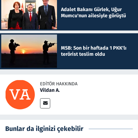
Adalet Bakanı Gürlek, Uğur
Mumcu'nun ailesiyle görüştü
MSB: Son bir haftada 1 PKK'lı
terörist teslim oldu
EDITÖR HAKKINDA
Vildan A.
Bunlar da ilginizi çekebilir