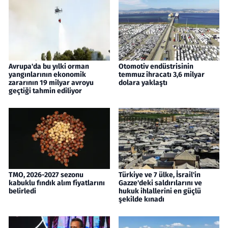
Avrupa'da bu yılki orman
Otomotiv endüstrisinin
yangınlarının ekonomik
temmuz ihracatı 3,6 milyar
zararının 19 milyar avroyu
dolara yaklaştı
geçtiği tahmin ediliyor
TMO, 2026-2027 sezonu
Türkiye ve 7 ülke, İsrail'in
kabuklu fındık alım fiyatlarını
Gazze'deki saldırılarını ve
belirledi
hukuk ihlallerini en güçlü
şekilde kınadı