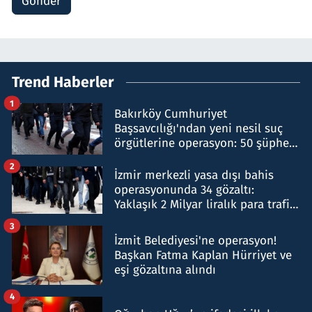
Gönder
Trend Haberler
1
Bakırköy Cumhuriyet
Başsavcılığı'ndan yeni nesil suç
örgütlerine operasyon: 50 şüpheli
hakkında gözaltı kararı
2
İzmir merkezli yasa dışı bahis
operasyonunda 34 gözaltı:
Yaklaşık 2 Milyar liralık para trafiği
tespit edildi
3
İzmit Belediyesi'ne operasyon!
Başkan Fatma Kaplan Hürriyet ve
eşi gözaltına alındı
4