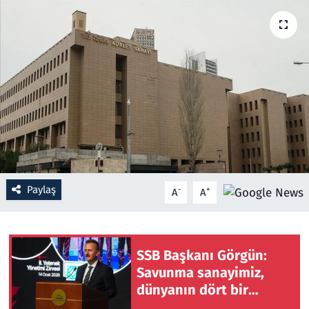
Resmi İlanlar
Rüya Tabirleri
Sağlık
Savunma Sanayi
Seçim 2023
Paylaş
-
+
A
A
Spor
Teknoloji ve Bilim
SSB Başkanı Görgün:
Savunma sanayimiz,
Televizyon
dünyanın dört bir
yanında güven duyulan