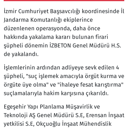
bir marka haline
İzmir Cumhuriyet Başsavcılığı koordinesinde İl
gelmiştir
Jandarma Komutanlığı ekiplerince
düzenlenen operasyonda, daha önce
hakkında yakalama kararı bulunan firari
şüpheli dönemin İZBETON Genel Müdürü H.S.
de yakalandı.
İşlemlerinin ardından adliyeye sevk edilen 4
şüpheli, "suç işlemek amacıyla örgüt kurma ve
örgüte üye olma" ve "ihaleye fesat karıştırma"
suçlamalarıyla hakim karşısına çıkarıldı.
Egeşehir Yapı Planlama Müşavirlik ve
Teknoloji AŞ Genel Müdürü S.E, Erensan İnşaat
yetkilisi S.E, Okçuoğlu İnşaat Mühendislik