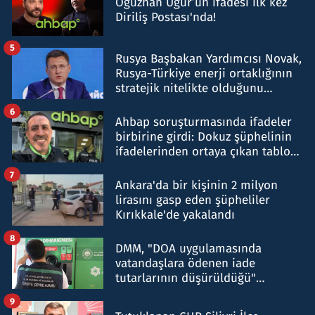
Oğuzhan Uğur’un ifadesi ilk kez
Diriliş Postası'nda!
5
Rusya Başbakan Yardımcısı Novak,
Rusya-Türkiye enerji ortaklığının
stratejik nitelikte olduğunu
belirtti
6
Ahbap soruşturmasında ifadeler
birbirine girdi: Dokuz şüphelinin
ifadelerinden ortaya çıkan tablo
şok etti
7
Ankara'da bir kişinin 2 milyon
lirasını gasp eden şüpheliler
Kırıkkale'de yakalandı
8
DMM, "DOA uygulamasında
vatandaşlara ödenen iade
tutarlarının düşürüldüğü"
iddiasını yalanladı
9