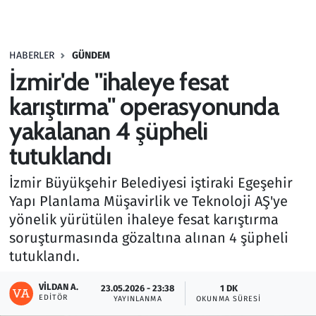
Gündem
HABERLER
GÜNDEM
Haber
İzmir'de "ihaleye fesat
Kültür Sanat
karıştırma" operasyonunda
yakalanan 4 şüpheli
Kurumsal Haberler
tutuklandı
Lezzet Durağı
İzmir Büyükşehir Belediyesi iştiraki Egeşehir
Yapı Planlama Müşavirlik ve Teknoloji AŞ'ye
Memur ve Kamu
yönelik yürütülen ihaleye fesat karıştırma
soruşturmasında gözaltına alınan 4 şüpheli
Otomobil
tutuklandı.
Oyun
VILDAN A.
23.05.2026 - 23:38
1 DK
EDITÖR
YAYINLANMA
OKUNMA SÜRESI
Ramazan