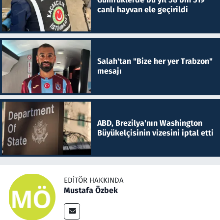
canlı hayvan ele geçirildi
Salah'tan "Bize her yer Trabzon"
mesajı
ABD, Brezilya'nın Washington
Büyükelçisinin vizesini iptal etti
EDITÖR HAKKINDA
Mustafa Özbek