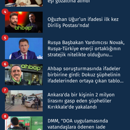
eşi gözaltına alındı
4
Oğuzhan Uğur’un ifadesi ilk kez
Diriliş Postası'nda!
5
Rusya Başbakan Yardımcısı Novak,
Rusya-Türkiye enerji ortaklığının
stratejik nitelikte olduğunu
belirtti
6
Ahbap soruşturmasında ifadeler
birbirine girdi: Dokuz şüphelinin
ifadelerinden ortaya çıkan tablo
şok etti
7
Ankara'da bir kişinin 2 milyon
lirasını gasp eden şüpheliler
Kırıkkale'de yakalandı
8
DMM, "DOA uygulamasında
vatandaşlara ödenen iade