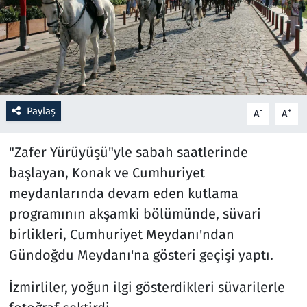
Resmi İlanlar
Rüya Tabirleri
Sağlık
Paylaş
-
+
A
A
Savunma Sanayi
"Zafer Yürüyüşü"yle sabah saatlerinde
başlayan, Konak ve Cumhuriyet
Seçim 2023
meydanlarında devam eden kutlama
Spor
programının akşamki bölümünde, süvari
birlikleri, Cumhuriyet Meydanı'ndan
Teknoloji ve Bilim
Gündoğdu Meydanı'na gösteri geçişi yaptı.
Televizyon
İzmirliler, yoğun ilgi gösterdikleri süvarilerle