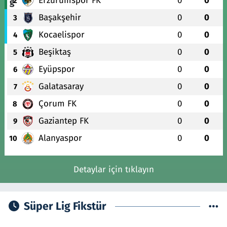
Erzurumspor FK
0
0
2
Başakşehir
0
0
3
Kocaelispor
0
0
4
Beşiktaş
0
0
5
Eyüpspor
0
0
6
Galatasaray
0
0
7
Çorum FK
0
0
8
Gaziantep FK
0
0
9
Alanyaspor
0
0
10
Detaylar için tıklayın
Süper Lig Fikstür