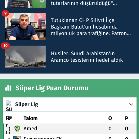
tutarlarının düşürüldüğü"
iddiasını yalanladı
9
Tutuklanan CHP Silivri İlçe
Başkanı Bulut'un hesabında
milyonluk para trafiğine: Patron
talimat verdi, ben gönderdim
10
Husiler: Suudi Arabistan'ın
Aramco tesislerini hedef aldık
Süper Lig Puan Durumu
Süper Lig
#
Takım
O
P
Amed
0
0
1