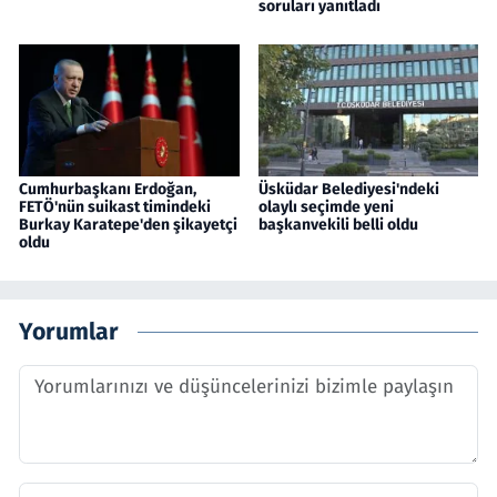
soruları yanıtladı
Cumhurbaşkanı Erdoğan,
Üsküdar Belediyesi'ndeki
FETÖ'nün suikast timindeki
olaylı seçimde yeni
Burkay Karatepe'den şikayetçi
başkanvekili belli oldu
oldu
Yorumlar