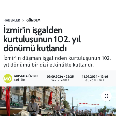
Gündem
HABERLER
GÜNDEM
Haber
İzmir'in işgalden
Kültür Sanat
kurtuluşunun 102. yıl
dönümü kutlandı
Kurumsal Haberler
İzmir'in düşman işgalinden kurtuluşunun 102.
Lezzet Durağı
yıl dönümü bir dizi etkinlikle kutlandı.
Memur ve Kamu
MUSTAFA ÖZBEK
09.09.2024 - 22:25
11.09.2024 - 12:46
EDITÖR
YAYINLANMA
GÜNCELLEME
Otomobil
Oyun
Ramazan