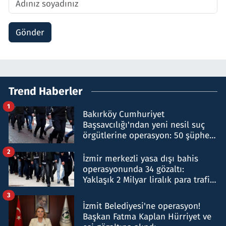
Gönder
Trend Haberler
1
Bakırköy Cumhuriyet
Başsavcılığı'ndan yeni nesil suç
örgütlerine operasyon: 50 şüpheli
hakkında gözaltı kararı
2
İzmir merkezli yasa dışı bahis
operasyonunda 34 gözaltı:
Yaklaşık 2 Milyar liralık para trafiği
tespit edildi
3
İzmit Belediyesi'ne operasyon!
Başkan Fatma Kaplan Hürriyet ve