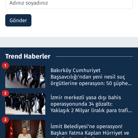
Gönder
Trend Haberler
1
Bakırköy Cumhuriyet
Başsavcılığı'ndan yeni nesil suç
örgütlerine operasyon: 50 şüpheli
hakkında gözaltı kararı
2
İzmir merkezli yasa dışı bahis
operasyonunda 34 gözaltı:
Yaklaşık 2 Milyar liralık para trafiği
tespit edildi
3
İzmit Belediyesi'ne operasyon!
Başkan Fatma Kaplan Hürriyet ve