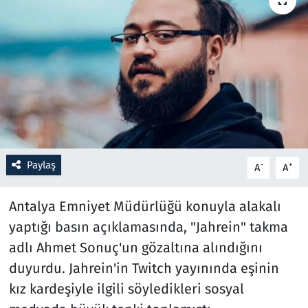
Resmi İlanlar
Rüya Tabirleri
Sağlık
Savunma Sanayi
Paylaş
-
+
A
A
Seçim 2023
Antalya Emniyet Müdürlüğü konuyla alakalı
Spor
yaptığı basın açıklamasında, "Jahrein" takma
Teknoloji ve Bilim
adlı Ahmet Sonuç'un gözaltına alındığını
duyurdu. Jahrein'in Twitch yayınında eşinin
Televizyon
kız kardeşiyle ilgili söyledikleri sosyal