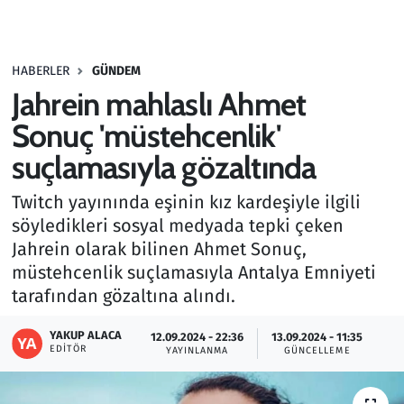
Gündem
HABERLER
GÜNDEM
Haber
Jahrein mahlaslı Ahmet
Kültür Sanat
Sonuç 'müstehcenlik'
suçlamasıyla gözaltında
Kurumsal Haberler
Twitch yayınında eşinin kız kardeşiyle ilgili
Lezzet Durağı
söyledikleri sosyal medyada tepki çeken
Jahrein olarak bilinen Ahmet Sonuç,
Memur ve Kamu
müstehcenlik suçlamasıyla Antalya Emniyeti
tarafından gözaltına alındı.
Otomobil
YAKUP ALACA
12.09.2024 - 22:36
13.09.2024 - 11:35
EDITÖR
Oyun
YAYINLANMA
GÜNCELLEME
Ramazan