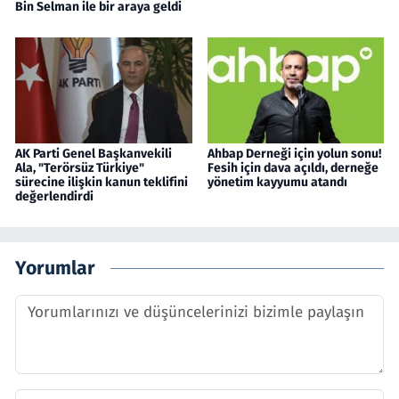
Bin Selman ile bir araya geldi
AK Parti Genel Başkanvekili
Ahbap Derneği için yolun sonu!
Ala, "Terörsüz Türkiye"
Fesih için dava açıldı, derneğe
sürecine ilişkin kanun teklifini
yönetim kayyumu atandı
değerlendirdi
Yorumlar