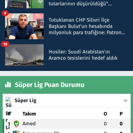
tutarlarının düşürüldüğü"
iddiasını yalanladı
9
Tutuklanan CHP Silivri İlçe
Başkanı Bulut'un hesabında
milyonluk para trafiğine: Patron
talimat verdi, ben gönderdim
10
Husiler: Suudi Arabistan'ın
Aramco tesislerini hedef aldık
Süper Lig Puan Durumu
Süper Lig
#
Takım
O
P
Amed
0
0
1