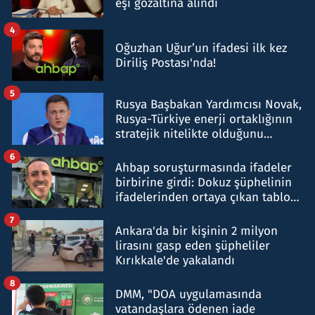
eşi gözaltına alındı
4
Oğuzhan Uğur’un ifadesi ilk kez
Diriliş Postası'nda!
5
Rusya Başbakan Yardımcısı Novak,
Rusya-Türkiye enerji ortaklığının
stratejik nitelikte olduğunu
belirtti
6
Ahbap soruşturmasında ifadeler
birbirine girdi: Dokuz şüphelinin
ifadelerinden ortaya çıkan tablo
şok etti
7
Ankara'da bir kişinin 2 milyon
lirasını gasp eden şüpheliler
Kırıkkale'de yakalandı
8
DMM, "DOA uygulamasında
vatandaşlara ödenen iade