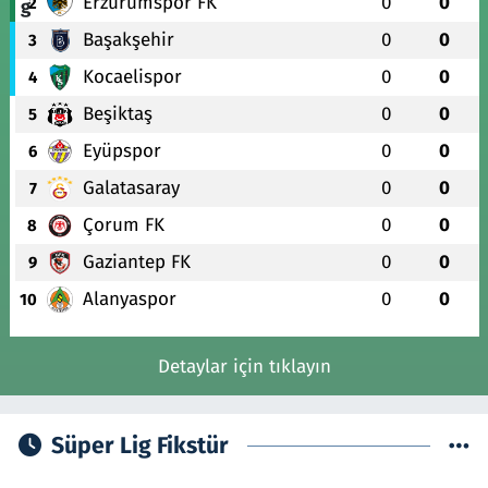
Erzurumspor FK
0
0
2
Başakşehir
0
0
3
Kocaelispor
0
0
4
Beşiktaş
0
0
5
Eyüpspor
0
0
6
Galatasaray
0
0
7
Çorum FK
0
0
8
Gaziantep FK
0
0
9
Alanyaspor
0
0
10
Detaylar için tıklayın
Süper Lig Fikstür