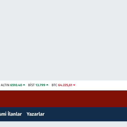
ALTIN
6510.40
BİST
13.799
BTC
64.225,61
mi İlanlar
Yazarlar