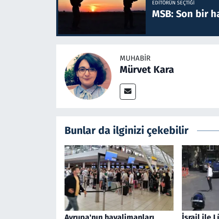
EDITÖRÜN SEÇTIĞI
MSB: Son bir ha
MUHABIR
Mürvet Kara
Bunlar da ilginizi çekebilir
Avrupa'nın havalimanları
İsrail ile