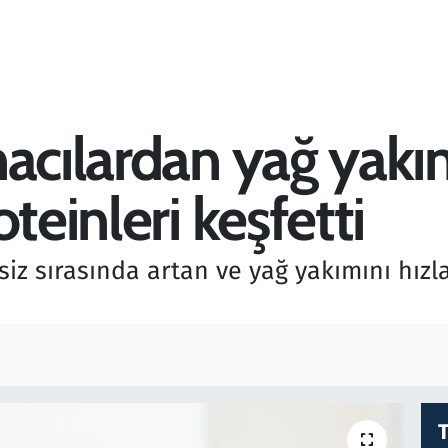
macılardan yağ yakı
teinleri keşfetti
siz sırasında artan ve yağ yakımını hızl