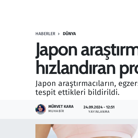
Resmi İlanlar
Rüya Tabirleri
HABERLER
DÜNYA
Japon araştır
Sağlık
hızlandıran pro
Savunma Sanayi
Seçim 2023
Japon araştırmacıların, egzer
tespit ettikleri bildirildi.
Spor
MÜRVET KARA
24.09.2024 - 12:51
Teknoloji ve Bilim
MUHABIR
YAYINLANMA
Televizyon