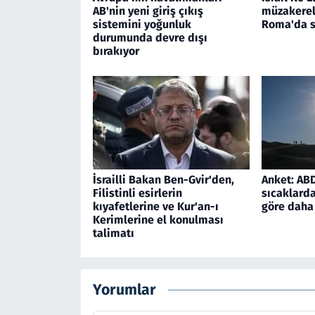
AB'nin yeni giriş çıkış
müzakerele
sistemini yoğunluk
Roma'da s
durumunda devre dışı
bırakıyor
İsrailli Bakan Ben-Gvir'den,
Anket: ABD'
Filistinli esirlerin
sıcaklarda
kıyafetlerine ve Kur'an-ı
göre daha 
Kerimlerine el konulması
talimatı
Yorumlar