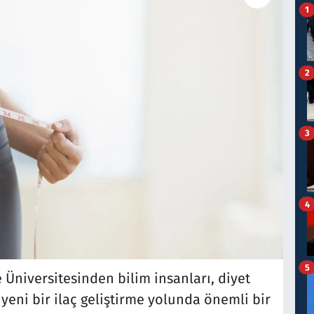
1
2
3
4
5
Üniversitesinden bilim insanları, diyet
eni bir ilaç geliştirme yolunda önemli bir