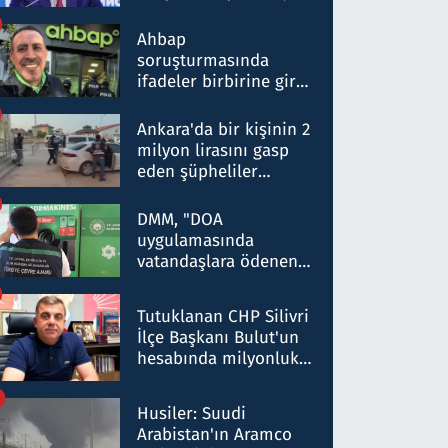
ortaklığının stratejik
nitelikte olduğunu
Ahbap
belirtti
soruşturmasında
ifadeler birbirine girdi:
Dokuz şüphelinin
ifadelerinden ortaya
Ankara'da bir kişinin 2
çıkan tablo şok etti
milyon lirasını gasp
eden şüpheliler
Kırıkkale'de yakalandı
DMM, "DOA
uygulamasında
vatandaşlara ödenen
iade tutarlarının
düşürüldüğü" iddiasını
Tutuklanan CHP Silivri
yalanladı
İlçe Başkanı Bulut'un
hesabında milyonluk
para trafiğine: Patron
talimat verdi, ben
Husiler: Suudi
gönderdim
Arabistan'ın Aramco