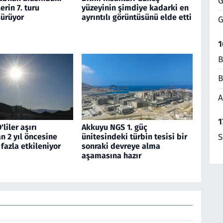
G
rin 7. turu
yüzeyinin şimdiye kadarki en
ürüyor
ayrıntılı görüntüsünü elde etti
G
1
B
B
A
1
liler aşırı
Akkuyu NGS 1. güç
n 2 yıl öncesine
ünitesindeki türbin tesisi bir
S
fazla etkileniyor
sonraki devreye alma
aşamasına hazır