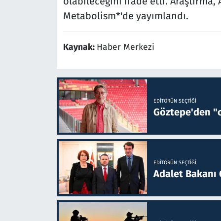
olabileceğini ifade etti. Araştırma,
Metabolism*'de yayımlandı.
Kaynak:
Haber Merkezi
EDITÖRÜN SEÇTIĞI
Göztepe'den "o
EDITÖRÜN SEÇTIĞI
Adalet Bakanı 