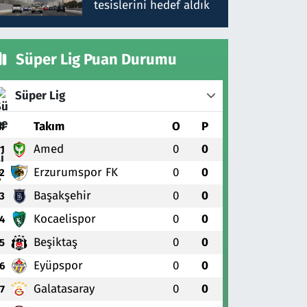
tesislerini hedef aldık
Süper Lig Puan Durumu
Süper Lig
#
Takım
O
P
Amed
0
0
1
Erzurumspor FK
0
0
2
Başakşehir
0
0
3
Kocaelispor
0
0
4
Beşiktaş
0
0
5
Eyüpspor
0
0
6
Galatasaray
0
0
7