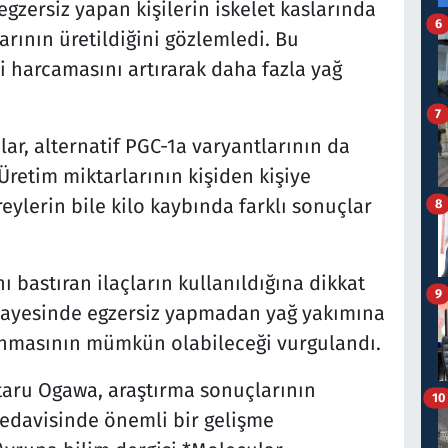
 egzersiz yapan kişilerin iskelet kaslarında
6
arının üretildiğini gözlemledi. Bu
ji harcamasını artırarak daha fazla yağ
7
lar, alternatif PGC-1a varyantlarının da
. Üretim miktarlarının kişiden kişiye
reylerin bile kilo kaybında farklı sonuçlar
8
ı bastıran ilaçların kullanıldığına dikkat
9
 sayesinde egzersiz yapmadan yağ yakımına
lunmasının mümkün olabileceği vurgulandı.
taru Ogawa, araştırma sonuçlarının
10
 tedavisinde önemli bir gelişme