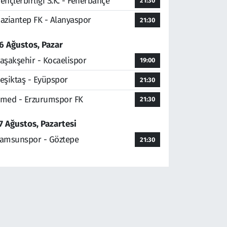
ençlerbirliği S.K. - Fenerbahçe
21:30
aziantep FK - Alanyaspor
21:30
6 Ağustos, Pazar
aşakşehir - Kocaelispor
19:00
eşiktaş - Eyüpspor
21:30
med - Erzurumspor FK
21:30
7 Ağustos, Pazartesi
amsunspor - Göztepe
21:30