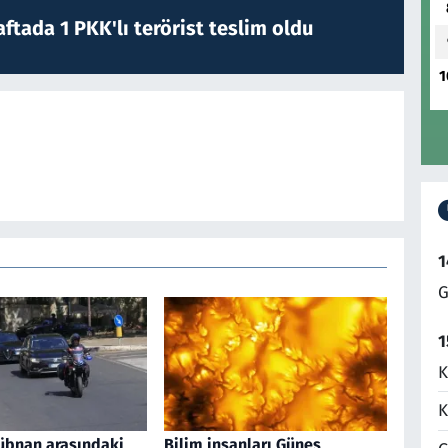
ftada 1 PKK'lı terörist teslim oldu
1
1
G
1
K
K
 Lübnan arasındaki
Bilim insanları Güneş