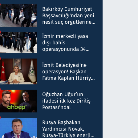
Bakırköy Cumhuriyet
Başsavcılığı'ndan yeni
nesil suç örgütlerine
operasyon: 50 şüpheli
hakkında gözaltı kararı
İzmir merkezli yasa
dışı bahis
operasyonunda 34
gözaltı: Yaklaşık 2
Milyar liralık para
İzmit Belediyesi'ne
trafiği tespit edildi
operasyon! Başkan
Fatma Kaplan Hürriyet
ve eşi gözaltına alındı
Oğuzhan Uğur’un
ifadesi ilk kez Diriliş
Postası'nda!
Rusya Başbakan
Yardımcısı Novak,
Rusya-Türkiye enerji