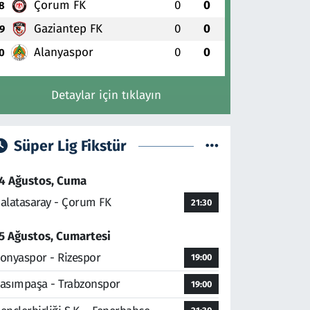
Çorum FK
0
0
8
Gaziantep FK
0
0
9
Alanyaspor
0
0
0
Detaylar için tıklayın
Süper Lig Fikstür
4 Ağustos, Cuma
alatasaray - Çorum FK
21:30
5 Ağustos, Cumartesi
onyaspor - Rizespor
19:00
asımpaşa - Trabzonspor
19:00