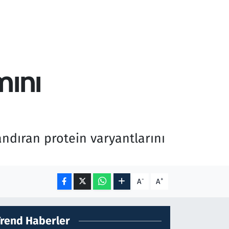
mını
andıran protein varyantlarını
-
+
A
A
Trend Haberler