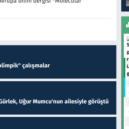
 Avrupa bilim dergisi *Molecular
limpik" çalışmalar
Gürlek, Uğur Mumcu'nun ailesiyle görüştü