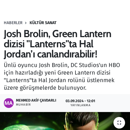
Gündem
HABERLER
KÜLTÜR SANAT
Haber
Josh Brolin, Green Lantern
Kültür Sanat
dizisi "Lanterns"ta Hal
Jordan’ı canlandırabilir!
Kurumsal Haberler
Ünlü oyuncu Josh Brolin, DC Studios'un HBO
Lezzet Durağı
için hazırladığı yeni Green Lantern dizisi
"Lanterns"ta Hal Jordan rolünü üstlenmek
Memur ve Kamu
üzere görüşmelerde bulunuyor.
Otomobil
MEHMED AKIF ÇAVDARLI
03.09.2024 - 12:01
MUHABIR
YAYINLANMA
Oyun
Ramazan