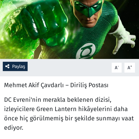
Resmi İlanlar
Rüya Tabirleri
Sağlık
Savunma Sanayi
Paylaş
-
+
A
A
Seçim 2023
Mehmet Akif Çavdarlı – Diriliş Postası
Spor
DC Evreni'nin merakla beklenen dizisi,
izleyicilere Green Lantern hikâyelerini daha
Teknoloji ve Bilim
önce hiç görülmemiş bir şekilde sunmayı vaat
Televizyon
ediyor.