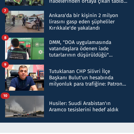
ifadelerinden ortaya çıkan tablo
şok etti
7
Ankara'da bir kişinin 2 milyon
lirasını gasp eden şüpheliler
Kırıkkale'de yakalandı
8
DMM, "DOA uygulamasında
vatandaşlara ödenen iade
tutarlarının düşürüldüğü"
iddiasını yalanladı
9
Tutuklanan CHP Silivri İlçe
Başkanı Bulut'un hesabında
milyonluk para trafiğine: Patron
talimat verdi, ben gönderdim
10
Husiler: Suudi Arabistan'ın
Aramco tesislerini hedef aldık