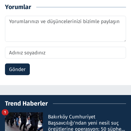
Yorumlar
Gönder
Trend Haberler
1
Bakırköy Cumhuriyet
Başsavcılığı'ndan yeni nesil suç
örgütlerine operasyon: 50 şüpheli