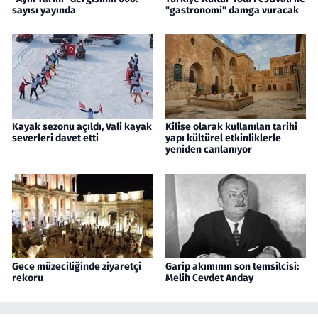
sayısı yayında
"gastronomi" damga vuracak
Kayak sezonu açıldı, Vali kayak
Kilise olarak kullanılan tarihi
severleri davet etti
yapı kültürel etkinliklerle
yeniden canlanıyor
Gece müzeciliğinde ziyaretçi
Garip akımının son temsilcisi:
rekoru
Melih Cevdet Anday