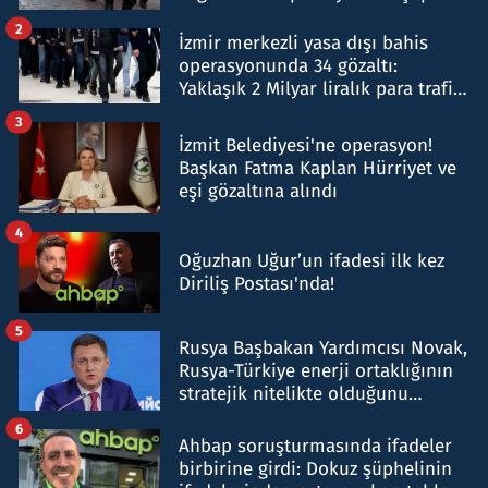
hakkında gözaltı kararı
2
İzmir merkezli yasa dışı bahis
operasyonunda 34 gözaltı:
Yaklaşık 2 Milyar liralık para trafiği
tespit edildi
3
İzmit Belediyesi'ne operasyon!
Başkan Fatma Kaplan Hürriyet ve
eşi gözaltına alındı
4
Oğuzhan Uğur’un ifadesi ilk kez
Diriliş Postası'nda!
5
Rusya Başbakan Yardımcısı Novak,
Rusya-Türkiye enerji ortaklığının
stratejik nitelikte olduğunu
belirtti
6
Ahbap soruşturmasında ifadeler
birbirine girdi: Dokuz şüphelinin