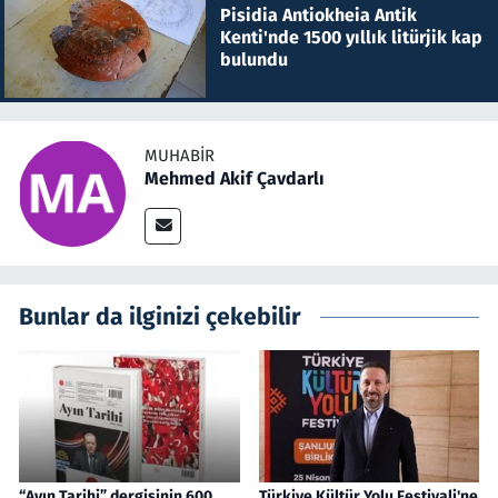
Pisidia Antiokheia Antik
Kenti'nde 1500 yıllık litürjik kap
bulundu
MUHABIR
Mehmed Akif Çavdarlı
Bunlar da ilginizi çekebilir
“Ayın Tarihi” dergisinin 600.
Türkiye Kültür Yolu Festivali'ne