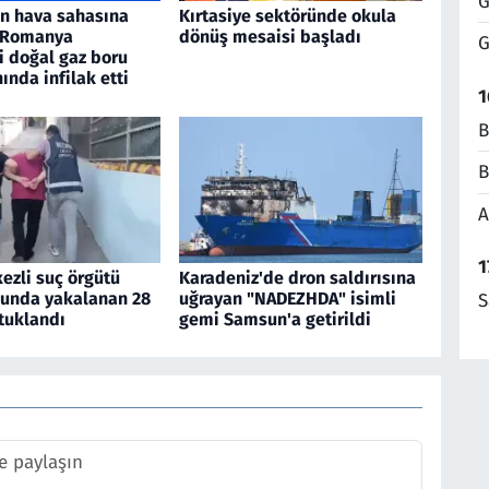
G
an hava sahasına
Kırtasiye sektöründe okula
, Romanya
dönüş mesaisi başladı
G
i doğal gaz boru
nında infilak etti
1
B
B
A
1
ezli suç örgütü
Karadeniz'de dron saldırısına
unda yakalanan 28
uğrayan "NADEZHDA" isimli
S
tuklandı
gemi Samsun'a getirildi