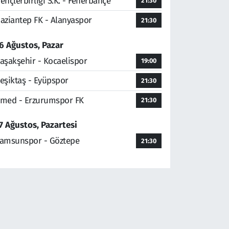
ençlerbirliği S.K. - Fenerbahçe
21:30
aziantep FK - Alanyaspor
21:30
6 Ağustos, Pazar
aşakşehir - Kocaelispor
19:00
eşiktaş - Eyüpspor
21:30
med - Erzurumspor FK
21:30
7 Ağustos, Pazartesi
amsunspor - Göztepe
21:30