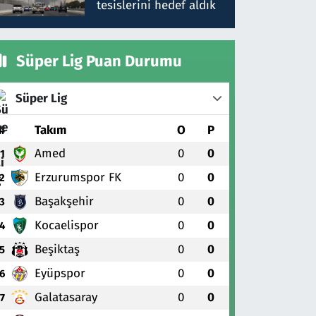
tesislerini hedef aldık
Süper Lig Puan Durumu
Süper Lig
#
Takım
O
P
Amed
0
0
1
Erzurumspor FK
0
0
2
Başakşehir
0
0
3
Kocaelispor
0
0
4
Beşiktaş
0
0
5
Eyüpspor
0
0
6
Galatasaray
0
0
7