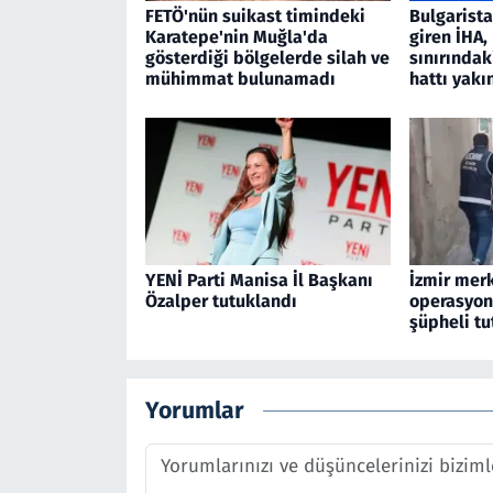
FETÖ'nün suikast timindeki
Bulgarist
Karatepe'nin Muğla'da
giren İHA
gösterdiği bölgelerde silah ve
sınırındak
mühimmat bulunamadı
hattı yakı
YENİ Parti Manisa İl Başkanı
İzmir merk
Özalper tutuklandı
operasyon
şüpheli tu
Yorumlar