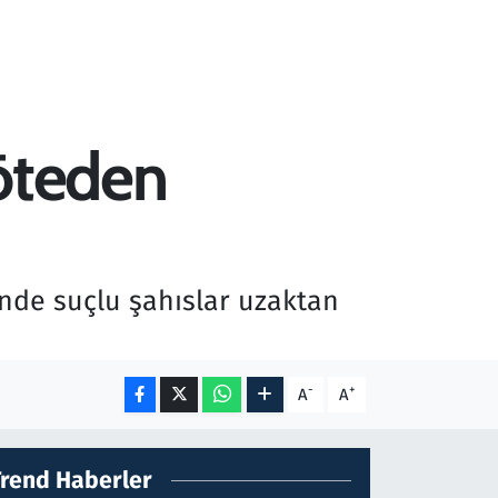
 öteden
de suçlu şahıslar uzaktan
-
+
A
A
Trend Haberler