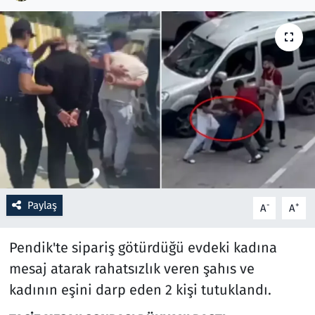
Resmi İlanlar
Rüya Tabirleri
Sağlık
Savunma Sanayi
Seçim 2023
Paylaş
-
+
A
A
Spor
Pendik'te sipariş götürdüğü evdeki kadına
Teknoloji ve Bilim
mesaj atarak rahatsızlık veren şahıs ve
Televizyon
kadının eşini darp eden 2 kişi tutuklandı.