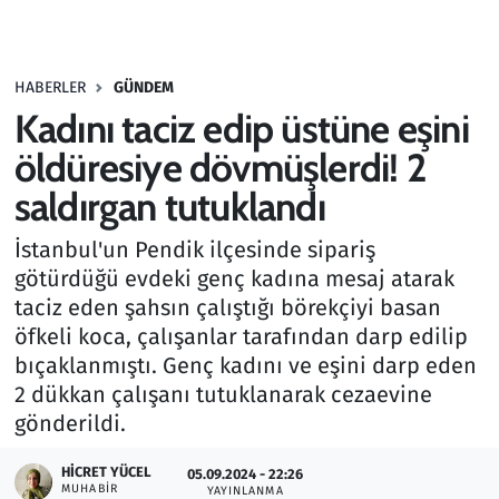
Gündem
HABERLER
GÜNDEM
Haber
Kadını taciz edip üstüne eşini
Kültür Sanat
öldüresiye dövmüşlerdi! 2
saldırgan tutuklandı
Kurumsal Haberler
İstanbul'un Pendik ilçesinde sipariş
Lezzet Durağı
götürdüğü evdeki genç kadına mesaj atarak
taciz eden şahsın çalıştığı börekçiyi basan
Memur ve Kamu
öfkeli koca, çalışanlar tarafından darp edilip
bıçaklanmıştı. Genç kadını ve eşini darp eden
Otomobil
2 dükkan çalışanı tutuklanarak cezaevine
gönderildi.
Oyun
HICRET YÜCEL
05.09.2024 - 22:26
MUHABIR
Ramazan
YAYINLANMA