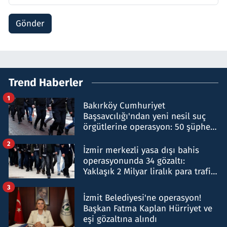
Gönder
Trend Haberler
1
Bakırköy Cumhuriyet
Başsavcılığı'ndan yeni nesil suç
örgütlerine operasyon: 50 şüpheli
hakkında gözaltı kararı
2
İzmir merkezli yasa dışı bahis
operasyonunda 34 gözaltı:
Yaklaşık 2 Milyar liralık para trafiği
tespit edildi
3
İzmit Belediyesi'ne operasyon!
Başkan Fatma Kaplan Hürriyet ve
eşi gözaltına alındı