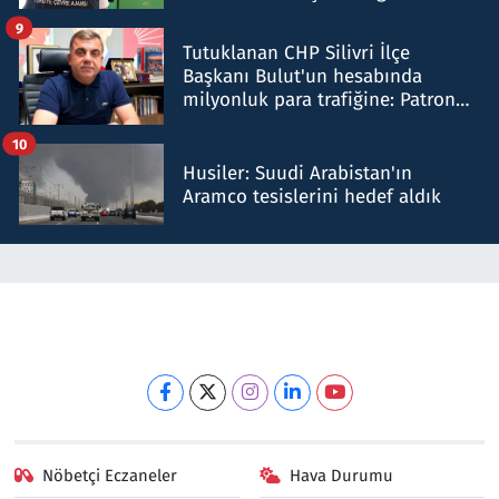
iddiasını yalanladı
9
Tutuklanan CHP Silivri İlçe
Başkanı Bulut'un hesabında
milyonluk para trafiğine: Patron
talimat verdi, ben gönderdim
10
Husiler: Suudi Arabistan'ın
Aramco tesislerini hedef aldık
Nöbetçi Eczaneler
Hava Durumu