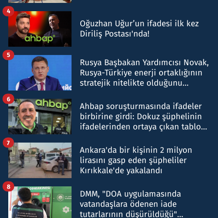
4
Oğuzhan Uğur’un ifadesi ilk kez
Diriliş Postası'nda!
5
Rusya Başbakan Yardımcısı Novak,
Rusya-Türkiye enerji ortaklığının
stratejik nitelikte olduğunu
belirtti
6
Ahbap soruşturmasında ifadeler
birbirine girdi: Dokuz şüphelinin
ifadelerinden ortaya çıkan tablo
şok etti
7
Ankara'da bir kişinin 2 milyon
lirasını gasp eden şüpheliler
Kırıkkale'de yakalandı
8
DMM, "DOA uygulamasında
vatandaşlara ödenen iade
tutarlarının düşürüldüğü"