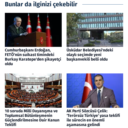
Bunlar da ilginizi çekebilir
Cumhurbaşkanı Erdoğan,
Üsküdar Belediyesi'ndeki
FETÖ'nün suikast timindeki
olaylı seçimde yeni
Burkay Karatepe'den şikayetçi
başkanvekili belli oldu
oldu
10 soruda Milli Dayanışma ve
AK Parti Sözcüsü Çelik:
Toplumsal Bütünleşmenin
'Terörsüz Türkiye' yasa teklifi
Güçlendirilmesine Dair Kanun
ile sürecin en önemli
Teklifi
aşamasına gelindi