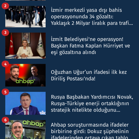
hakkında gözaltı kararı
2
İzmir merkezli yasa dışı bahis
operasyonunda 34 gözaltı:
Yaklaşık 2 Milyar liralık para trafiği
tespit edildi
3
İzmit Belediyesi'ne operasyon!
Başkan Fatma Kaplan Hürriyet ve
eşi gözaltına alındı
4
Oğuzhan Uğur’un ifadesi ilk kez
Diriliş Postası'nda!
5
Rusya Başbakan Yardımcısı Novak,
Rusya-Türkiye enerji ortaklığının
stratejik nitelikte olduğunu
belirtti
6
Ahbap soruşturmasında ifadeler
birbirine girdi: Dokuz şüphelinin
ifadelerinden ortaya çıkan tablo