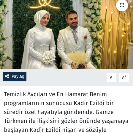
Resmi İlanlar
Rüya Tabirleri
Sağlık
Savunma Sanayi
Seçim 2023
Paylaş
-
+
A
A
Spor
Temizlik Avcıları ve En Hamarat Benim
programlarının sunucusu Kadir Ezildi bir
Teknoloji ve Bilim
süredir özel hayatıyla gündemde. Gamze
Televizyon
Türkmen ile ilişkisini gözler önünde yaşamaya
başlayan Kadir Ezildi nişan ve sözüyle