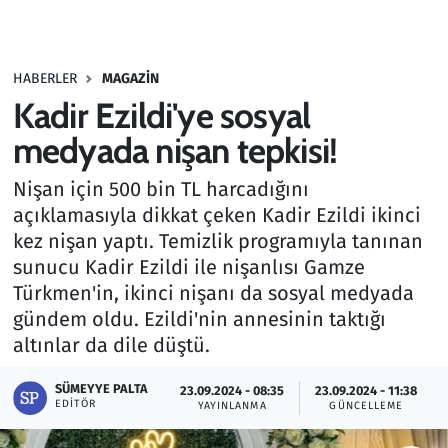
Gündem
HABERLER
MAGAZIN
Haber
Kadir Ezildi'ye sosyal
Kültür Sanat
medyada nişan tepkisi!
Nişan için 500 bin TL harcadığını
Kurumsal Haberler
açıklamasıyla dikkat çeken Kadir Ezildi ikinci
kez nişan yaptı. Temizlik programıyla tanınan
Lezzet Durağı
sunucu Kadir Ezildi ile nişanlısı Gamze
Memur ve Kamu
Türkmen'in, ikinci nişanı da sosyal medyada
gündem oldu. Ezildi'nin annesinin taktığı
Otomobil
altınlar da dile düştü.
SÜMEYYE PALTA
Oyun
23.09.2024 - 08:35
23.09.2024 - 11:38
EDITÖR
YAYINLANMA
GÜNCELLEME
Ramazan