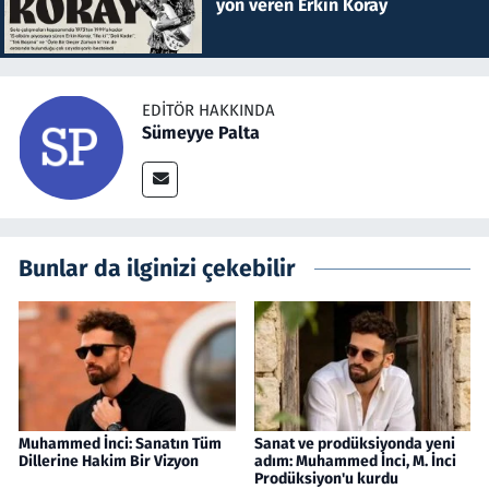
yön veren Erkin Koray
EDITÖR HAKKINDA
Sümeyye Palta
Bunlar da ilginizi çekebilir
Muhammed İnci: Sanatın Tüm
Sanat ve prodüksiyonda yeni
Dillerine Hakim Bir Vizyon
adım: Muhammed İnci, M. İnci
Prodüksiyon'u kurdu