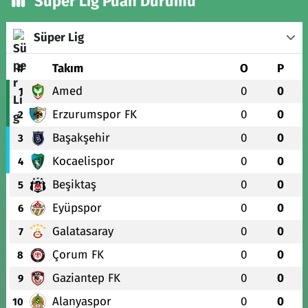
Süper Lig Puan Durumu
Süper Lig
#
Takım
O
P
Amed
0
0
1
Erzurumspor FK
0
0
2
Başakşehir
0
0
3
Kocaelispor
0
0
4
Beşiktaş
0
0
5
Eyüpspor
0
0
6
Galatasaray
0
0
7
Çorum FK
0
0
8
Gaziantep FK
0
0
9
Alanyaspor
0
0
10