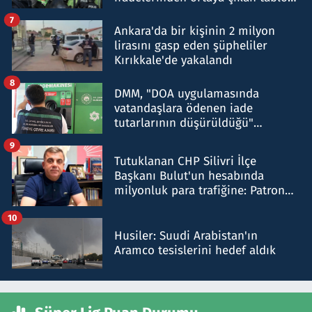
şok etti
7
Ankara'da bir kişinin 2 milyon
lirasını gasp eden şüpheliler
Kırıkkale'de yakalandı
8
DMM, "DOA uygulamasında
vatandaşlara ödenen iade
tutarlarının düşürüldüğü"
iddiasını yalanladı
9
Tutuklanan CHP Silivri İlçe
Başkanı Bulut'un hesabında
milyonluk para trafiğine: Patron
talimat verdi, ben gönderdim
10
Husiler: Suudi Arabistan'ın
Aramco tesislerini hedef aldık