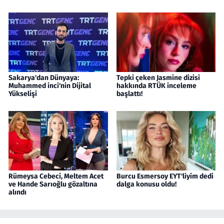
Sakarya'dan Dünyaya:
Tepki çeken Jasmine dizisi
Muhammed inci'nin Dijital
hakkında RTÜK inceleme
Yükselişi
başlattı!
Rümeysa Cebeci, Meltem Acet
Burcu Esmersoy EYT'liyim dedi
ve Hande Sarıoğlu gözaltına
dalga konusu oldu!
alındı