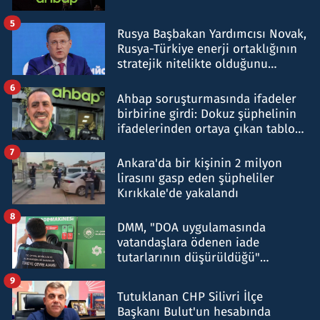
5
Rusya Başbakan Yardımcısı Novak,
Rusya-Türkiye enerji ortaklığının
stratejik nitelikte olduğunu
belirtti
6
Ahbap soruşturmasında ifadeler
birbirine girdi: Dokuz şüphelinin
ifadelerinden ortaya çıkan tablo
şok etti
7
Ankara'da bir kişinin 2 milyon
lirasını gasp eden şüpheliler
Kırıkkale'de yakalandı
8
DMM, "DOA uygulamasında
vatandaşlara ödenen iade
tutarlarının düşürüldüğü"
iddiasını yalanladı
9
Tutuklanan CHP Silivri İlçe
Başkanı Bulut'un hesabında