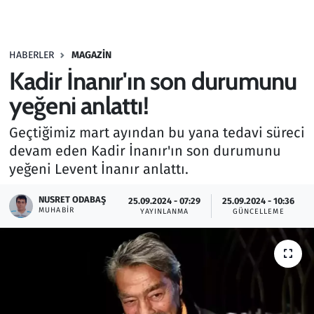
Gündem
HABERLER
MAGAZIN
Haber
Kadir İnanır'ın son durumunu
Kültür Sanat
yeğeni anlattı!
Geçtiğimiz mart ayından bu yana tedavi süreci
Kurumsal Haberler
devam eden Kadir İnanır'ın son durumunu
yeğeni Levent İnanır anlattı.
Lezzet Durağı
NUSRET ODABAŞ
25.09.2024 - 07:29
25.09.2024 - 10:36
Memur ve Kamu
MUHABIR
YAYINLANMA
GÜNCELLEME
Otomobil
Oyun
Ramazan