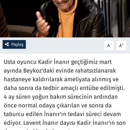
Resmi İlanlar
Rüya Tabirleri
Sağlık
Paylaş
-
+
A
A
Savunma Sanayi
Usta oyuncu Kadir İnanır geçtiğimiz mart
ayında Beykoz'daki evinde rahatsızlanarak
Seçim 2023
hastaneye kaldırılarak ameliyata alınmış ve
daha sonra da tedbir amaçlı entübe edilmişti.
Spor
4 ay süren yoğun bakım sürecinin ardından
Teknoloji ve Bilim
önce normal odaya çıkarılan ve sonra da
taburcu edilen İnanır'ın tedavi süreci devam
Televizyon
ediyor. Levent İnanır dayısı Kadir İnanır'ın son