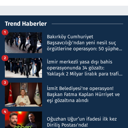
Trend Haberler
1
Bakırköy Cumhuriyet
Başsavcılığı'ndan yeni nesil suç
örgütlerine operasyon: 50 şüpheli
hakkında gözaltı kararı
2
İzmir merkezli yasa dışı bahis
operasyonunda 34 gözaltı:
Yaklaşık 2 Milyar liralık para trafiği
tespit edildi
3
İzmit Belediyesi'ne operasyon!
Başkan Fatma Kaplan Hürriyet ve
eşi gözaltına alındı
4
Oğuzhan Uğur’un ifadesi ilk kez
Diriliş Postası'nda!