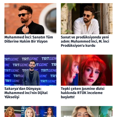
Muhammed İnci: Sanatın Tüm
Sanat ve prodüksiyonda yeni
Dillerine Hakim Bir Vizyon
adım: Muhammed İnci, M. İnci
Prodüksiyon'u kurdu
Sakarya'dan Dünyaya:
Tepki çeken Jasmine dizisi
Muhammed inci'nin Dijital
hakkında RTÜK inceleme
Yükselişi
başlattı!