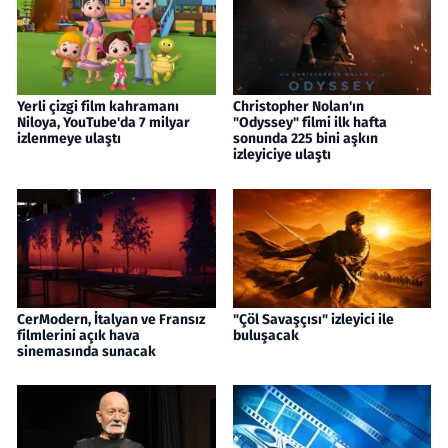
Yerli çizgi film kahramanı
Christopher Nolan'ın
Niloya, YouTube'da 7 milyar
"Odyssey" filmi ilk hafta
izlenmeye ulaştı
sonunda 225 bini aşkın
izleyiciye ulaştı
CerModern, İtalyan ve Fransız
"Çöl Savaşçısı" izleyici ile
filmlerini açık hava
buluşacak
sinemasında sunacak