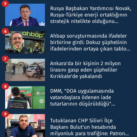
5
Rusya Başbakan Yardımcısı Novak,
Rusya-Türkiye enerji ortaklığının
stratejik nitelikte olduğunu
belirtti
6
Ahbap soruşturmasında ifadeler
birbirine girdi: Dokuz şüphelinin
ifadelerinden ortaya çıkan tablo
şok etti
7
Ankara'da bir kişinin 2 milyon
lirasını gasp eden şüpheliler
Kırıkkale'de yakalandı
8
DMM, "DOA uygulamasında
vatandaşlara ödenen iade
tutarlarının düşürüldüğü"
iddiasını yalanladı
9
Tutuklanan CHP Silivri İlçe
Başkanı Bulut'un hesabında
milyonluk para trafiğine: Patron