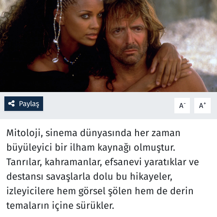
Resmi İlanlar
Rüya Tabirleri
Sağlık
Savunma Sanayi
Paylaş
-
+
A
A
Seçim 2023
Mitoloji, sinema dünyasında her zaman
Spor
büyüleyici bir ilham kaynağı olmuştur.
Tanrılar, kahramanlar, efsanevi yaratıklar ve
Teknoloji ve Bilim
destansı savaşlarla dolu bu hikayeler,
izleyicilere hem görsel şölen hem de derin
Televizyon
temaların içine sürükler.