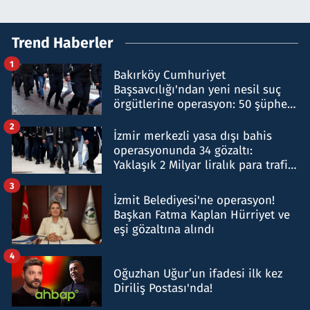
Trend Haberler
1
Bakırköy Cumhuriyet
Başsavcılığı'ndan yeni nesil suç
örgütlerine operasyon: 50 şüpheli
hakkında gözaltı kararı
2
İzmir merkezli yasa dışı bahis
operasyonunda 34 gözaltı:
Yaklaşık 2 Milyar liralık para trafiği
tespit edildi
3
İzmit Belediyesi'ne operasyon!
Başkan Fatma Kaplan Hürriyet ve
eşi gözaltına alındı
4
Oğuzhan Uğur’un ifadesi ilk kez
Diriliş Postası'nda!