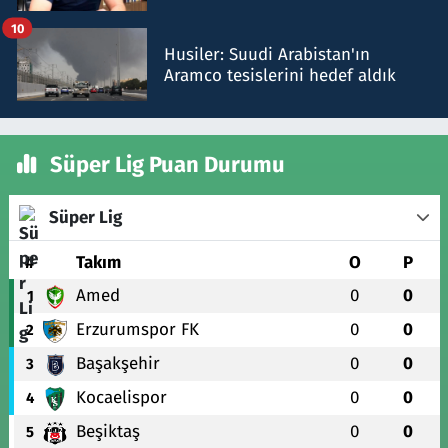
talimat verdi, ben gönderdim
10
Husiler: Suudi Arabistan'ın
Aramco tesislerini hedef aldık
Süper Lig Puan Durumu
Süper Lig
#
Takım
O
P
Amed
0
0
1
Erzurumspor FK
0
0
2
Başakşehir
0
0
3
Kocaelispor
0
0
4
Beşiktaş
0
0
5