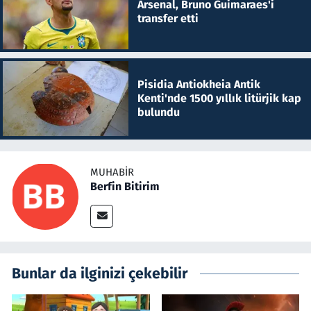
Arsenal, Bruno Guimaraes'i
transfer etti
Pisidia Antiokheia Antik
Kenti'nde 1500 yıllık litürjik kap
bulundu
MUHABIR
Berfin Bitirim
Bunlar da ilginizi çekebilir