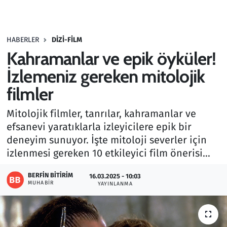
Gündem
HABERLER
DIZI-FILM
Haber
Kahramanlar ve epik öyküler!
Kültür Sanat
İzlemeniz gereken mitolojik
filmler
Kurumsal Haberler
Mitolojik filmler, tanrılar, kahramanlar ve
Lezzet Durağı
efsanevi yaratıklarla izleyicilere epik bir
deneyim sunuyor. İşte mitoloji severler için
Memur ve Kamu
izlenmesi gereken 10 etkileyici film önerisi...
Otomobil
BERFIN BITIRIM
16.03.2025 - 10:03
MUHABIR
YAYINLANMA
Oyun
Ramazan