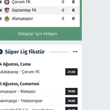
Çorum FK
0
0
8
Gaziantep FK
0
0
9
Alanyaspor
0
0
0
Detaylar için tıklayın
Süper Lig Fikstür
4 Ağustos, Cuma
alatasaray - Çorum FK
21:30
5 Ağustos, Cumartesi
onyaspor - Rizespor
19:00
asımpaşa - Trabzonspor
19:00