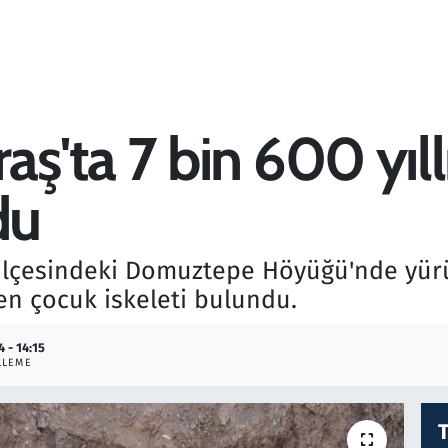
'ta 7 bin 600 yıll
du
lçesindeki Domuztepe Höyüğü'nde yürüt
en çocuk iskeleti bulundu.
4 - 14:15
LLEME