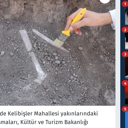
1
2
3
4
5
e Kelibişler Mahallesi yakınlarındaki
aları, Kültür ve Turizm Bakanlığı