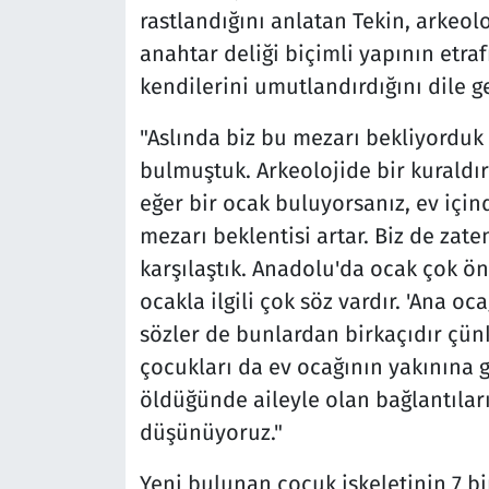
rastlandığını anlatan Tekin, arkeol
anahtar deliği biçimli yapının etr
kendilerini umutlandırdığını dile ge
"Aslında biz bu mezarı bekliyorduk 
bulmuştuk. Arkeolojide bir kuraldı
eğer bir ocak buluyorsanız, ev için
mezarı beklentisi artar. Biz de zat
karşılaştık. Anadolu'da ocak çok ö
ocakla ilgili çok söz vardır. 'Ana oca
sözler de bunlardan birkaçıdır çünk
çocukları da ev ocağının yakınına 
öldüğünde aileyle olan bağlantılar
düşünüyoruz."
Yeni bulunan çocuk iskeletinin 7 bi