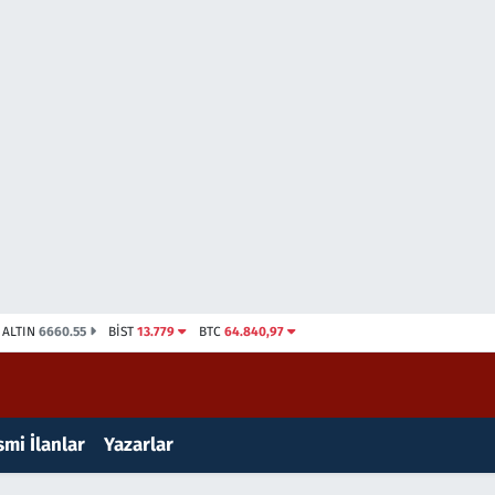
ALTIN
6660.55
BİST
13.779
BTC
64.840,97
mi İlanlar
Yazarlar