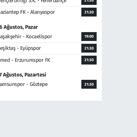
ençlerbirliği S.K. - Fenerbahçe
21:30
aziantep FK - Alanyaspor
21:30
6 Ağustos, Pazar
aşakşehir - Kocaelispor
19:00
eşiktaş - Eyüpspor
21:30
med - Erzurumspor FK
21:30
7 Ağustos, Pazartesi
amsunspor - Göztepe
21:30