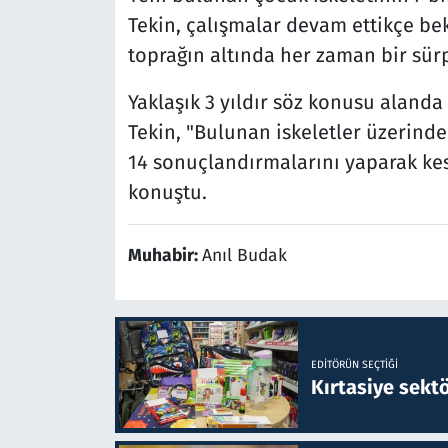
Tekin, çalışmalar devam ettikçe bekl
toprağın altında her zaman bir sürpr
Yaklaşık 3 yıldır söz konusu alanda 
Tekin, "Bulunan iskeletler üzerin
14 sonuçlandırmalarını yaparak kes
konuştu.
Muhabir:
Anıl Budak
EDITÖRÜN SEÇTIĞI
Kırtasiye sekt