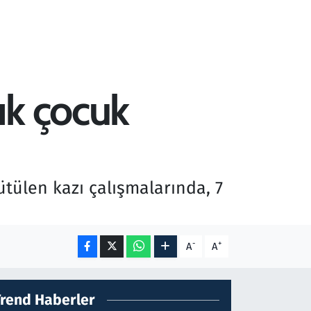
ık çocuk
ülen kazı çalışmalarında, 7
-
+
A
A
Trend Haberler