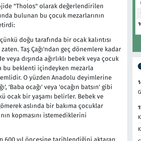
ojide "Tholos" olarak değerlendirilen
afında bulunan bu çocuk mezarlarının
1
tirdi:
çünkü doğu tarafında bir ocak kalıntısı
r zaten. Taş Çağı'ndan geç dönemlere kadar
de veya dışında ağırlıklı bebek veya çocuk
en bu beklenti içindeyken mezarla
nemlidir. O yüzden Anadolu deyimlerine
1
ğı', 'Baba ocağı' veya 'ocağın batsın' gibi
G
ü ocak bir yaşamı belirler. Bebek ve
gömerek aslında bir bakıma çocuklar
1
ının kopmasını istemediklerini
K
K
n 600 yıl öncesine tarihlendiğini aktaran