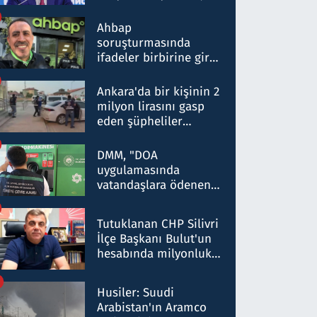
ortaklığının stratejik
nitelikte olduğunu
Ahbap
belirtti
soruşturmasında
ifadeler birbirine girdi:
Dokuz şüphelinin
ifadelerinden ortaya
Ankara'da bir kişinin 2
çıkan tablo şok etti
milyon lirasını gasp
eden şüpheliler
Kırıkkale'de yakalandı
DMM, "DOA
uygulamasında
vatandaşlara ödenen
iade tutarlarının
düşürüldüğü" iddiasını
Tutuklanan CHP Silivri
yalanladı
İlçe Başkanı Bulut'un
hesabında milyonluk
para trafiğine: Patron
talimat verdi, ben
Husiler: Suudi
gönderdim
Arabistan'ın Aramco