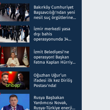
Bakırköy Cumhuriyet
Başsavcılığı'ndan yeni
nesil suç örgütlerine
operasyon: 50 şüpheli
hakkında gözaltı kararı
İzmir merkezli yasa
dışı bahis
operasyonunda 34
gözaltı: Yaklaşık 2
Milyar liralık para
İzmit Belediyesi'ne
trafiği tespit edildi
operasyon! Başkan
Fatma Kaplan Hürriyet
ve eşi gözaltına alındı
Oğuzhan Uğur’un
ifadesi ilk kez Diriliş
Postası'nda!
Rusya Başbakan
Yardımcısı Novak,
Rusya-Türkiye enerji