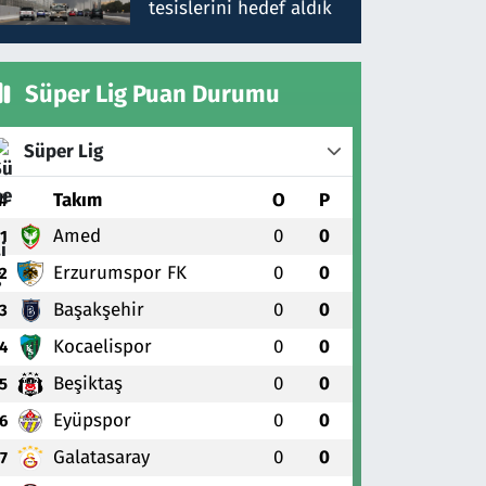
tesislerini hedef aldık
Süper Lig Puan Durumu
Süper Lig
#
Takım
O
P
Amed
0
0
1
Erzurumspor FK
0
0
2
Başakşehir
0
0
3
Kocaelispor
0
0
4
Beşiktaş
0
0
5
Eyüpspor
0
0
6
Galatasaray
0
0
7