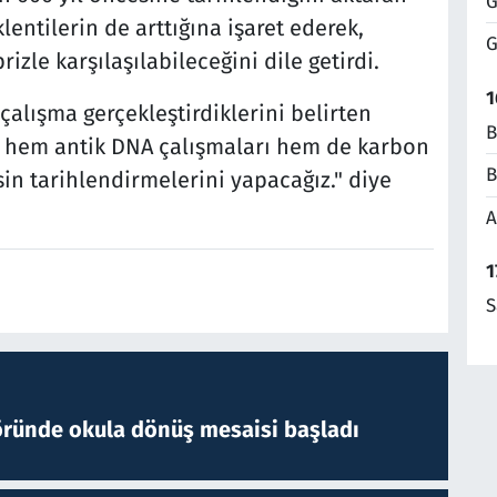
G
entilerin de arttığına işaret ederek,
G
izle karşılaşılabileceğini dile getirdi.
1
çalışma gerçekleştirdiklerini belirten
B
de hem antik DNA çalışmaları hem de karbon
B
in tarihlendirmelerini yapacağız." diye
A
1
S
öründe okula dönüş mesaisi başladı