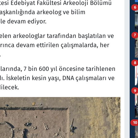
esi Edebiyat Fakültesi Arkeoloji Bölümü
6
başkanlığında arkeolog ve bilim
ple devam ediyor.
gelen arkeologlar tarafından başlatılan ve
7
rınca devam ettirilen çalışmalarda, her
.
8
larında, 7 bin 600 yıl öncesine tarihlenen
. İskeletin kesin yaşı, DNA çalışmaları ve
ilecek.
9
10