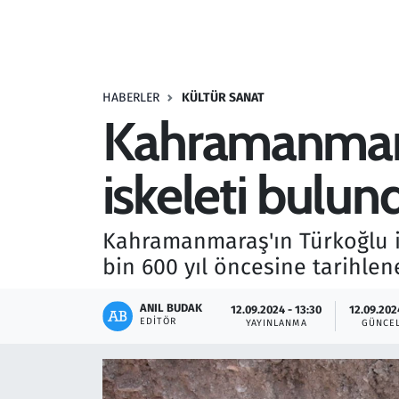
Resmi İlanlar
Rüya Tabirleri
HABERLER
KÜLTÜR SANAT
Kahramanmaraş
Sağlık
iskeleti bulun
Savunma Sanayi
Seçim 2023
Kahramanmaraş'ın Türkoğlu i
bin 600 yıl öncesine tarihlen
Spor
ANIL BUDAK
12.09.2024 - 13:30
12.09.202
Teknoloji ve Bilim
EDITÖR
YAYINLANMA
GÜNCE
Televizyon