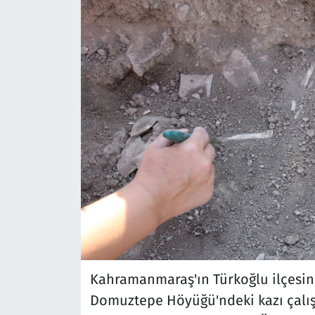
Kahramanmaraş'ın Türkoğlu ilçesind
Domuztepe Höyüğü'ndeki kazı çalışm