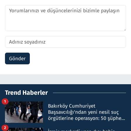
Gönder
Trend Haberler
1
Bakırköy Cumhuriyet
Başsavcılığı'ndan yeni nesil suç
örgütlerine operasyon: 50 şüpheli
hakkında gözaltı kararı
2