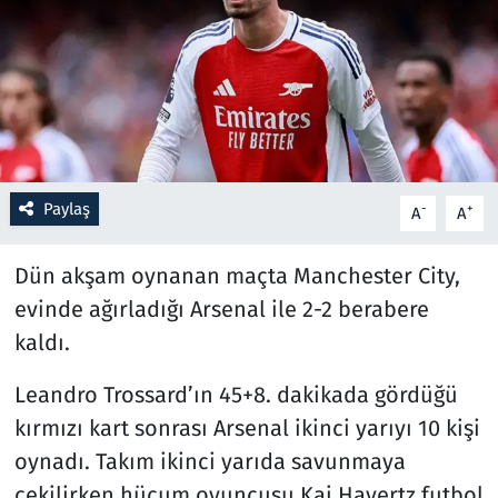
Resmi İlanlar
Rüya Tabirleri
Sağlık
Paylaş
-
+
A
A
Savunma Sanayi
Dün akşam oynanan maçta Manchester City,
Seçim 2023
evinde ağırladığı Arsenal ile 2-2 berabere
Spor
kaldı.
Teknoloji ve Bilim
Leandro Trossard’ın 45+8. dakikada gördüğü
kırmızı kart sonrası Arsenal ikinci yarıyı 10 kişi
Televizyon
oynadı. Takım ikinci yarıda savunmaya
çekilirken hücum oyuncusu Kai Havertz futbol