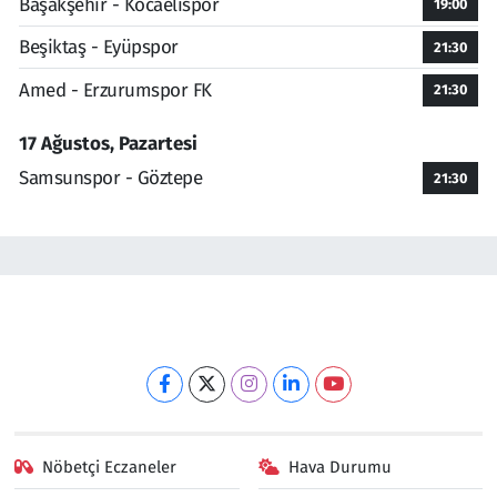
Başakşehir - Kocaelispor
19:00
Beşiktaş - Eyüpspor
21:30
Amed - Erzurumspor FK
21:30
17 Ağustos, Pazartesi
Samsunspor - Göztepe
21:30
Nöbetçi Eczaneler
Hava Durumu