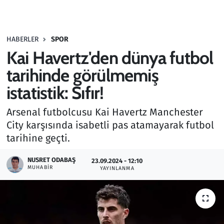
Gündem
HABERLER
SPOR
Haber
Kai Havertz'den dünya futbol
Kültür Sanat
tarihinde görülmemiş
istatistik: Sıfır!
Kurumsal Haberler
Arsenal futbolcusu Kai Havertz Manchester
Lezzet Durağı
City karşısında isabetli pas atamayarak futbol
tarihine geçti.
Memur ve Kamu
NUSRET ODABAŞ
23.09.2024 - 12:10
MUHABIR
YAYINLANMA
Otomobil
Oyun
Ramazan