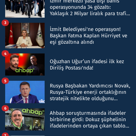
İzmir merkezli yasa dışı bahis
operasyonunda 34 gözaltı:
Yaklaşık 2 Milyar liralık para trafiği
tespit edildi
3
İzmit Belediyesi'ne operasyon!
Başkan Fatma Kaplan Hürriyet ve
eşi gözaltına alındı
4
Oğuzhan Uğur’un ifadesi ilk kez
Diriliş Postası'nda!
5
Rusya Başbakan Yardımcısı Novak,
Rusya-Türkiye enerji ortaklığının
stratejik nitelikte olduğunu
belirtti
6
Ahbap soruşturmasında ifadeler
birbirine girdi: Dokuz şüphelinin
ifadelerinden ortaya çıkan tablo
şok etti
7