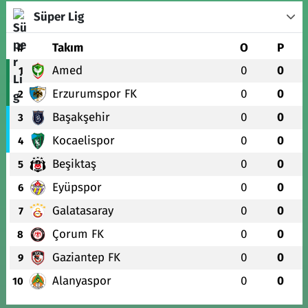
Süper Lig
#
Takım
O
P
Amed
0
0
1
Erzurumspor FK
0
0
2
Başakşehir
0
0
3
Kocaelispor
0
0
4
Beşiktaş
0
0
5
Eyüpspor
0
0
6
Galatasaray
0
0
7
Çorum FK
0
0
8
Gaziantep FK
0
0
9
Alanyaspor
0
0
10