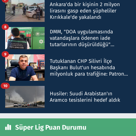
Ankara'da bir kişinin 2 milyon
lirasını gasp eden şüpheliler
Kırıkkale'de yakalandı
8
DMM, "DOA uygulamasında
vatandaşlara ödenen iade
tutarlarının düşürüldüğü"
iddiasını yalanladı
9
Tutuklanan CHP Silivri İlçe
Başkanı Bulut'un hesabında
milyonluk para trafiğine: Patron
talimat verdi, ben gönderdim
10
Husiler: Suudi Arabistan'ın
Aramco tesislerini hedef aldık
Süper Lig Puan Durumu