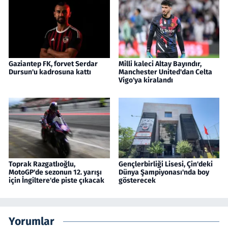
Gaziantep FK, forvet Serdar
Milli kaleci Altay Bayındır,
Dursun'u kadrosuna kattı
Manchester United'dan Celta
Vigo'ya kiralandı
Toprak Razgatlıoğlu,
Gençlerbirliği Lisesi, Çin'deki
MotoGP'de sezonun 12. yarışı
Dünya Şampiyonası'nda boy
için İngiltere'de piste çıkacak
gösterecek
Yorumlar