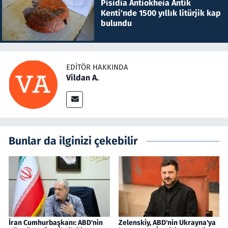
Pisidia Antiokheia Antik
Kenti'nde 1500 yıllık litürjik kap
bulundu
EDITÖR HAKKINDA
Vildan A.
Bunlar da ilginizi çekebilir
İran Cumhurbaşkanı: ABD'nin
Zelenskiy, ABD'nin Ukrayna'ya