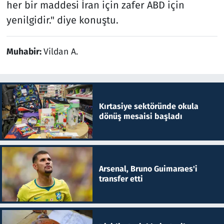
her bir maddesi İran için zafer ABD için
yenilgidir." diye konuştu.
Muhabir:
Vildan A.
Kırtasiye sektöründe okula
dönüş mesaisi başladı
Arsenal, Bruno Guimaraes'i
transfer etti