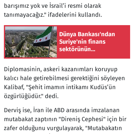
barışımız yok ve İsrail’i resmi olarak
tanımayacağız." ifadelerini kullandı.
Dünya Bankası'ndan
Suriye'nin finans
sektörünün
modernizasyonu için
100 milyon dolarlık hibe
Diplomasinin, askeri kazanımları koruyup
kalıcı hale getirebilmesi gerektiğini söyleyen
Kalibaf, "Şehit imamın intikamı Kudüs’ün
özgürlüğüdür." dedi.
Derviş ise, İran ile ABD arasında imzalanan
mutabakat zaptının "Direniş Cephesi" için bir
zafer olduğunu vurgulayarak, "Mutabakatın