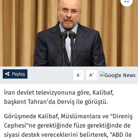
Resmi İlanlar
Rüya Tabirleri
Sağlık
Savunma Sanayi
Paylaş
-
+
A
A
Seçim 2023
İran devlet televizyonuna göre, Kalibaf,
Spor
başkent Tahran’da Derviş ile görüştü.
Teknoloji ve Bilim
Görüşmede Kalibaf, Müslümanlara ve "Direniş
Televizyon
Cephesi"ne gerektiğinde füze gerektiğinde de
siyasi destek vereceklerini belirterek, "ABD ile