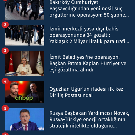
Bakırköy Cumhuriyet
Başsavcılığı'ndan yeni nesil suç
örgütlerine operasyon: 50 şüpheli
hakkında gözaltı kararı
2
İzmir merkezli yasa dışı bahis
operasyonunda 34 gözaltı:
Yaklaşık 2 Milyar liralık para trafiği
tespit edildi
3
İzmit Belediyesi'ne operasyon!
Başkan Fatma Kaplan Hürriyet ve
eşi gözaltına alındı
4
Oğuzhan Uğur’un ifadesi ilk kez
Diriliş Postası'nda!
5
Rusya Başbakan Yardımcısı Novak,
Rusya-Türkiye enerji ortaklığının
stratejik nitelikte olduğunu
belirtti