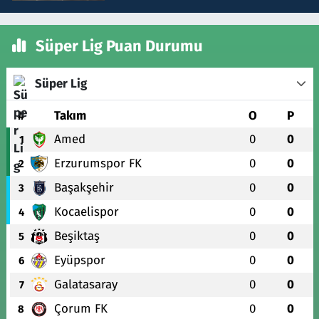
Süper Lig Puan Durumu
Süper Lig
#
Takım
O
P
Amed
0
0
1
Erzurumspor FK
0
0
2
Başakşehir
0
0
3
Kocaelispor
0
0
4
Beşiktaş
0
0
5
Eyüpspor
0
0
6
Galatasaray
0
0
7
Çorum FK
0
0
8