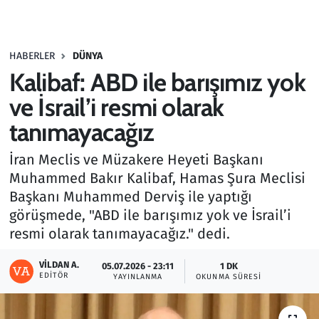
Gündem
HABERLER
DÜNYA
Haber
Kalibaf: ABD ile barışımız yok
Kültür Sanat
ve İsrail’i resmi olarak
tanımayacağız
Kurumsal Haberler
İran Meclis ve Müzakere Heyeti Başkanı
Lezzet Durağı
Muhammed Bakır Kalibaf, Hamas Şura Meclisi
Başkanı Muhammed Derviş ile yaptığı
Memur ve Kamu
görüşmede, "ABD ile barışımız yok ve İsrail’i
resmi olarak tanımayacağız." dedi.
Otomobil
VILDAN A.
05.07.2026 - 23:11
1 DK
EDITÖR
Oyun
YAYINLANMA
OKUNMA SÜRESI
Ramazan