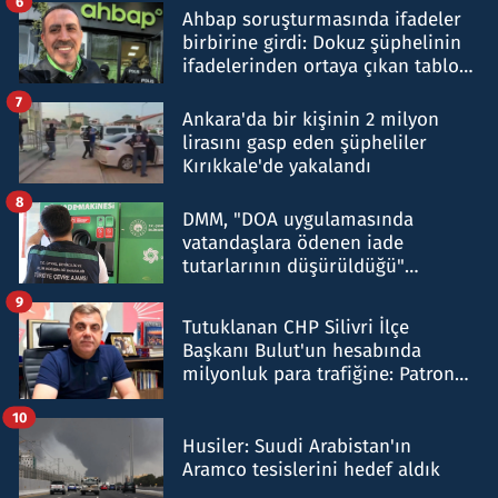
6
Ahbap soruşturmasında ifadeler
birbirine girdi: Dokuz şüphelinin
ifadelerinden ortaya çıkan tablo
şok etti
7
Ankara'da bir kişinin 2 milyon
lirasını gasp eden şüpheliler
Kırıkkale'de yakalandı
8
DMM, "DOA uygulamasında
vatandaşlara ödenen iade
tutarlarının düşürüldüğü"
iddiasını yalanladı
9
Tutuklanan CHP Silivri İlçe
Başkanı Bulut'un hesabında
milyonluk para trafiğine: Patron
talimat verdi, ben gönderdim
10
Husiler: Suudi Arabistan'ın
Aramco tesislerini hedef aldık