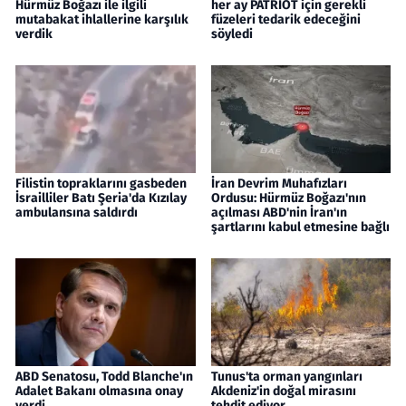
Hürmüz Boğazı ile ilgili
her ay PATRİOT için gerekli
mutabakat ihlallerine karşılık
füzeleri tedarik edeceğini
verdik
söyledi
Filistin topraklarını gasbeden
İran Devrim Muhafızları
İsrailliler Batı Şeria'da Kızılay
Ordusu: Hürmüz Boğazı'nın
ambulansına saldırdı
açılması ABD'nin İran'ın
şartlarını kabul etmesine bağlı
ABD Senatosu, Todd Blanche'ın
Tunus'ta orman yangınları
Adalet Bakanı olmasına onay
Akdeniz'in doğal mirasını
verdi
tehdit ediyor