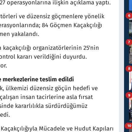
-27 operasyonlarına ilişkin açıklama yaptı.
atörleri ve düzensiz göçmenlere yönelik
6
erasyonlarında; 84 Göçmen Kaçakçılığı
men yakalandı.
7
kaçakçılığı organizatörlerinin 25'nin
ontrol kararı verildiğini duyurdu.
yor.
8
merkezlerine teslim edildi
ak, ülkemizi düzensiz göçün hedefi ve
9
çalışan insan tacirlerine asla fırsat
sinde kararlılıkla sürdürdüğümüz
edi.
10
açakçılığıyla Mücadele ve Hudut Kapıları