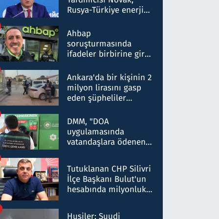
Rusya-Türkiye enerji
ortaklığının stratejik
nitelikte olduğunu
Ahbap
belirtti
soruşturmasında
ifadeler birbirine girdi:
Dokuz şüphelinin
ifadelerinden ortaya
Ankara'da bir kişinin 2
çıkan tablo şok etti
milyon lirasını gasp
eden şüpheliler
Kırıkkale'de yakalandı
DMM, "DOA
uygulamasında
vatandaşlara ödenen
iade tutarlarının
düşürüldüğü" iddiasını
Tutuklanan CHP Silivri
yalanladı
İlçe Başkanı Bulut'un
hesabında milyonluk
para trafiğine: Patron
talimat verdi, ben
Husiler: Suudi