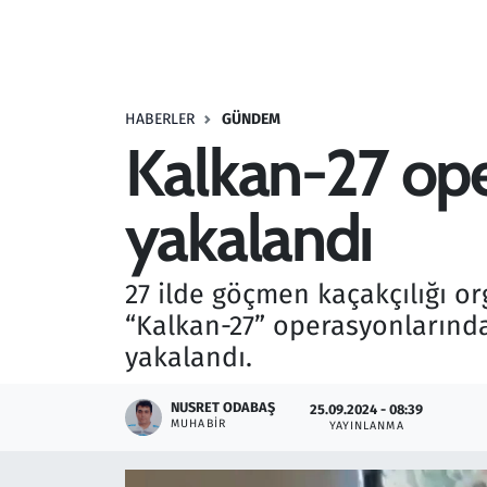
Resmi İlanlar
Rüya Tabirleri
HABERLER
GÜNDEM
Kalkan-27 op
Sağlık
yakalandı
Savunma Sanayi
Seçim 2023
27 ilde göçmen kaçakçılığı o
“Kalkan-27” operasyonlarınd
Spor
yakalandı.
Teknoloji ve Bilim
NUSRET ODABAŞ
25.09.2024 - 08:39
MUHABIR
YAYINLANMA
Televizyon