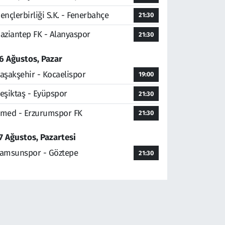
ençlerbirliği S.K. - Fenerbahçe
21:30
aziantep FK - Alanyaspor
21:30
6 Ağustos, Pazar
aşakşehir - Kocaelispor
19:00
eşiktaş - Eyüpspor
21:30
med - Erzurumspor FK
21:30
7 Ağustos, Pazartesi
amsunspor - Göztepe
21:30