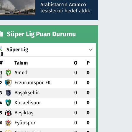
gönderdim
Arabistan'ın Aramco
tesislerini hedef aldık
Süper Lig Puan Durumu
Süper Lig
#
Takım
O
P
Amed
0
0
1
Erzurumspor FK
0
0
2
Başakşehir
0
0
3
Kocaelispor
0
0
4
Beşiktaş
0
0
5
Eyüpspor
0
0
6