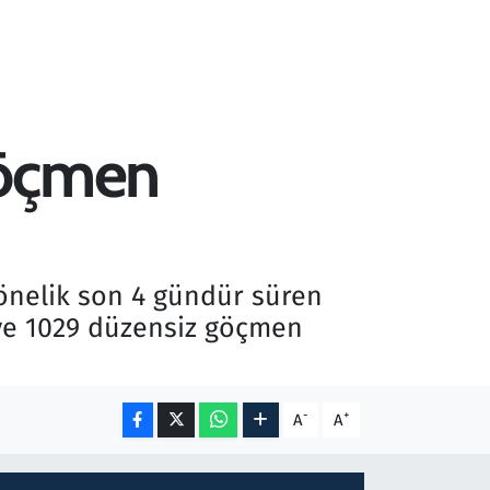
göçmen
yönelik son 4 gündür süren
 ve 1029 düzensiz göçmen
-
+
A
A