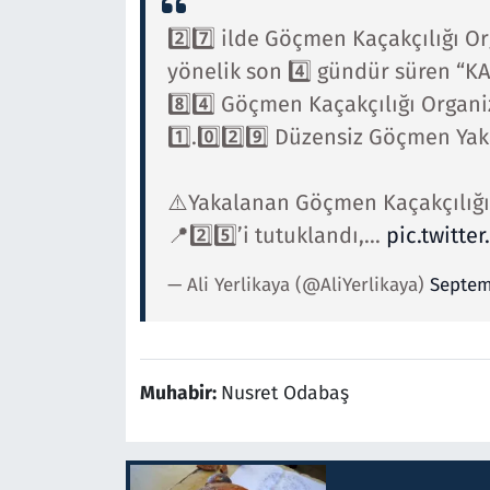
2️⃣7️⃣ ilde Göçmen Kaçakçılığı 
yönelik son 4️⃣ gündür süren “K
8️⃣4️⃣ Göçmen Kaçakçılığı Organi
1️⃣.0️⃣2️⃣9️⃣ Düzensiz Göçmen Yak
⚠️Yakalanan Göçmen Kaçakçılığı 
📍2️⃣5️⃣’i tutuklandı,…
pic.twitte
— Ali Yerlikaya (@AliYerlikaya)
Septem
Muhabir:
Nusret Odabaş