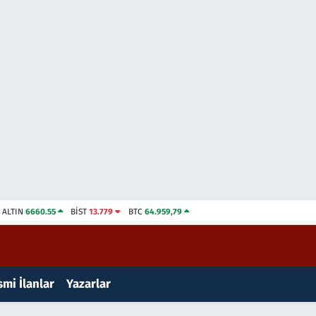
ALTIN
6660.55
BİST
13.779
BTC
64.959,79
mi İlanlar
Yazarlar