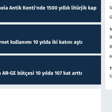
eia Antik Kenti'nde 1500 yıllık litürjik kap
G
G
1
B
rnet kullanımı 10 yılda iki katını aştı
B
A
1
 AR-GE bütçesi 10 yılda 107 kat arttı
S