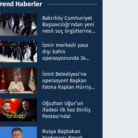
Trend Haberler
Bakırköy Cumhuriyet
Başsavcılığı'ndan yeni
nesil suç örgütlerine
operasyon: 50 şüpheli
hakkında gözaltı kararı
İzmir merkezli yasa
dışı bahis
operasyonunda 34
gözaltı: Yaklaşık 2
Milyar liralık para
İzmit Belediyesi'ne
trafiği tespit edildi
operasyon! Başkan
Fatma Kaplan Hürriyet
ve eşi gözaltına alındı
Oğuzhan Uğur’un
ifadesi ilk kez Diriliş
Postası'nda!
Rusya Başbakan
Yardımcısı Novak,