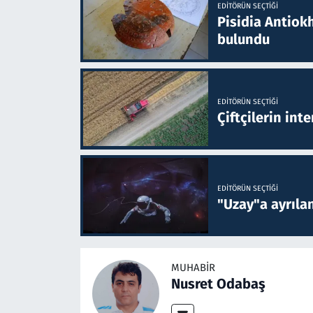
EDITÖRÜN SEÇTIĞI
Pisidia Antiokh
bulundu
EDITÖRÜN SEÇTIĞI
Çiftçilerin inte
EDITÖRÜN SEÇTIĞI
"Uzay"a ayrılan
MUHABIR
Nusret Odabaş