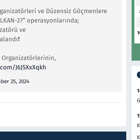
Organizatörleri ve Düzensiz Göçmenlere
ALKAN-27” operasyonlarında;
zatörü ve
1
alandı❗️
Organizatörlerinin,
r.com/J6J5XxXqkh
ber 25, 2024
1
G
1
K
K