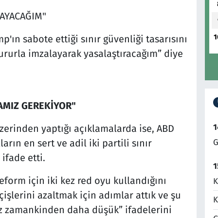
LAYACAĞIM"
1
'ın sabote ettiği sınır güvenliği tasarısını
rurla imzalayarak yasalaştıracağım” diye
AMIZ GEREKİYOR"
1
zerinden yaptığı açıklamalarda ise, ABD
G
rın en sert ve adil iki partili sınır
ifade etti.
1
form için iki kez red oyu kullandığını
K
çişlerini azaltmak için adımlar attık ve şu
K
z zamankinden daha düşük” ifadelerini