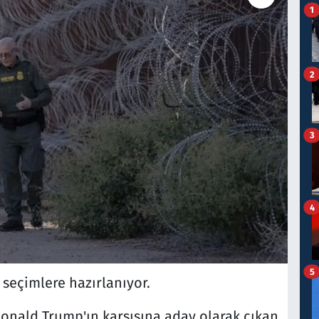
1
2
3
4
5
seçimlere hazırlanıyor.
onald Trump'ın karşısına aday olarak çıkan