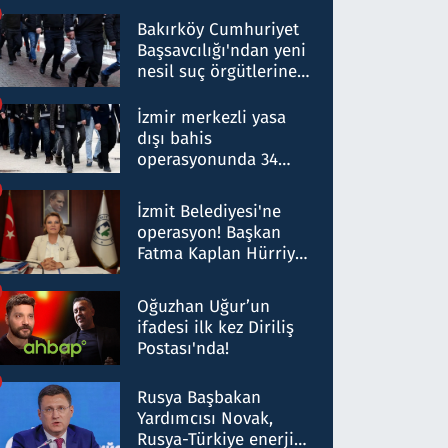
Bakırköy Cumhuriyet
Başsavcılığı'ndan yeni
nesil suç örgütlerine
operasyon: 50 şüpheli
hakkında gözaltı kararı
İzmir merkezli yasa
dışı bahis
operasyonunda 34
gözaltı: Yaklaşık 2
Milyar liralık para
İzmit Belediyesi'ne
trafiği tespit edildi
operasyon! Başkan
Fatma Kaplan Hürriyet
ve eşi gözaltına alındı
Oğuzhan Uğur’un
ifadesi ilk kez Diriliş
Postası'nda!
Rusya Başbakan
Yardımcısı Novak,
Rusya-Türkiye enerji