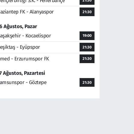
ençlerbirliği S.K. - Fenerbahçe
21:30
aziantep FK - Alanyaspor
21:30
6 Ağustos, Pazar
aşakşehir - Kocaelispor
19:00
eşiktaş - Eyüpspor
21:30
med - Erzurumspor FK
21:30
7 Ağustos, Pazartesi
amsunspor - Göztepe
21:30