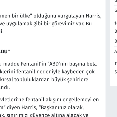
G
G
gemen bir ülke” olduğunu vurgulayan Harris,
1
 ve uygulamak gibi bir görevimiz var. Bu
i.
B
B
LDU"
A
u madde Fentanil’in “ABD’nin başına bela
1
klerini fentanil nedeniyle kaybeden çok
S
 kırsal topluluklardan büyük şehirlere
andı.
vletleri'ne fentanil akışını engellemeyi en
” diyen Harris, “Başkanınız olarak,
 sınırımızı güvence altına alacak ve