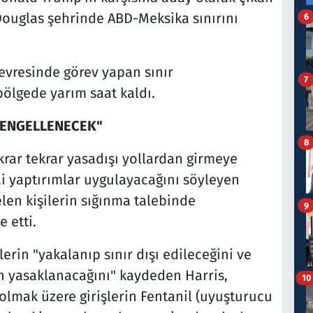
Douglas şehrinde ABD-Meksika sınırını
6
çevresinde görev yapan sınır
7
bölgede yarım saat kaldı.
 ENGELLENECEK"
8
krar tekrar yasadışı yollardan girmeye
zai yaptırımlar uygulayacağını söyleyen
elen kişilerin sığınma talebinde
9
 etti.
lerin "yakalanıp sınır dışı edileceğini ve
in yasaklanacağını" kaydeden Harris,
10
olmak üzere girişlerin Fentanil (uyuşturucu