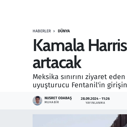
Resmi İlanlar
Rüya Tabirleri
HABERLER
DÜNYA
Kamala Harris,
Sağlık
artacak
Savunma Sanayi
Seçim 2023
Meksika sınırını ziyaret eden
uyuşturucu Fentanil'in girişi
Spor
NUSRET ODABAŞ
28.09.2024 - 11:26
Teknoloji ve Bilim
MUHABIR
YAYINLANMA
Televizyon