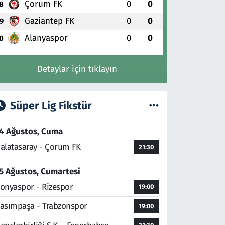
Çorum FK
0
0
8
Gaziantep FK
0
0
9
Alanyaspor
0
0
0
Detaylar için tıklayın
Süper Lig Fikstür
4 Ağustos, Cuma
alatasaray - Çorum FK
21:30
5 Ağustos, Cumartesi
onyaspor - Rizespor
19:00
asımpaşa - Trabzonspor
19:00