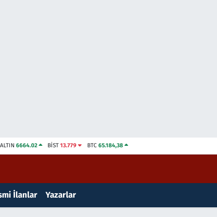
ALTIN
6664.02
BİST
13.779
BTC
65.184,38
mi İlanlar
Yazarlar