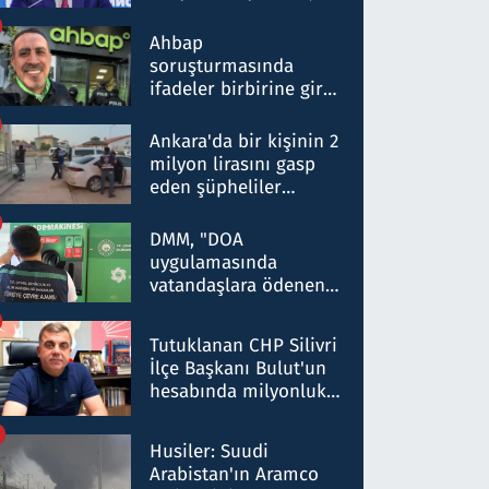
ortaklığının stratejik
nitelikte olduğunu
Ahbap
belirtti
soruşturmasında
ifadeler birbirine girdi:
Dokuz şüphelinin
ifadelerinden ortaya
Ankara'da bir kişinin 2
çıkan tablo şok etti
milyon lirasını gasp
eden şüpheliler
Kırıkkale'de yakalandı
DMM, "DOA
uygulamasında
vatandaşlara ödenen
iade tutarlarının
düşürüldüğü" iddiasını
Tutuklanan CHP Silivri
yalanladı
İlçe Başkanı Bulut'un
hesabında milyonluk
para trafiğine: Patron
talimat verdi, ben
Husiler: Suudi
gönderdim
Arabistan'ın Aramco