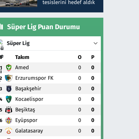
tesislerini hedef aldık
Süper Lig Puan Durumu
Süper Lig
#
Takım
O
P
Amed
0
0
1
Erzurumspor FK
0
0
2
Başakşehir
0
0
3
Kocaelispor
0
0
4
Beşiktaş
0
0
5
Eyüpspor
0
0
6
Galatasaray
0
0
7