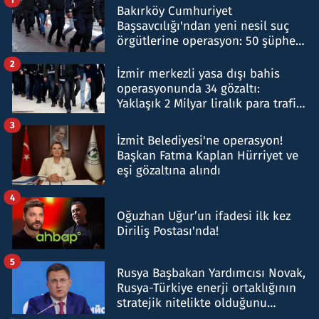
Bakırköy Cumhuriyet
Başsavcılığı'ndan yeni nesil suç
örgütlerine operasyon: 50 şüpheli
hakkında gözaltı kararı
2
İzmir merkezli yasa dışı bahis
operasyonunda 34 gözaltı:
Yaklaşık 2 Milyar liralık para trafiği
tespit edildi
3
İzmit Belediyesi'ne operasyon!
Başkan Fatma Kaplan Hürriyet ve
eşi gözaltına alındı
4
Oğuzhan Uğur’un ifadesi ilk kez
Diriliş Postası'nda!
5
Rusya Başbakan Yardımcısı Novak,
Rusya-Türkiye enerji ortaklığının
stratejik nitelikte olduğunu
belirtti