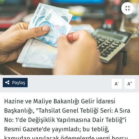
Resmi İlanlar
Rüya Tabirleri
Sağlık
Savunma Sanayi
Seçim 2023
Paylaş
-
+
A
A
Spor
Hazine ve Maliye Bakanlığı Gelir İdaresi
Teknoloji ve Bilim
Başkanlığı, "Tahsilat Genel Tebliği Seri: A Sıra
No: 1'de Değişiklik Yapılmasına Dair Tebliğ"i
Televizyon
Resmi Gazete'de yayımladı; bu tebliğ,
kamudan yapılacak ödemelerde vergi borcu