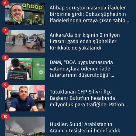
6
Ahbap soruşturmasında ifadeler
birbirine girdi: Dokuz şüphelinin
ifadelerinden ortaya çıkan tablo
şok etti
7
Ankara'da bir kişinin 2 milyon
lirasını gasp eden şüpheliler
Kırıkkale'de yakalandı
8
DMM, "DOA uygulamasında
vatandaşlara ödenen iade
tutarlarının düşürüldüğü"
iddiasını yalanladı
9
Tutuklanan CHP Silivri İlçe
Başkanı Bulut'un hesabında
milyonluk para trafiğine: Patron
talimat verdi, ben gönderdim
10
Husiler: Suudi Arabistan'ın
Aramco tesislerini hedef aldık