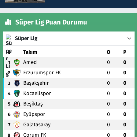
Süper Lig Puan Durumu
Süper Lig
#
Takım
O
P
Amed
0
0
1
Erzurumspor FK
0
0
2
Başakşehir
0
0
3
Kocaelispor
0
0
4
Beşiktaş
0
0
5
Eyüpspor
0
0
6
Galatasaray
0
0
7
Çorum FK
0
0
8