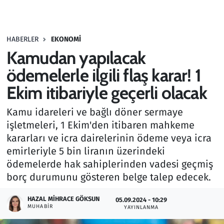
Gündem
HABERLER
EKONOMI
Haber
Kamudan yapılacak
Kültür Sanat
ödemelerle ilgili flaş karar! 1
Ekim itibariyle geçerli olacak
Kurumsal Haberler
Kamu idareleri ve bağlı döner sermaye
Lezzet Durağı
işletmeleri, 1 Ekim'den itibaren mahkeme
kararları ve icra dairelerinin ödeme veya icra
Memur ve Kamu
emirleriyle 5 bin liranın üzerindeki
ödemelerde hak sahiplerinden vadesi geçmiş
Otomobil
borç durumunu gösteren belge talep edecek.
Oyun
HAZAL MIHRACE GÖKSUN
05.09.2024 - 10:29
MUHABIR
YAYINLANMA
Ramazan