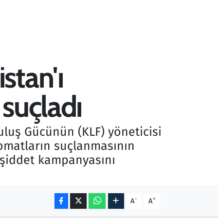
stan'ı
suçladı
uluş Gücünün (KLF) yöneticisi
lomatların suçlanmasının
k şiddet kampanyasını
-
+
A
A