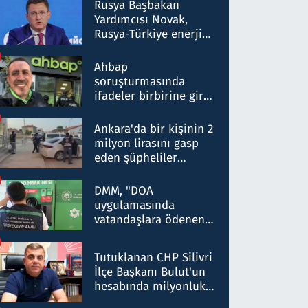
Rusya Başbakan
Yardımcısı Novak,
Rusya-Türkiye enerji
ortaklığının stratejik
nitelikte olduğunu
Ahbap
belirtti
soruşturmasında
ifadeler birbirine girdi:
Dokuz şüphelinin
ifadelerinden ortaya
Ankara'da bir kişinin 2
çıkan tablo şok etti
milyon lirasını gasp
eden şüpheliler
Kırıkkale'de yakalandı
DMM, "DOA
uygulamasında
vatandaşlara ödenen
iade tutarlarının
düşürüldüğü" iddiasını
Tutuklanan CHP Silivri
yalanladı
İlçe Başkanı Bulut'un
hesabında milyonluk
para trafiğine: Patron