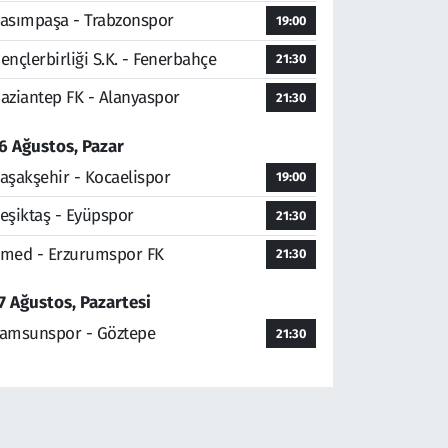
asımpaşa - Trabzonspor
19:00
ençlerbirliği S.K. - Fenerbahçe
21:30
aziantep FK - Alanyaspor
21:30
6 Ağustos, Pazar
aşakşehir - Kocaelispor
19:00
eşiktaş - Eyüpspor
21:30
med - Erzurumspor FK
21:30
7 Ağustos, Pazartesi
amsunspor - Göztepe
21:30