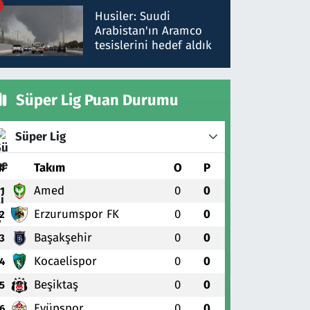
talimat verdi, ben
Husiler: Suudi
gönderdim
Arabistan'ın Aramco
tesislerini hedef aldık
Süper Lig Puan Durumu
Süper Lig
#
Takım
O
P
Amed
0
0
1
Erzurumspor FK
0
0
2
Başakşehir
0
0
3
Kocaelispor
0
0
4
Beşiktaş
0
0
5
Eyüpspor
0
0
6