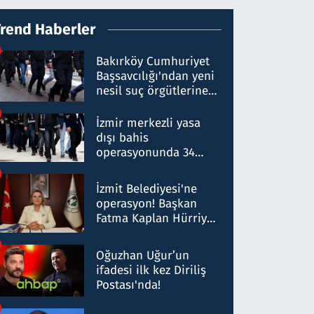
Trend Haberler
Bakırköy Cumhuriyet
Başsavcılığı'ndan yeni
nesil suç örgütlerine
operasyon: 50 şüpheli
hakkında gözaltı kararı
İzmir merkezli yasa
dışı bahis
operasyonunda 34
gözaltı: Yaklaşık 2
Milyar liralık para
İzmit Belediyesi'ne
trafiği tespit edildi
operasyon! Başkan
Fatma Kaplan Hürriyet
ve eşi gözaltına alındı
Oğuzhan Uğur’un
ifadesi ilk kez Diriliş
Postası'nda!