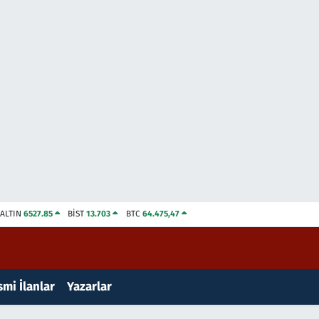
ALTIN
6527.85
BİST
13.703
BTC
64.475,47
mi İlanlar
Yazarlar