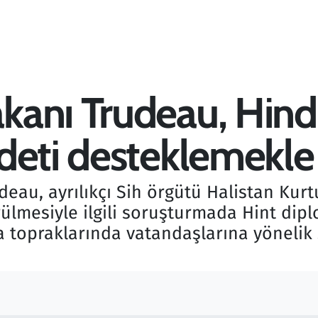
anı Trudeau, Hindi
deti desteklemekle 
eau, ayrılıkçı Sih örgütü Halistan Kurt
rülmesiyle ilgili soruşturmada Hint dip
a topraklarında vatandaşlarına yöneli