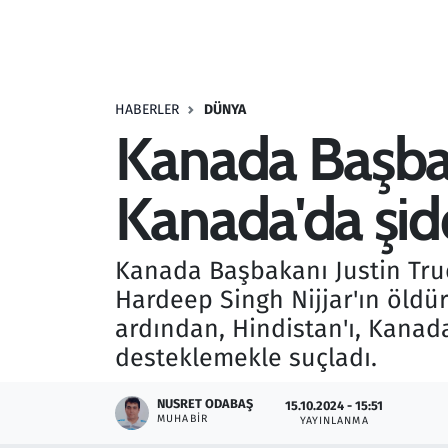
Resmi İlanlar
Rüya Tabirleri
HABERLER
DÜNYA
Kanada Başbak
Sağlık
Kanada'da şid
Savunma Sanayi
Seçim 2023
Kanada Başbakanı Justin Trud
Hardeep Singh Nijjar'ın öldü
Spor
ardından, Hindistan'ı, Kanad
Teknoloji ve Bilim
desteklemekle suçladı.
Televizyon
NUSRET ODABAŞ
15.10.2024 - 15:51
MUHABIR
YAYINLANMA