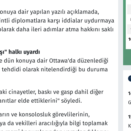
onuya dair yapılan yazılı açıklamada,
ntli diplomatlara karşı iddialar uydurmaya
olarak daha ileri adımlar atma hakkını saklı
1
şı" halkı uyardı
 dün konuya dair Ottawa'da düzenlediği
 tehdidi olarak nitelendirdiği bu duruma
i cinayetler, baskı ve gasp dahil diğer
1
nıtlar elde ettiklerini" söyledi.
G
ın ve konsolosluk görevlilerinin,
1
 da vekilleri aracılığıyla bilgi toplamak
K