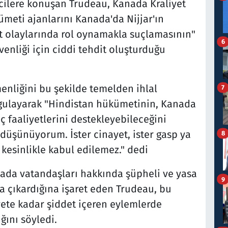
cilere konuşan Trudeau, Kanada Kraliyet
ümeti ajanlarını Kanada'da Nijjar'ın
t olaylarında rol oynamakla suçlamasının"
6
enliği için ciddi tehdit oluşturduğu
enliğini bu şekilde temelden ihlal
7
gulayarak "Hindistan hükümetinin, Kanada
ç faaliyetlerini destekleyebileceğini
düşünüyorum. İster cinayet, ister gasp ya
8
 kesinlikle kabul edilemez." dedi
nada vatandaşları hakkında şüpheli ve yasa
9
aya çıkardığına işaret eden Trudeau, bu
yete kadar şiddet içeren eylemlerde
ğını söyledi.