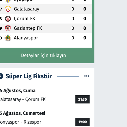
Galatasaray
0
0
7
Çorum FK
0
0
8
Gaziantep FK
0
0
9
Alanyaspor
0
0
0
Detaylar için tıklayın
Süper Lig Fikstür
4 Ağustos, Cuma
alatasaray - Çorum FK
21:30
5 Ağustos, Cumartesi
onyaspor - Rizespor
19:00