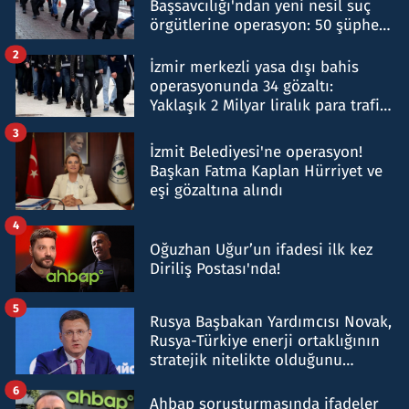
Başsavcılığı'ndan yeni nesil suç
örgütlerine operasyon: 50 şüpheli
hakkında gözaltı kararı
2
İzmir merkezli yasa dışı bahis
operasyonunda 34 gözaltı:
Yaklaşık 2 Milyar liralık para trafiği
tespit edildi
3
İzmit Belediyesi'ne operasyon!
Başkan Fatma Kaplan Hürriyet ve
eşi gözaltına alındı
4
Oğuzhan Uğur’un ifadesi ilk kez
Diriliş Postası'nda!
5
Rusya Başbakan Yardımcısı Novak,
Rusya-Türkiye enerji ortaklığının
stratejik nitelikte olduğunu
belirtti
6
Ahbap soruşturmasında ifadeler