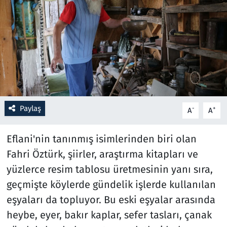
Resmi İlanlar
Rüya Tabirleri
Sağlık
Savunma Sanayi
Paylaş
-
+
A
A
Seçim 2023
Eflani'nin tanınmış isimlerinden biri olan
Spor
Fahri Öztürk, şiirler, araştırma kitapları ve
yüzlerce resim tablosu üretmesinin yanı sıra,
Teknoloji ve Bilim
geçmişte köylerde gündelik işlerde kullanılan
eşyaları da topluyor. Bu eski eşyalar arasında
Televizyon
heybe, eyer, bakır kaplar, sefer tasları, çanak