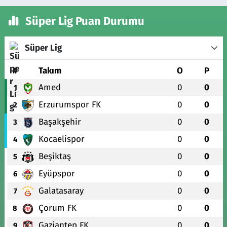
Süper Lig Puan Durumu
Süper Lig
#
Takım
O
P
Amed
0
0
1
Erzurumspor FK
0
0
2
Başakşehir
0
0
3
Kocaelispor
0
0
4
Beşiktaş
0
0
5
Eyüpspor
0
0
6
Galatasaray
0
0
7
Çorum FK
0
0
8
Gaziantep FK
0
0
9