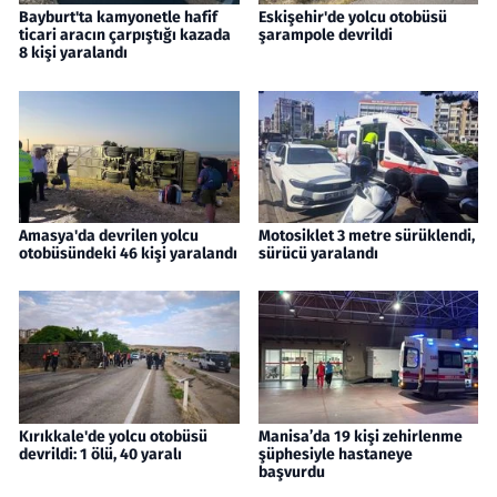
Bayburt'ta kamyonetle hafif
Eskişehir'de yolcu otobüsü
ticari aracın çarpıştığı kazada
şarampole devrildi
8 kişi yaralandı
Amasya'da devrilen yolcu
Motosiklet 3 metre sürüklendi,
otobüsündeki 46 kişi yaralandı
sürücü yaralandı
Kırıkkale'de yolcu otobüsü
Manisa’da 19 kişi zehirlenme
devrildi: 1 ölü, 40 yaralı
şüphesiyle hastaneye
başvurdu