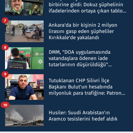
birbirine girdi: Dokuz şüphelinin
ifadelerinden ortaya çıkan tablo
şok etti
7
Ankara'da bir kişinin 2 milyon
lirasını gasp eden şüpheliler
Kırıkkale'de yakalandı
8
DMM, "DOA uygulamasında
vatandaşlara ödenen iade
tutarlarının düşürüldüğü"
iddiasını yalanladı
9
Tutuklanan CHP Silivri İlçe
Başkanı Bulut'un hesabında
milyonluk para trafiğine: Patron
talimat verdi, ben gönderdim
10
Husiler: Suudi Arabistan'ın
Aramco tesislerini hedef aldık