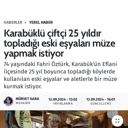
Gündem
HABERLER
YEREL HABER
Haber
Karabüklü çiftçi 25 yıldır
Kültür Sanat
topladığı eski eşyaları müze
yapmak istiyor
Kurumsal Haberler
74 yaşındaki Fahri Öztürk, Karabük'ün Eflani
Lezzet Durağı
ilçesinde 25 yıl boyunca topladığı köylerde
kullanılan eski eşyalar ve aletlerle bir müze
Memur ve Kamu
kurmak istiyor.
Otomobil
MÜRVET KARA
12.09.2024 - 13:02
12.09.2024 - 16:01
MUHABIR
YAYINLANMA
GÜNCELLEME
Oyun
Ramazan