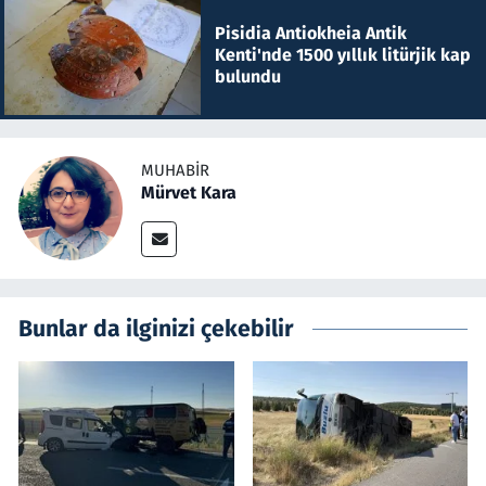
Pisidia Antiokheia Antik
Kenti'nde 1500 yıllık litürjik kap
bulundu
MUHABIR
Mürvet Kara
Bunlar da ilginizi çekebilir