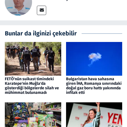
Bunlar da ilginizi çekebilir
FETÖ'nün suikast timindeki
Bulgaristan hava sahasına
Karatepe'nin Muğla'da
giren İHA, Romanya sınırındaki
gösterdiği bölgelerde silah ve
doğal gaz boru hattı yakınında
mühimmat bulunamadı
infilak etti