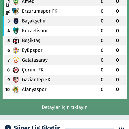
Amed
0
0
1
Erzurumspor FK
0
0
2
Başakşehir
0
0
3
Kocaelispor
0
0
4
Beşiktaş
0
0
5
Eyüpspor
0
0
6
Galatasaray
0
0
7
Çorum FK
0
0
8
Gaziantep FK
0
0
9
Alanyaspor
0
0
10
Detaylar için tıklayın
Süper Lig Fikstür