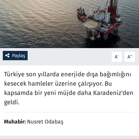
Resmi İlanlar
Rüya Tabirleri
Sağlık
Paylaş
-
+
A
A
Savunma Sanayi
Türkiye son yıllarda enerjide dışa bağımlığını
Seçim 2023
kesecek hamleler üzerine çalışıyor. Bu
kapsamda bir yeni müjde daha Karadeniz'den
Spor
geldi.
Teknoloji ve Bilim
Muhabir:
Nusret Odabaş
Televizyon