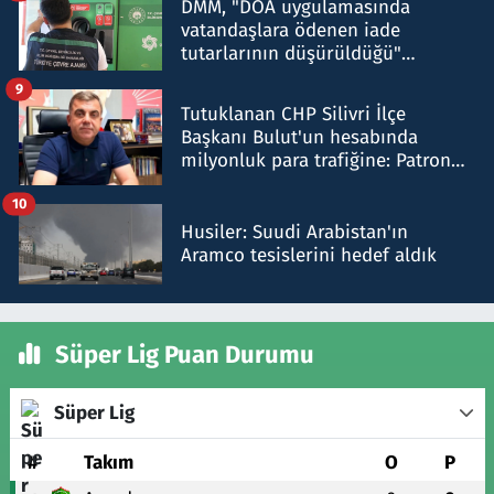
DMM, "DOA uygulamasında
vatandaşlara ödenen iade
tutarlarının düşürüldüğü"
iddiasını yalanladı
9
Tutuklanan CHP Silivri İlçe
Başkanı Bulut'un hesabında
milyonluk para trafiğine: Patron
talimat verdi, ben gönderdim
10
Husiler: Suudi Arabistan'ın
Aramco tesislerini hedef aldık
Süper Lig Puan Durumu
Süper Lig
#
Takım
O
P