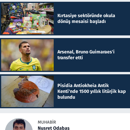
Kırtasiye sektöründe okula
dönüş mesaisi başladı
Arsenal, Bruno Guimaraes'i
transfer etti
Pisidia Antiokheia Antik
Kenti'nde 1500 yıllık litürjik kap
bulundu
MUHABIR
Nusret Odabaş