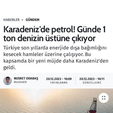
Gündem
HABERLER
GÜNDEM
Haber
Karadeniz'de petrol! Günde 1
Kültür Sanat
ton denizin üstüne çıkıyor
Türkiye son yıllarda enerjide dışa bağımlığını
Kurumsal Haberler
kesecek hamleler üzerine çalışıyor. Bu
kapsamda bir yeni müjde daha Karadeniz'den
Lezzet Durağı
geldi.
Memur ve Kamu
NUSRET ODABAŞ
20.12.2023 - 10:09
20.12.2023 - 10:11
MUHABIR
YAYINLANMA
GÜNCELLEME
Otomobil
Oyun
Ramazan