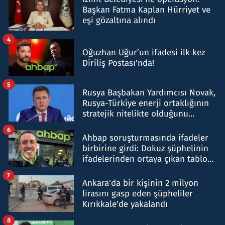
Başkan Fatma Kaplan Hürriyet ve
eşi gözaltına alındı
4
Oğuzhan Uğur’un ifadesi ilk kez
Diriliş Postası'nda!
5
Rusya Başbakan Yardımcısı Novak,
Rusya-Türkiye enerji ortaklığının
stratejik nitelikte olduğunu
belirtti
6
Ahbap soruşturmasında ifadeler
birbirine girdi: Dokuz şüphelinin
ifadelerinden ortaya çıkan tablo
şok etti
7
Ankara'da bir kişinin 2 milyon
lirasını gasp eden şüpheliler
Kırıkkale'de yakalandı
8