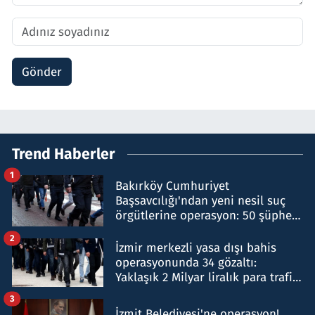
Gönder
Trend Haberler
1
Bakırköy Cumhuriyet
Başsavcılığı'ndan yeni nesil suç
örgütlerine operasyon: 50 şüpheli
hakkında gözaltı kararı
2
İzmir merkezli yasa dışı bahis
operasyonunda 34 gözaltı:
Yaklaşık 2 Milyar liralık para trafiği
tespit edildi
3
İzmit Belediyesi'ne operasyon!