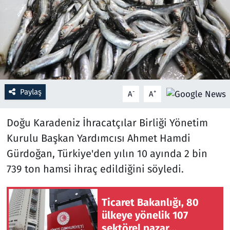
Resmi İlanlar
Rüya Tabirleri
Sağlık
Paylaş
-
+
A
A
Savunma Sanayi
Doğu Karadeniz İhracatçılar Birliği Yönetim
Seçim 2023
Kurulu Başkan Yardımcısı Ahmet Hamdi
Gürdoğan, Türkiye'den yılın 10 ayında 2 bin
Spor
739 ton hamsi ihraç edildiğini söyledi.
Teknoloji ve Bilim
Ticaret Bakanlığı, 80
Televizyon
ülkeye yönelik 107
sektörel pazar