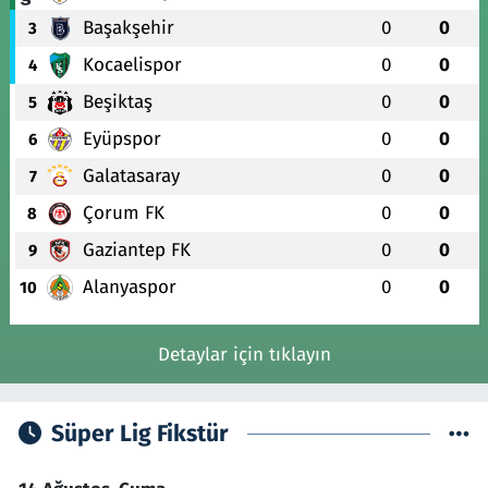
Başakşehir
0
0
3
Kocaelispor
0
0
4
Beşiktaş
0
0
5
Eyüpspor
0
0
6
Galatasaray
0
0
7
Çorum FK
0
0
8
Gaziantep FK
0
0
9
Alanyaspor
0
0
10
Detaylar için tıklayın
Süper Lig Fikstür