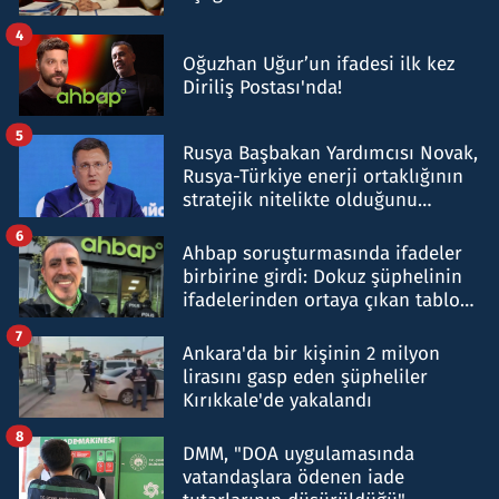
4
Oğuzhan Uğur’un ifadesi ilk kez
Diriliş Postası'nda!
5
Rusya Başbakan Yardımcısı Novak,
Rusya-Türkiye enerji ortaklığının
stratejik nitelikte olduğunu
belirtti
6
Ahbap soruşturmasında ifadeler
birbirine girdi: Dokuz şüphelinin
ifadelerinden ortaya çıkan tablo
şok etti
7
Ankara'da bir kişinin 2 milyon
lirasını gasp eden şüpheliler
Kırıkkale'de yakalandı
8
DMM, "DOA uygulamasında
vatandaşlara ödenen iade