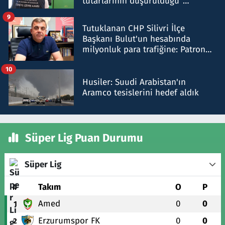
tutarlarının düşürüldüğü"
iddiasını yalanladı
9
Tutuklanan CHP Silivri İlçe
Başkanı Bulut'un hesabında
milyonluk para trafiğine: Patron
talimat verdi, ben gönderdim
10
Husiler: Suudi Arabistan'ın
Aramco tesislerini hedef aldık
Süper Lig Puan Durumu
Süper Lig
#
Takım
O
P
Amed
0
0
1
Erzurumspor FK
0
0
2