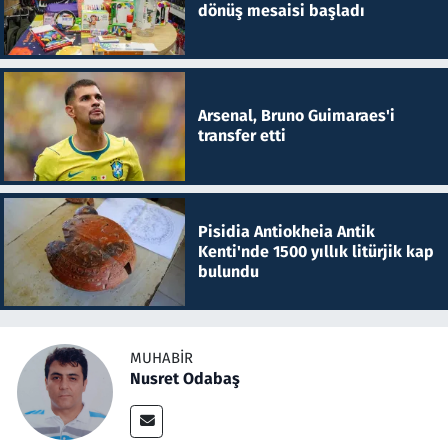
dönüş mesaisi başladı
Arsenal, Bruno Guimaraes'i
transfer etti
Pisidia Antiokheia Antik
Kenti'nde 1500 yıllık litürjik kap
bulundu
MUHABIR
Nusret Odabaş