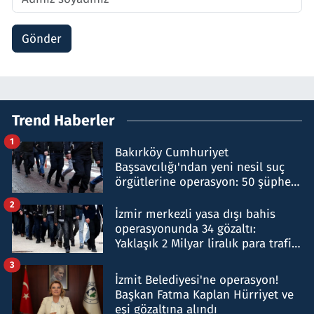
Gönder
Trend Haberler
1
Bakırköy Cumhuriyet
Başsavcılığı'ndan yeni nesil suç
örgütlerine operasyon: 50 şüpheli
hakkında gözaltı kararı
2
İzmir merkezli yasa dışı bahis
operasyonunda 34 gözaltı:
Yaklaşık 2 Milyar liralık para trafiği
tespit edildi
3
İzmit Belediyesi'ne operasyon!
Başkan Fatma Kaplan Hürriyet ve
eşi gözaltına alındı