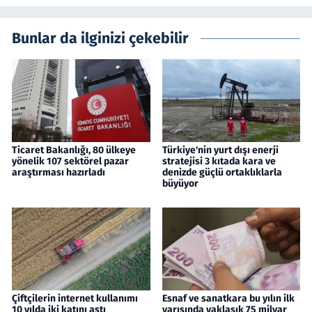
Bunlar da ilginizi çekebilir
Ticaret Bakanlığı, 80 ülkeye
Türkiye'nin yurt dışı enerji
yönelik 107 sektörel pazar
stratejisi 3 kıtada kara ve
araştırması hazırladı
denizde güçlü ortaklıklarla
büyüyor
Çiftçilerin internet kullanımı
Esnaf ve sanatkara bu yılın ilk
10 yılda iki katını aştı
yarısında yaklaşık 75 milyar