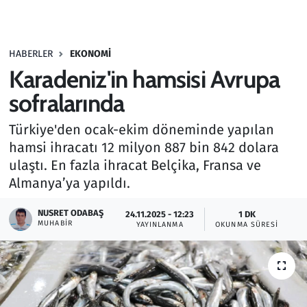
Gündem
HABERLER
EKONOMI
Haber
Karadeniz'in hamsisi Avrupa
Kültür Sanat
sofralarında
Türkiye'den ocak-ekim döneminde yapılan
Kurumsal Haberler
hamsi ihracatı 12 milyon 887 bin 842 dolara
ulaştı. En fazla ihracat Belçika, Fransa ve
Lezzet Durağı
Almanya’ya yapıldı.
Memur ve Kamu
NUSRET ODABAŞ
24.11.2025 - 12:23
1 DK
MUHABIR
YAYINLANMA
OKUNMA SÜRESI
Otomobil
Oyun
Ramazan