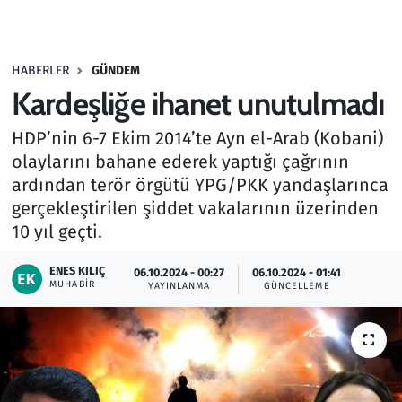
Gündem
HABERLER
GÜNDEM
Haber
Kardeşliğe ihanet unutulmadı
Kültür Sanat
HDP’nin 6-7 Ekim 2014’te Ayn el-Arab (Kobani)
olaylarını bahane ederek yaptığı çağrının
Kurumsal Haberler
ardından terör örgütü YPG/PKK yandaşlarınca
gerçekleştirilen şiddet vakalarının üzerinden
Lezzet Durağı
10 yıl geçti.
Memur ve Kamu
ENES KILIÇ
06.10.2024 - 00:27
06.10.2024 - 01:41
MUHABIR
YAYINLANMA
GÜNCELLEME
Otomobil
Oyun
Ramazan