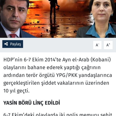
Resmi İlanlar
Rüya Tabirleri
Sağlık
Paylaş
-
+
A
A
Savunma Sanayi
HDP’nin 6-7 Ekim 2014’te Ayn el-Arab (Kobani)
Seçim 2023
olaylarını bahane ederek yaptığı çağrının
ardından terör örgütü YPG/PKK yandaşlarınca
Spor
gerçekleştirilen şiddet vakalarının üzerinden
10 yıl geçti.
Teknoloji ve Bilim
YASİN BÖRÜ LİNÇ EDİLDİ
Televizyon
6-7 Ekim’deki olaylarda iki polis memuru şehit