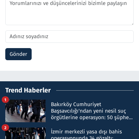
Gönder
Trend Haberler
1
Bakırköy Cumhuriyet
Başsavcılığı'ndan yeni nesil suç
örgütlerine operasyon: 50 şüpheli
hakkında gözaltı kararı
2
İzmir merkezli yasa dışı bahis
operasyonunda 34 gözaltı: