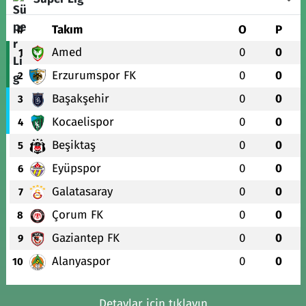
#
Takım
O
P
Amed
0
0
1
Erzurumspor FK
0
0
2
Başakşehir
0
0
3
Kocaelispor
0
0
4
Beşiktaş
0
0
5
Eyüpspor
0
0
6
Galatasaray
0
0
7
Çorum FK
0
0
8
Gaziantep FK
0
0
9
Alanyaspor
0
0
10
Detaylar için tıklayın