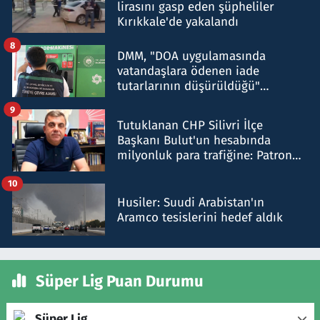
lirasını gasp eden şüpheliler
Kırıkkale'de yakalandı
8
DMM, "DOA uygulamasında
vatandaşlara ödenen iade
tutarlarının düşürüldüğü"
iddiasını yalanladı
9
Tutuklanan CHP Silivri İlçe
Başkanı Bulut'un hesabında
milyonluk para trafiğine: Patron
talimat verdi, ben gönderdim
10
Husiler: Suudi Arabistan'ın
Aramco tesislerini hedef aldık
Süper Lig Puan Durumu
Süper Lig