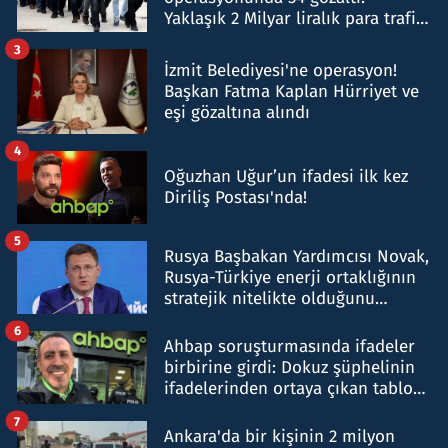
Yaklaşık 2 Milyar liralık para trafiği
tespit edildi
3
İzmit Belediyesi'ne operasyon!
Başkan Fatma Kaplan Hürriyet ve
eşi gözaltına alındı
4
Oğuzhan Uğur’un ifadesi ilk kez
Diriliş Postası'nda!
5
Rusya Başbakan Yardımcısı Novak,
Rusya-Türkiye enerji ortaklığının
stratejik nitelikte olduğunu
belirtti
6
Ahbap soruşturmasında ifadeler
birbirine girdi: Dokuz şüphelinin
ifadelerinden ortaya çıkan tablo
şok etti
7
Ankara'da bir kişinin 2 milyon