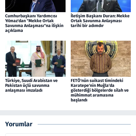
Cumhurbaşkanı Yardımcısı
İletişim Başkanı Duran: Mekke
Yılmaz'dan "Mekke Ortak
Ortak Savunma Anlaşması
Savunma Anlaşması"na ilişkin
tarihi bir adımdır
açıklama
Türkiye, Suudi Arabistan ve
FETÖ'nün suikast timindeki
Pakistan üçlü savunma
Karatepe'nin Muğla'da
anlaşması imzaladı
gösterdiği bölgelerde silah ve
mühimmat aramasına
başlandı
Yorumlar