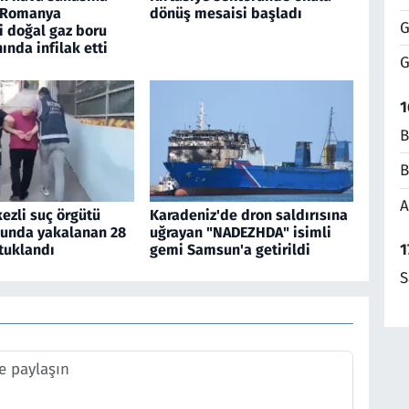
, Romanya
dönüş mesaisi başladı
G
i doğal gaz boru
nında infilak etti
G
1
B
B
A
ezli suç örgütü
Karadeniz'de dron saldırısına
unda yakalanan 28
uğrayan "NADEZHDA" isimli
1
tuklandı
gemi Samsun'a getirildi
S