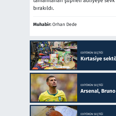
tamamlanan şüpheli adliyeye sevk ed
bırakıldı.
Muhabir:
Orhan Dede
EDITÖRÜN SEÇTIĞI
Kırtasiye sekt
EDITÖRÜN SEÇTIĞI
Arsenal, Bruno 
EDITÖRÜN SEÇTIĞI