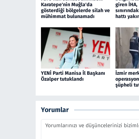
Karatepe'nin Muğla'da
giren İHA
gösterdiği bölgelerde silah ve
sınırındak
mühimmat bulunamadı
hattı yakı
YENİ Parti Manisa İl Başkanı
İzmir merk
Özalper tutuklandı
operasyon
şüpheli tu
Yorumlar