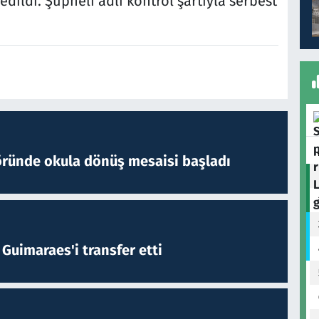
ildi. Şüpheli adli kontrol şartıyla serbest
öründe okula dönüş mesaisi başladı
Guimaraes'i transfer etti