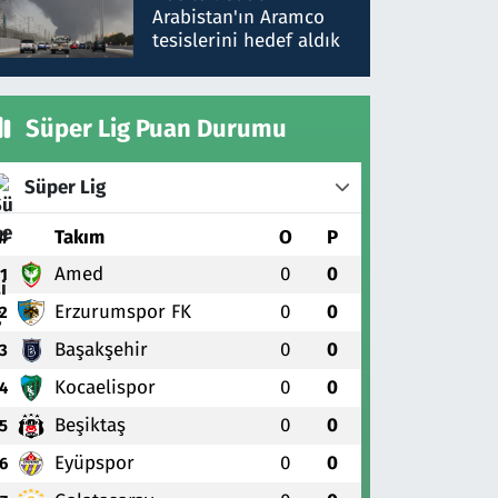
gönderdim
Arabistan'ın Aramco
tesislerini hedef aldık
Süper Lig Puan Durumu
Süper Lig
#
Takım
O
P
Amed
0
0
1
Erzurumspor FK
0
0
2
Başakşehir
0
0
3
Kocaelispor
0
0
4
Beşiktaş
0
0
5
Eyüpspor
0
0
6