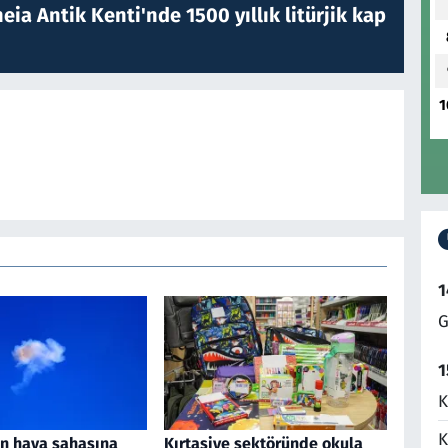
eia Antik Kenti'nde 1500 yıllık litürjik kap
1
1
G
1
K
K
an hava sahasına
Kırtasiye sektöründe okula