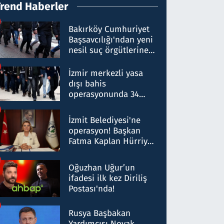
Trend Haberler
Bakırköy Cumhuriyet
Başsavcılığı'ndan yeni
nesil suç örgütlerine
operasyon: 50 şüpheli
hakkında gözaltı kararı
İzmir merkezli yasa
dışı bahis
operasyonunda 34
gözaltı: Yaklaşık 2
Milyar liralık para
İzmit Belediyesi'ne
trafiği tespit edildi
operasyon! Başkan
Fatma Kaplan Hürriyet
ve eşi gözaltına alındı
Oğuzhan Uğur’un
ifadesi ilk kez Diriliş
Postası'nda!
Rusya Başbakan
Yardımcısı Novak,