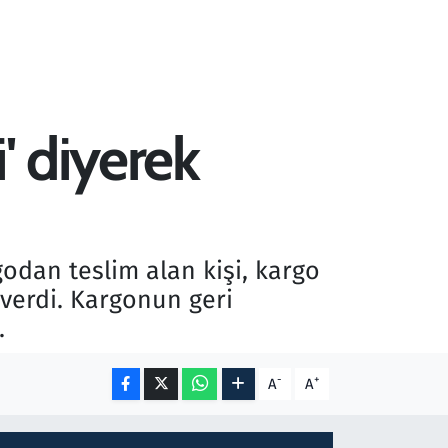
' diyerek
odan teslim alan kişi, kargo
 verdi. Kargonun geri
.
-
+
A
A