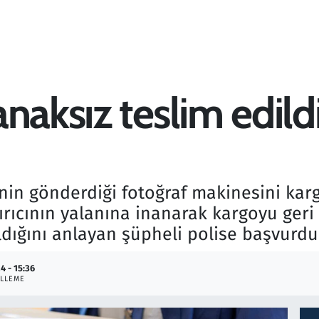
naksız teslim edildi
nin gönderdiği fotoğraf makinesini karg
dırıcının yalanına inanarak kargoyu geri
dığını anlayan şüpheli polise başvurdu
4 - 15:36
LLEME