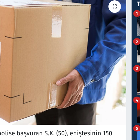
1
2
3
4
5
olise başvuran S.K. (50), eniştesinin 150