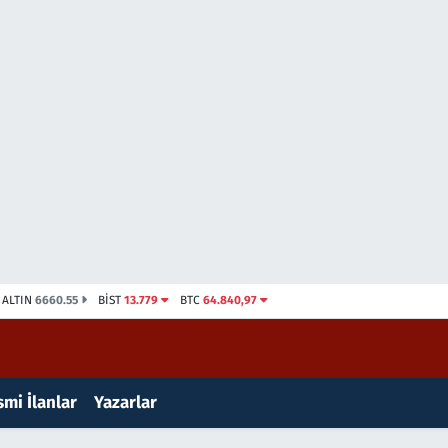
ALTIN
6660.55
BİST
13.779
BTC
64.840,97
mi İlanlar
Yazarlar