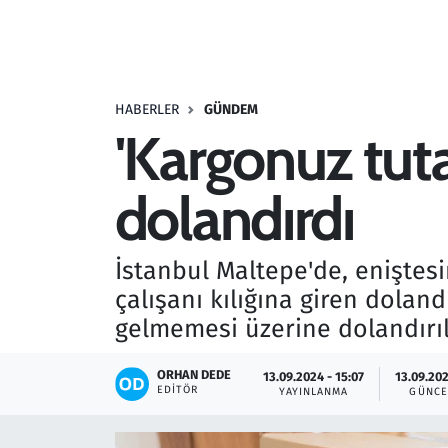
Resmi İlanlar
Rüya Tabirleri
HABERLER
GÜNDEM
'Kargonuz tuta
Sağlık
dolandırdı
Savunma Sanayi
Seçim 2023
İstanbul Maltepe'de, eniştesi
çalışanı kılığına giren dolan
Spor
gelmemesi üzerine dolandırıl
Teknoloji ve Bilim
ORHAN DEDE
13.09.2024 - 15:07
13.09.202
EDITÖR
YAYINLANMA
GÜNCE
Televizyon