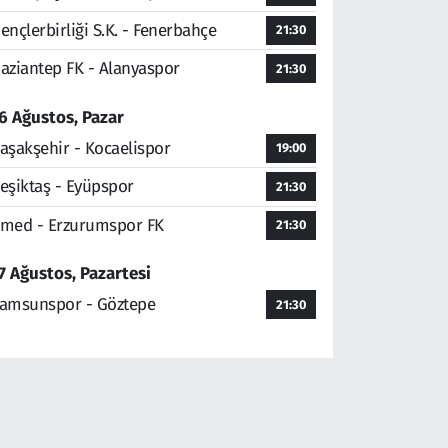
ençlerbirliği S.K. - Fenerbahçe
21:30
aziantep FK - Alanyaspor
21:30
6 Ağustos, Pazar
aşakşehir - Kocaelispor
19:00
eşiktaş - Eyüpspor
21:30
med - Erzurumspor FK
21:30
7 Ağustos, Pazartesi
amsunspor - Göztepe
21:30