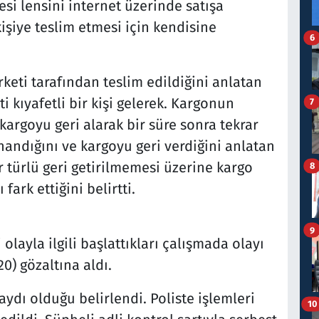
esi lensini internet üzerinde satışa
kişiye teslim etmesi için kendisine
6
rketi tarafından teslim edildiğini anlatan
ti kıyafetli bir kişi gelerek. Kargonun
7
 kargoyu geri alarak bir süre sonra tekrar
inandığını ve kargoyu geri verdiğini anlatan
r türlü geri getirilmemesi üzerine kargo
8
fark ettiğini belirtti.
9
 olayla ilgili başlattıkları çalışmada olayı
20) gözaltına aldı.
ydı olduğu belirlendi. Poliste işlemleri
10