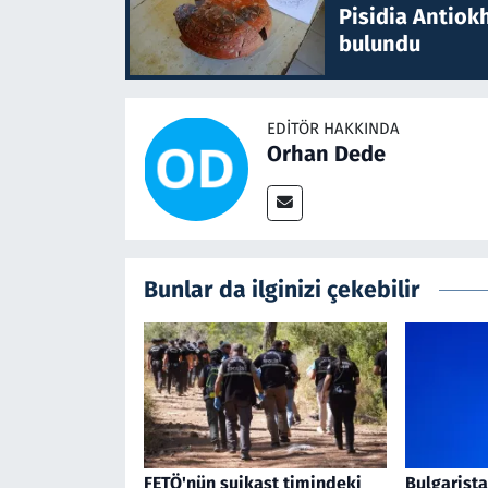
Pisidia Antiokh
bulundu
EDITÖR HAKKINDA
Orhan Dede
Bunlar da ilginizi çekebilir
FETÖ'nün suikast timindeki
Bulgarist