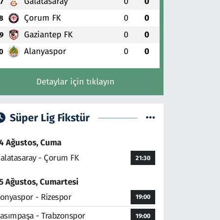
Galatasaray
0
0
7
Çorum FK
0
0
8
Gaziantep FK
0
0
9
Alanyaspor
0
0
0
Detaylar için tıklayın
Süper Lig Fikstür
4 Ağustos, Cuma
alatasaray - Çorum FK
21:30
5 Ağustos, Cumartesi
onyaspor - Rizespor
19:00
asımpaşa - Trabzonspor
19:00