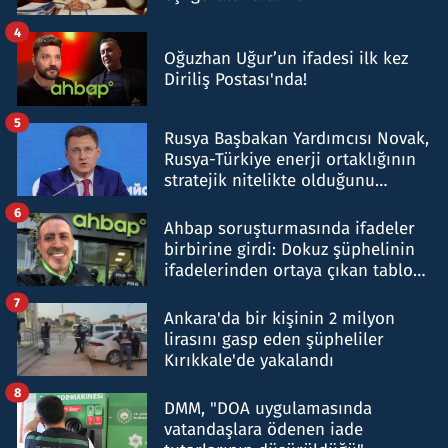
4
Oğuzhan Uğur’un ifadesi ilk kez
Diriliş Postası'nda!
5
Rusya Başbakan Yardımcısı Novak,
Rusya-Türkiye enerji ortaklığının
stratejik nitelikte olduğunu
belirtti
6
Ahbap soruşturmasında ifadeler
birbirine girdi: Dokuz şüphelinin
ifadelerinden ortaya çıkan tablo
şok etti
7
Ankara'da bir kişinin 2 milyon
lirasını gasp eden şüpheliler
Kırıkkale'de yakalandı
8
DMM, "DOA uygulamasında
vatandaşlara ödenen iade