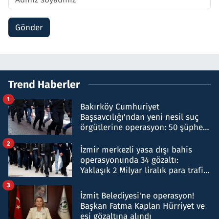
Gönder
Trend Haberler
1
Bakırköy Cumhuriyet
Başsavcılığı'ndan yeni nesil suç
örgütlerine operasyon: 50 şüpheli
hakkında gözaltı kararı
2
İzmir merkezli yasa dışı bahis
operasyonunda 34 gözaltı:
Yaklaşık 2 Milyar liralık para trafiği
tespit edildi
3
İzmit Belediyesi'ne operasyon!
Başkan Fatma Kaplan Hürriyet ve
eşi gözaltına alındı