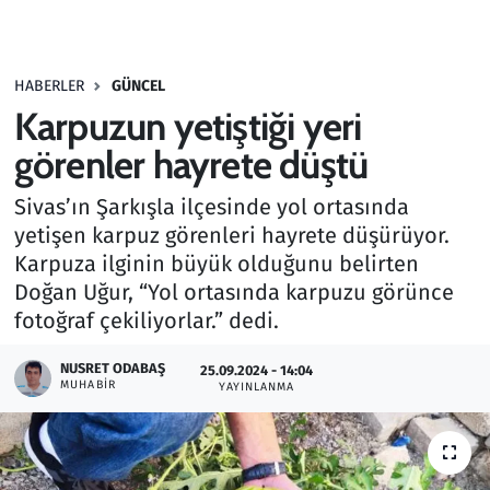
Gündem
HABERLER
GÜNCEL
Haber
Karpuzun yetiştiği yeri
Kültür Sanat
görenler hayrete düştü
Sivas’ın Şarkışla ilçesinde yol ortasında
Kurumsal Haberler
yetişen karpuz görenleri hayrete düşürüyor.
Karpuza ilginin büyük olduğunu belirten
Lezzet Durağı
Doğan Uğur, “Yol ortasında karpuzu görünce
Memur ve Kamu
fotoğraf çekiliyorlar.” dedi.
NUSRET ODABAŞ
Otomobil
25.09.2024 - 14:04
MUHABIR
YAYINLANMA
Oyun
Ramazan