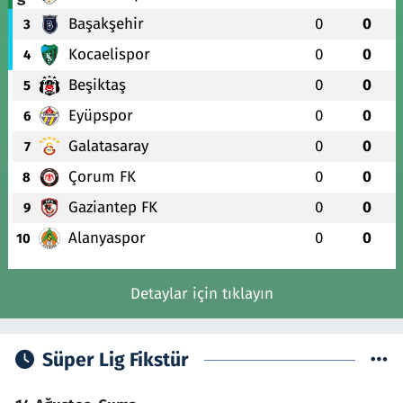
Başakşehir
0
0
3
Kocaelispor
0
0
4
Beşiktaş
0
0
5
Eyüpspor
0
0
6
Galatasaray
0
0
7
Çorum FK
0
0
8
Gaziantep FK
0
0
9
Alanyaspor
0
0
10
Detaylar için tıklayın
Süper Lig Fikstür