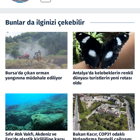
Bunlar da ilginizi çekebilir
Bursa'da çıkan orman
Antalya'da kelebeklerin renkli
yangınına müdahale ediliyor
dünyası turistlerin yeni rotası
oldu
Sıfır Atık Vakfı, Akdeniz ve
Bakan Kacır, COP31 odaklı
Ege'de plastik kirliliğine karşı
Hızlandırma Desteği çağrısını