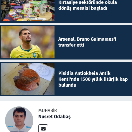
Kırtasiye sektöründe okula
dönüş mesaisi başladı
Arsenal, Bruno Guimaraes'i
transfer etti
Pisidia Antiokheia Antik
Kenti'nde 1500 yıllık litürjik kap
bulundu
MUHABIR
Nusret Odabaş