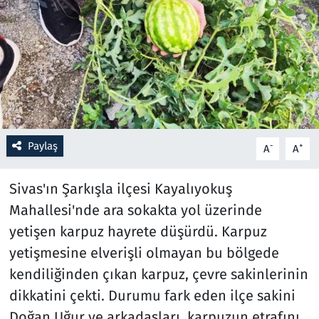
Resmi İlanlar
Rüya Tabirleri
Sağlık
Savunma Sanayi
Paylaş
-
+
A
A
Seçim 2023
Sivas'ın Şarkışla ilçesi Kayalıyokuş
Mahallesi'nde ara sokakta yol üzerinde
Spor
yetişen karpuz hayrete düşürdü. Karpuz
Teknoloji ve Bilim
yetişmesine elverişli olmayan bu bölgede
kendiliğinden çıkan karpuz, çevre sakinlerinin
Televizyon
dikkatini çekti. Durumu fark eden ilçe sakini
Doğan Uğur ve arkadaşları, karpuzun etrafını