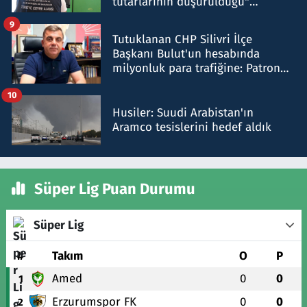
tutarlarının düşürüldüğü"
iddiasını yalanladı
9
Tutuklanan CHP Silivri İlçe
Başkanı Bulut'un hesabında
milyonluk para trafiğine: Patron
talimat verdi, ben gönderdim
10
Husiler: Suudi Arabistan'ın
Aramco tesislerini hedef aldık
Süper Lig Puan Durumu
Süper Lig
#
Takım
O
P
Amed
0
0
1
Erzurumspor FK
0
0
2