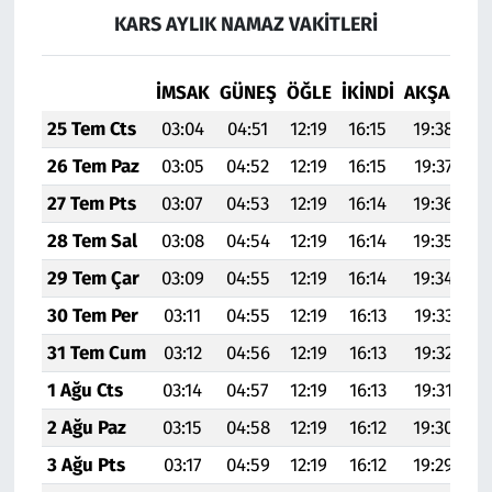
KARS AYLIK NAMAZ VAKITLERI
İMSAK
GÜNEŞ
ÖĞLE
İKINDI
AKŞAM
YA
25 Tem Cts
03:04
04:51
12:19
16:15
19:38
2
26 Tem Paz
03:05
04:52
12:19
16:15
19:37
2
27 Tem Pts
03:07
04:53
12:19
16:14
19:36
2
28 Tem Sal
03:08
04:54
12:19
16:14
19:35
2
29 Tem Çar
03:09
04:55
12:19
16:14
19:34
2
30 Tem Per
03:11
04:55
12:19
16:13
19:33
2
31 Tem Cum
03:12
04:56
12:19
16:13
19:32
2
1 Ağu Cts
03:14
04:57
12:19
16:13
19:31
2
2 Ağu Paz
03:15
04:58
12:19
16:12
19:30
2
3 Ağu Pts
03:17
04:59
12:19
16:12
19:29
2