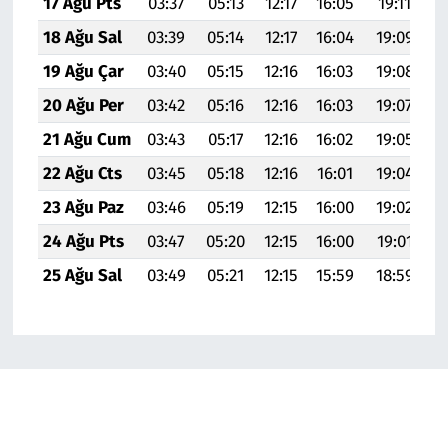
17 Ağu Pts
03:37
05:13
12:17
16:05
19:11
20
18 Ağu Sal
03:39
05:14
12:17
16:04
19:09
20
19 Ağu Çar
03:40
05:15
12:16
16:03
19:08
20
20 Ağu Per
03:42
05:16
12:16
16:03
19:07
20
21 Ağu Cum
03:43
05:17
12:16
16:02
19:05
2
22 Ağu Cts
03:45
05:18
12:16
16:01
19:04
2
23 Ağu Paz
03:46
05:19
12:15
16:00
19:02
20
24 Ağu Pts
03:47
05:20
12:15
16:00
19:01
2
25 Ağu Sal
03:49
05:21
12:15
15:59
18:59
20