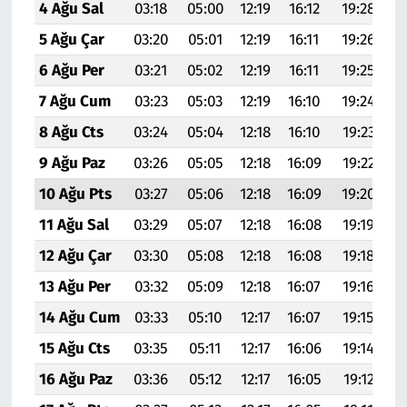
4 Ağu Sal
03:18
05:00
12:19
16:12
19:28
2
5 Ağu Çar
03:20
05:01
12:19
16:11
19:26
2
6 Ağu Per
03:21
05:02
12:19
16:11
19:25
20
7 Ağu Cum
03:23
05:03
12:19
16:10
19:24
20
8 Ağu Cts
03:24
05:04
12:18
16:10
19:23
20
9 Ağu Paz
03:26
05:05
12:18
16:09
19:22
20
10 Ağu Pts
03:27
05:06
12:18
16:09
19:20
20
11 Ağu Sal
03:29
05:07
12:18
16:08
19:19
20
12 Ağu Çar
03:30
05:08
12:18
16:08
19:18
20
13 Ağu Per
03:32
05:09
12:18
16:07
19:16
20
14 Ağu Cum
03:33
05:10
12:17
16:07
19:15
20
15 Ağu Cts
03:35
05:11
12:17
16:06
19:14
20
16 Ağu Paz
03:36
05:12
12:17
16:05
19:12
20