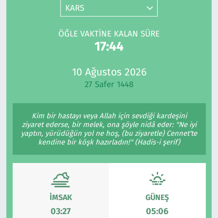
KARS
Gündem
ÖĞLE VAKTINE KALAN SÜRE
Haber
17:44
Kültür Sanat
10 Ağustos 2026
27 Safer 1448
Kurumsal Haberler
Kim bir hastayı veya Allah için sevdiği kardeşini
Lezzet Durağı
ziyaret ederse, bir melek, ona şöyle nidâ eder: "Ne iyi
yaptın, yürüdüğün yol ne hoş, (bu ziyaretle) Cennet'te
Memur ve Kamu
kendine bir köşk hazırladın!" (Hadis-i şerif)
Otomobil
Oyun
İMSAK
GÜNEŞ
03:27
05:06
Ramazan