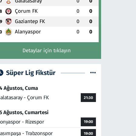
Galatasaray
0
0
7
Çorum FK
0
0
8
Gaziantep FK
0
0
9
Alanyaspor
0
0
0
Detaylar için tıklayın
Süper Lig Fikstür
4 Ağustos, Cuma
alatasaray - Çorum FK
21:30
5 Ağustos, Cumartesi
onyaspor - Rizespor
19:00
asımpaşa - Trabzonspor
19:00