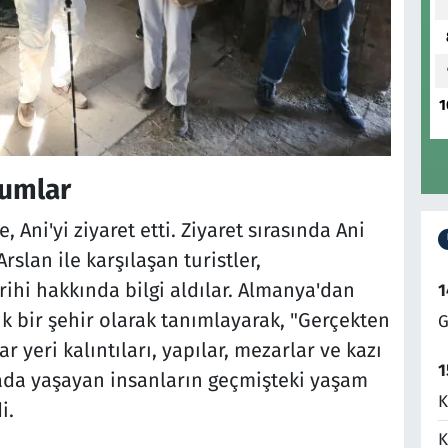
1
rumlar
, Ani'yi ziyaret etti. Ziyaret sırasında Ani
lan ile karşılaşan turistler,
rihi hakkında bilgi aldılar. Almanya'dan
1
k bir şehir olarak tanımlayarak, "Gerçekten
G
r yeri kalıntıları, yapılar, mezarlar ve kazı
1
urada yaşayan insanların geçmişteki yaşam
K
i.
K