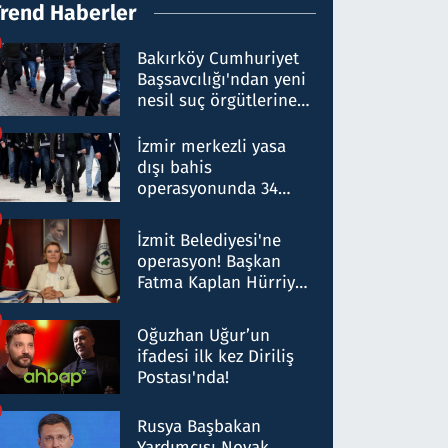
Trend Haberler
Bakırköy Cumhuriyet
Başsavcılığı'ndan yeni
nesil suç örgütlerine
operasyon: 50 şüpheli
hakkında gözaltı kararı
İzmir merkezli yasa
dışı bahis
operasyonunda 34
gözaltı: Yaklaşık 2
Milyar liralık para
İzmit Belediyesi'ne
trafiği tespit edildi
operasyon! Başkan
Fatma Kaplan Hürriyet
ve eşi gözaltına alındı
Oğuzhan Uğur’un
ifadesi ilk kez Diriliş
Postası'nda!
Rusya Başbakan
Yardımcısı Novak,