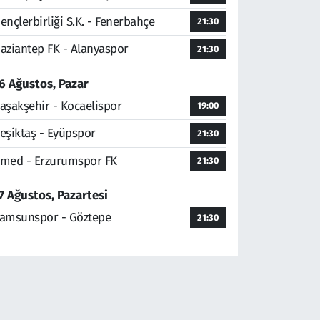
ençlerbirliği S.K. - Fenerbahçe
21:30
aziantep FK - Alanyaspor
21:30
6 Ağustos, Pazar
aşakşehir - Kocaelispor
19:00
eşiktaş - Eyüpspor
21:30
med - Erzurumspor FK
21:30
7 Ağustos, Pazartesi
amsunspor - Göztepe
21:30