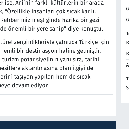
 ise, Ani’nin farklı kültürlerin bir arada
G
, "Özellikle insanları çok sıcak kanlı.
 Rehberimizin eşliğinde harika bir gezi
G
 de önemli bir yere sahip" diye konuştu.
1
ltürel zenginlikleriyle yalnızca Türkiye için
B
nemli bir destinasyon haline gelmiştir.
B
 turizm potansiyelinin yanı sıra, tarihi
A
sillere aktarılmasına olan ilgiyi de
lerini taşıyan yapıları hem de sıcak
1
emeye devam ediyor.
S