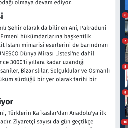
i odağı olmaya devam ediyor.
i
6
ılı Şehir olarak da bilinen Ani, Pakraduni
 Ermeni hükümdarlarına başkentlik
7
 ait İslam mimarisi eserlerini de barındıran
UNESCO Dünya Mirası Listesi'ne dahil
önce 3000'li yıllara kadar uzandığı
8
asaniler, Bizanslılar, Selçuklular ve Osmanlı
küm sürdüğü bir yer olarak tarihi bir
9
iyor
i, Türklerin Kafkaslar'dan Anadolu'ya ilk
adır. Ziyaretçi sayısı da gün geçtikçe
10