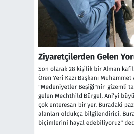
Ziyaretçilerden Gelen Yo
Son olarak 28 kişilik bir Alman kafile
Ören Yeri Kazı Başkanı Muhammet Ars
"Medeniyetler Beşiği"nin gizemli ta
gelen Mechthild Bürgel, Ani’yi büyü
çok enteresan bir yer. Buradaki paza
alanları oldukça bilgilendirici. B
biçimlerini hayal edebiliyoruz" ded