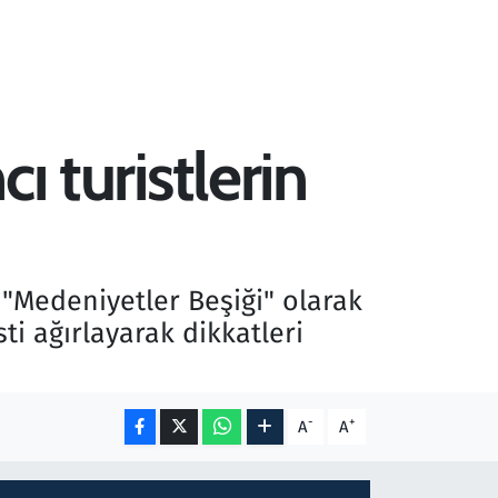
cı turistlerin
 "Medeniyetler Beşiği" olarak
sti ağırlayarak dikkatleri
-
+
A
A