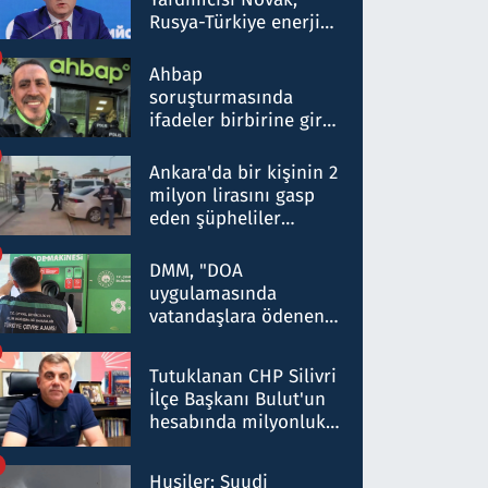
Rusya-Türkiye enerji
ortaklığının stratejik
nitelikte olduğunu
Ahbap
belirtti
soruşturmasında
ifadeler birbirine girdi:
Dokuz şüphelinin
ifadelerinden ortaya
Ankara'da bir kişinin 2
çıkan tablo şok etti
milyon lirasını gasp
eden şüpheliler
Kırıkkale'de yakalandı
DMM, "DOA
uygulamasında
vatandaşlara ödenen
iade tutarlarının
düşürüldüğü" iddiasını
Tutuklanan CHP Silivri
yalanladı
İlçe Başkanı Bulut'un
hesabında milyonluk
para trafiğine: Patron
talimat verdi, ben
Husiler: Suudi