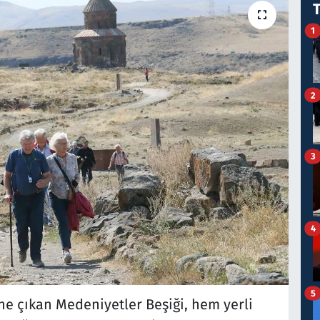
1
2
3
4
5
öne çıkan Medeniyetler Beşiği, hem yerli