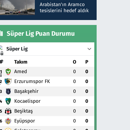
gönderdim
Arabistan'ın Aramco
tesislerini hedef aldık
Süper Lig Puan Durumu
Süper Lig
#
Takım
O
P
Amed
0
0
1
Erzurumspor FK
0
0
2
Başakşehir
0
0
3
Kocaelispor
0
0
4
Beşiktaş
0
0
5
Eyüpspor
0
0
6