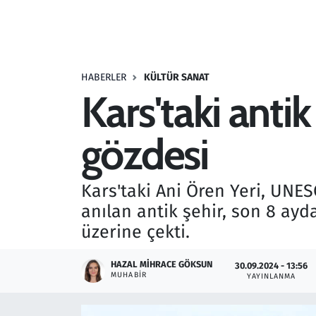
Resmi İlanlar
Rüya Tabirleri
HABERLER
KÜLTÜR SANAT
Kars'taki antik
Sağlık
gözdesi
Savunma Sanayi
Seçim 2023
Kars'taki Ani Ören Yeri, UNES
anılan antik şehir, son 8 ayda
Spor
üzerine çekti.
Teknoloji ve Bilim
HAZAL MIHRACE GÖKSUN
30.09.2024 - 13:56
MUHABIR
YAYINLANMA
Televizyon