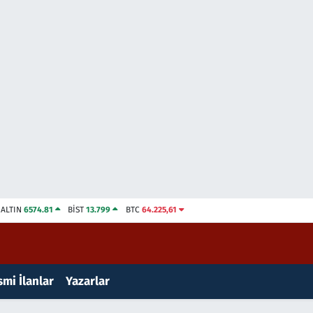
ALTIN
6574.81
BİST
13.799
BTC
64.225,61
mi İlanlar
Yazarlar