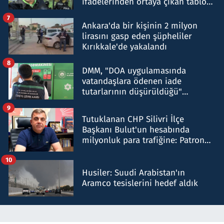
ifadelerinden ortaya çıkan tablo
şok etti
7
Ankara'da bir kişinin 2 milyon
lirasını gasp eden şüpheliler
Kırıkkale'de yakalandı
8
DMM, "DOA uygulamasında
vatandaşlara ödenen iade
tutarlarının düşürüldüğü"
iddiasını yalanladı
9
Tutuklanan CHP Silivri İlçe
Başkanı Bulut'un hesabında
milyonluk para trafiğine: Patron
talimat verdi, ben gönderdim
10
Husiler: Suudi Arabistan'ın
Aramco tesislerini hedef aldık