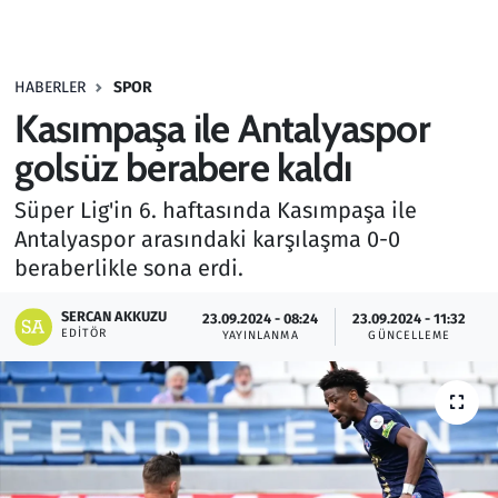
Gündem
HABERLER
SPOR
Haber
Kasımpaşa ile Antalyaspor
Kültür Sanat
golsüz berabere kaldı
Süper Lig'in 6. haftasında Kasımpaşa ile
Kurumsal Haberler
Antalyaspor arasındaki karşılaşma 0-0
beraberlikle sona erdi.
Lezzet Durağı
SERCAN AKKUZU
23.09.2024 - 08:24
23.09.2024 - 11:32
Memur ve Kamu
EDITÖR
YAYINLANMA
GÜNCELLEME
Otomobil
Oyun
Ramazan