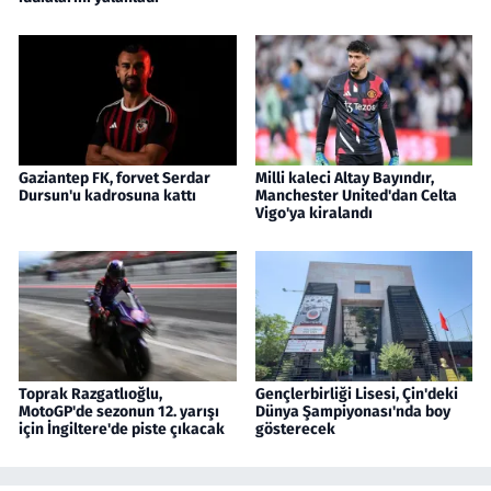
Gaziantep FK, forvet Serdar
Milli kaleci Altay Bayındır,
Dursun'u kadrosuna kattı
Manchester United'dan Celta
Vigo'ya kiralandı
Toprak Razgatlıoğlu,
Gençlerbirliği Lisesi, Çin'deki
MotoGP'de sezonun 12. yarışı
Dünya Şampiyonası'nda boy
için İngiltere'de piste çıkacak
gösterecek