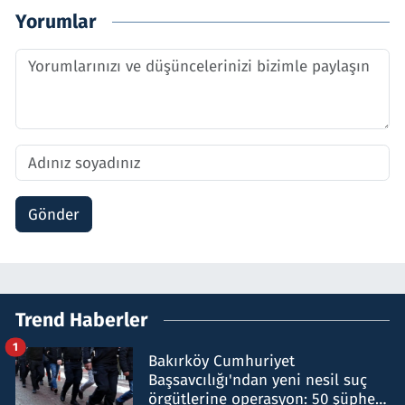
Yorumlar
Gönder
Trend Haberler
1
Bakırköy Cumhuriyet
Başsavcılığı'ndan yeni nesil suç
örgütlerine operasyon: 50 şüpheli