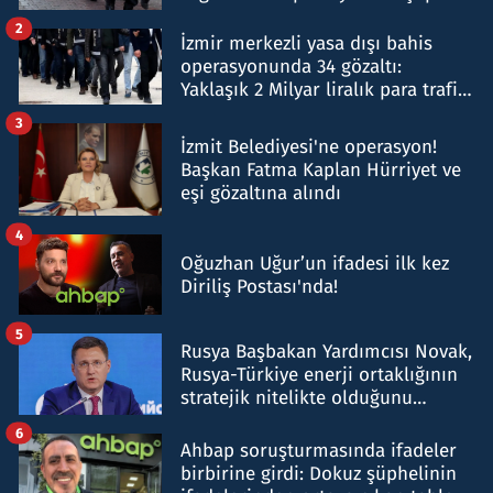
hakkında gözaltı kararı
2
İzmir merkezli yasa dışı bahis
operasyonunda 34 gözaltı:
Yaklaşık 2 Milyar liralık para trafiği
tespit edildi
3
İzmit Belediyesi'ne operasyon!
Başkan Fatma Kaplan Hürriyet ve
eşi gözaltına alındı
4
Oğuzhan Uğur’un ifadesi ilk kez
Diriliş Postası'nda!
5
Rusya Başbakan Yardımcısı Novak,
Rusya-Türkiye enerji ortaklığının
stratejik nitelikte olduğunu
belirtti
6
Ahbap soruşturmasında ifadeler
birbirine girdi: Dokuz şüphelinin