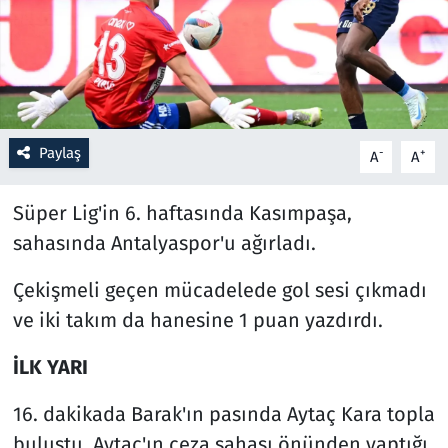
Resmi İlanlar
Rüya Tabirleri
Sağlık
Paylaş
-
+
A
A
Savunma Sanayi
Süper Lig'in 6. haftasında Kasımpaşa,
sahasında Antalyaspor'u ağırladı.
Seçim 2023
Çekişmeli geçen mücadelede gol sesi çıkmadı
Spor
ve iki takım da hanesine 1 puan yazdırdı.
Teknoloji ve Bilim
İLK YARI
Televizyon
16. dakikada Barak'ın pasında Aytaç Kara topla
buluştu. Aytaç'ın ceza sahası önünden yaptığı