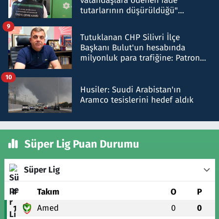
vatandaşlara ödenen iade
tutarlarının düşürüldüğü"
iddiasını yalanladı
9
Tutuklanan CHP Silivri İlçe
Başkanı Bulut'un hesabında
milyonluk para trafiğine: Patron
talimat verdi, ben gönderdim
10
Husiler: Suudi Arabistan'ın
Aramco tesislerini hedef aldık
Süper Lig Puan Durumu
Süper Lig
#
Takım
O
P
Amed
0
0
1