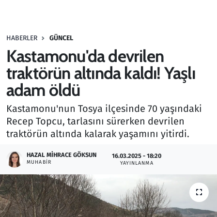
Gündem
HABERLER
GÜNCEL
Haber
Kastamonu'da devrilen
Kültür Sanat
traktörün altında kaldı! Yaşlı
adam öldü
Kurumsal Haberler
Kastamonu'nun Tosya ilçesinde 70 yaşındaki
Lezzet Durağı
Recep Topcu, tarlasını sürerken devrilen
traktörün altında kalarak yaşamını yitirdi.
Memur ve Kamu
HAZAL MIHRACE GÖKSUN
16.03.2025 - 18:20
MUHABIR
YAYINLANMA
Otomobil
Oyun
Ramazan