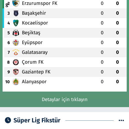
Erzurumspor FK
0
0
2
Başakşehir
0
0
3
Kocaelispor
0
0
4
Beşiktaş
0
0
5
Eyüpspor
0
0
6
Galatasaray
0
0
7
Çorum FK
0
0
8
Gaziantep FK
0
0
9
Alanyaspor
0
0
10
Detaylar için tıklayın
Süper Lig Fikstür