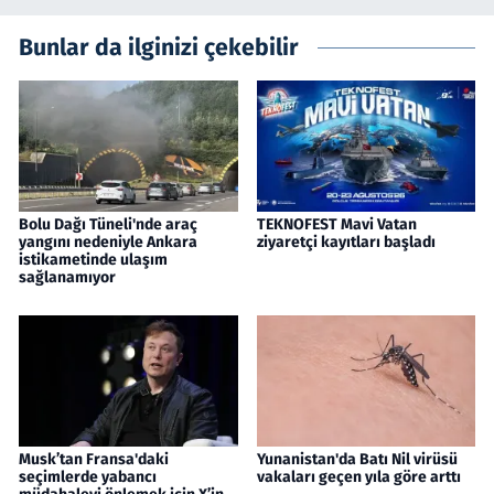
Bunlar da ilginizi çekebilir
Bolu Dağı Tüneli'nde araç
TEKNOFEST Mavi Vatan
yangını nedeniyle Ankara
ziyaretçi kayıtları başladı
istikametinde ulaşım
sağlanamıyor
Musk’tan Fransa'daki
Yunanistan'da Batı Nil virüsü
seçimlerde yabancı
vakaları geçen yıla göre arttı