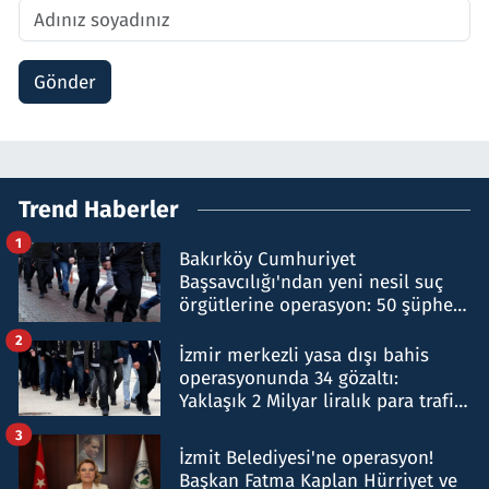
Gönder
Trend Haberler
1
Bakırköy Cumhuriyet
Başsavcılığı'ndan yeni nesil suç
örgütlerine operasyon: 50 şüpheli
hakkında gözaltı kararı
2
İzmir merkezli yasa dışı bahis
operasyonunda 34 gözaltı:
Yaklaşık 2 Milyar liralık para trafiği
tespit edildi
3
İzmit Belediyesi'ne operasyon!
Başkan Fatma Kaplan Hürriyet ve