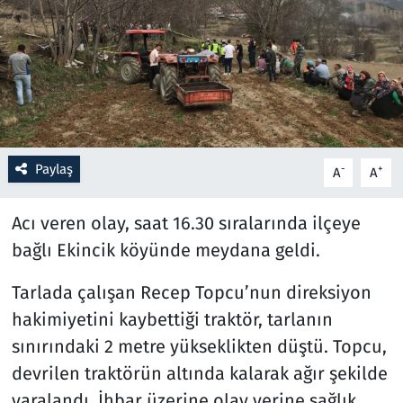
Resmi İlanlar
Rüya Tabirleri
Sağlık
Paylaş
-
+
A
A
Savunma Sanayi
Acı veren olay, saat 16.30 sıralarında ilçeye
Seçim 2023
bağlı Ekincik köyünde meydana geldi.
Spor
Tarlada çalışan Recep Topcu’nun direksiyon
Teknoloji ve Bilim
hakimiyetini kaybettiği traktör, tarlanın
sınırındaki 2 metre yükseklikten düştü. Topcu,
Televizyon
devrilen traktörün altında kalarak ağır şekilde
yaralandı. İhbar üzerine olay yerine sağlık