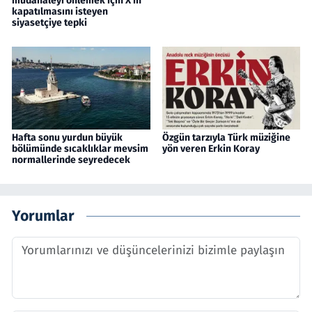
müdahaleyi önlemek için X’in
kapatılmasını isteyen
siyasetçiye tepki
Hafta sonu yurdun büyük
Özgün tarzıyla Türk müziğine
bölümünde sıcaklıklar mevsim
yön veren Erkin Koray
normallerinde seyredecek
Yorumlar