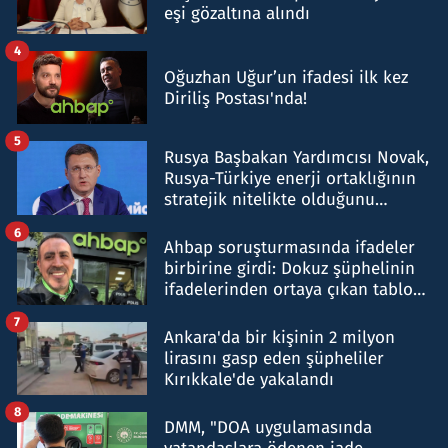
eşi gözaltına alındı
4
Oğuzhan Uğur’un ifadesi ilk kez
Diriliş Postası'nda!
5
Rusya Başbakan Yardımcısı Novak,
Rusya-Türkiye enerji ortaklığının
stratejik nitelikte olduğunu
belirtti
6
Ahbap soruşturmasında ifadeler
birbirine girdi: Dokuz şüphelinin
ifadelerinden ortaya çıkan tablo
şok etti
7
Ankara'da bir kişinin 2 milyon
lirasını gasp eden şüpheliler
Kırıkkale'de yakalandı
8
DMM, "DOA uygulamasında