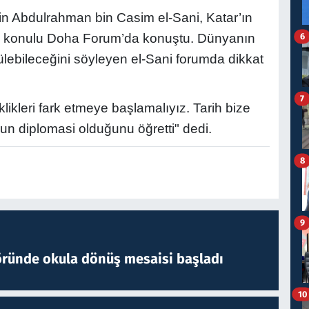
Abdulrahman bin Casim el-Sani, Katar’ın
6
 konulu Doha Forum’da konuştu. Dünyanın
 çzülebileceğini söyleyen el-Sani forumda dikkat
7
likleri fark etmeye başlamalıyız. Tarih bize
un diplomasi olduğunu öğretti" dedi.
8
9
öründe okula dönüş mesaisi başladı
10