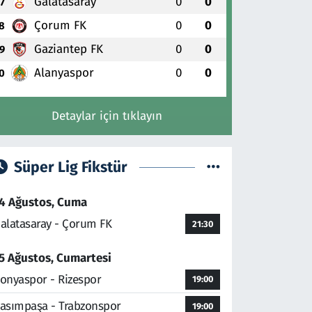
Galatasaray
0
0
7
Çorum FK
0
0
8
Gaziantep FK
0
0
9
Alanyaspor
0
0
0
Detaylar için tıklayın
Süper Lig Fikstür
4 Ağustos, Cuma
alatasaray - Çorum FK
21:30
5 Ağustos, Cumartesi
onyaspor - Rizespor
19:00
asımpaşa - Trabzonspor
19:00