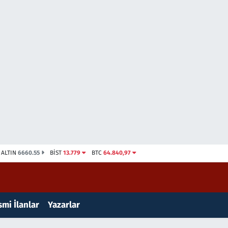
ALTIN
6660.55
BİST
13.779
BTC
64.840,97
mi İlanlar
Yazarlar