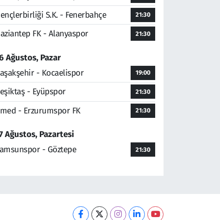
ençlerbirliği S.K. - Fenerbahçe
21:30
aziantep FK - Alanyaspor
21:30
6 Ağustos, Pazar
aşakşehir - Kocaelispor
19:00
eşiktaş - Eyüpspor
21:30
med - Erzurumspor FK
21:30
7 Ağustos, Pazartesi
amsunspor - Göztepe
21:30