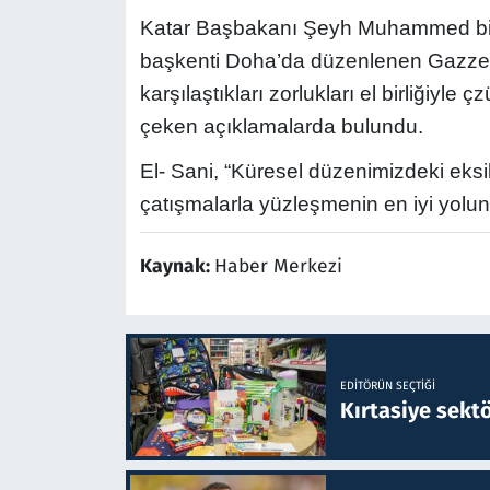
Katar Başbakanı Şeyh Muhammed bin 
başkenti Doha’da düzenlenen Gazze
karşılaştıkları zorlukları el birliğiyle
çeken açıklamalarda bulundu.
El- Sani, “Küresel düzenimizdeki eksik
çatışmalarla yüzleşmenin en iyi yolun
Kaynak:
Haber Merkezi
EDITÖRÜN SEÇTIĞI
Kırtasiye sekt