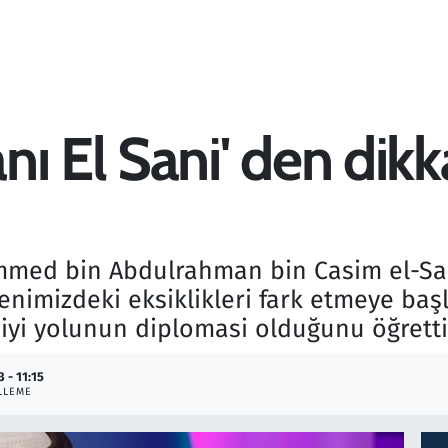
ı El Sani' den dikk
med bin Abdulrahman bin Casim el-San
nimizdeki eksiklikleri fark etmeye başl
iyi yolunun diplomasi olduğunu öğretti
3 - 11:15
LLEME