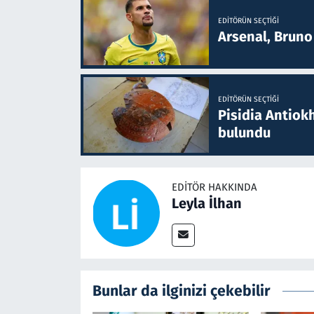
EDITÖRÜN SEÇTIĞI
Arsenal, Bruno 
EDITÖRÜN SEÇTIĞI
Pisidia Antiokh
bulundu
EDITÖR HAKKINDA
Leyla İlhan
Bunlar da ilginizi çekebilir