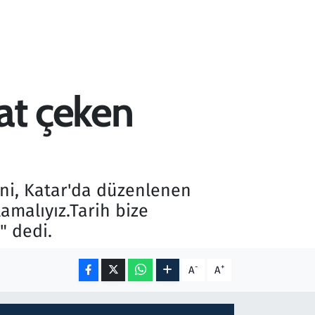
at çeken
i, Katar'da düzenlenen
amalıyız.Tarih bize
" dedi.
-
+
A
A