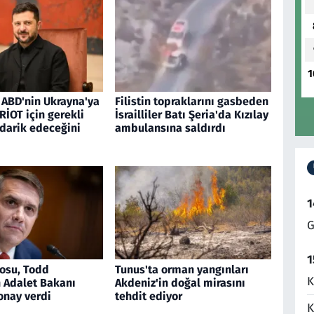
1
 ABD'nin Ukrayna'ya
Filistin topraklarını gasbeden
RİOT için gerekli
İsrailliler Batı Şeria'da Kızılay
edarik edeceğini
ambulansına saldırdı
1
G
1
osu, Todd
Tunus'ta orman yangınları
K
n Adalet Bakanı
Akdeniz'in doğal mirasını
onay verdi
tehdit ediyor
K