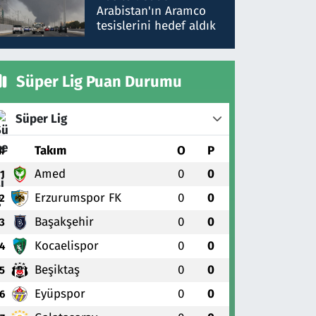
gönderdim
Arabistan'ın Aramco
tesislerini hedef aldık
Süper Lig Puan Durumu
Süper Lig
#
Takım
O
P
Amed
0
0
1
Erzurumspor FK
0
0
2
Başakşehir
0
0
3
Kocaelispor
0
0
4
Beşiktaş
0
0
5
Eyüpspor
0
0
6