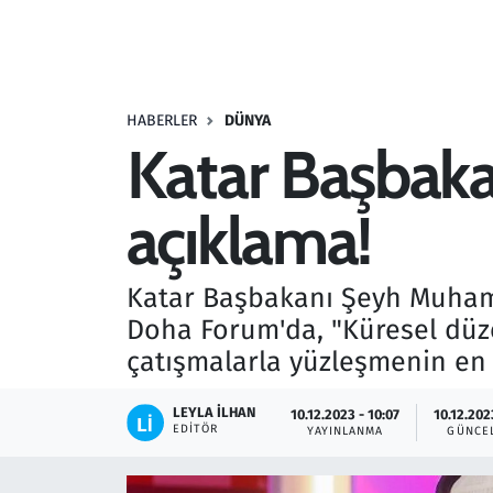
Resmi İlanlar
Rüya Tabirleri
HABERLER
DÜNYA
Katar Başbakan
Sağlık
açıklama!
Savunma Sanayi
Seçim 2023
Katar Başbakanı Şeyh Muham
Doha Forum'da, "Küresel düze
Spor
çatışmalarla yüzleşmenin en 
Teknoloji ve Bilim
LEYLA İLHAN
10.12.2023 - 10:07
10.12.202
EDITÖR
YAYINLANMA
GÜNCE
Televizyon