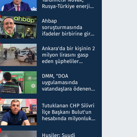
Rusya-Türkiye enerji
ortaklığının stratejik
nitelikte olduğunu
Ahbap
belirtti
soruşturmasında
ifadeler birbirine girdi:
Dokuz şüphelinin
ifadelerinden ortaya
Ankara'da bir kişinin 2
çıkan tablo şok etti
milyon lirasını gasp
eden şüpheliler
Kırıkkale'de yakalandı
DMM, "DOA
uygulamasında
vatandaşlara ödenen
iade tutarlarının
düşürüldüğü" iddiasını
Tutuklanan CHP Silivri
yalanladı
İlçe Başkanı Bulut'un
hesabında milyonluk
para trafiğine: Patron
talimat verdi, ben
Husiler: Suudi