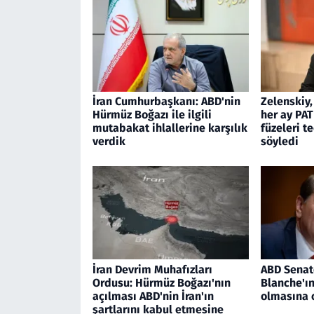
İran Cumhurbaşkanı: ABD'nin
Zelenskiy,
Hürmüz Boğazı ile ilgili
her ay PAT
mutabakat ihlallerine karşılık
füzeleri t
verdik
söyledi
İran Devrim Muhafızları
ABD Senat
Ordusu: Hürmüz Boğazı'nın
Blanche'ı
açılması ABD'nin İran'ın
olmasına 
şartlarını kabul etmesine