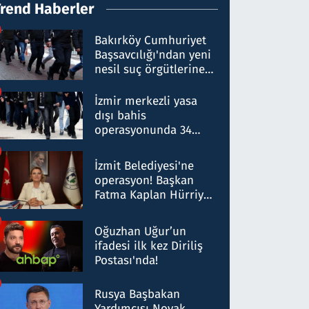
Trend Haberler
Bakırköy Cumhuriyet
Başsavcılığı'ndan yeni
nesil suç örgütlerine
operasyon: 50 şüpheli
hakkında gözaltı kararı
İzmir merkezli yasa
dışı bahis
operasyonunda 34
gözaltı: Yaklaşık 2
Milyar liralık para
İzmit Belediyesi'ne
trafiği tespit edildi
operasyon! Başkan
Fatma Kaplan Hürriyet
ve eşi gözaltına alındı
Oğuzhan Uğur’un
ifadesi ilk kez Diriliş
Postası'nda!
Rusya Başbakan
Yardımcısı Novak,