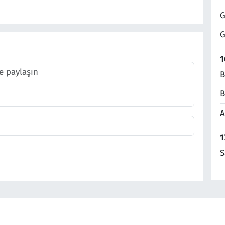
G
G
1
B
B
A
1
S