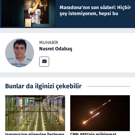
Maradona'nın son sözleri: Hiçbir
şey istemiyorum, hepsi bu
MUHABIR
Nusret Odabaş
Bunlar da ilginizi çekebilir
Japonya'nın güneyine ilerleyen
CNN: ABD'nin mühimmat