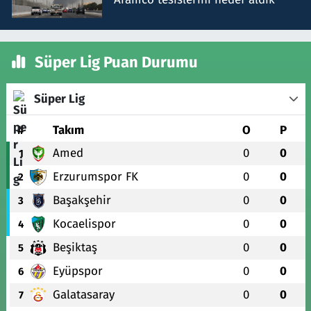
Süper Lig Puan Durumu
Süper Lig
#
Takım
O
P
Amed
0
0
1
Erzurumspor FK
0
0
2
Başakşehir
0
0
3
Kocaelispor
0
0
4
Beşiktaş
0
0
5
Eyüpspor
0
0
6
Galatasaray
0
0
7