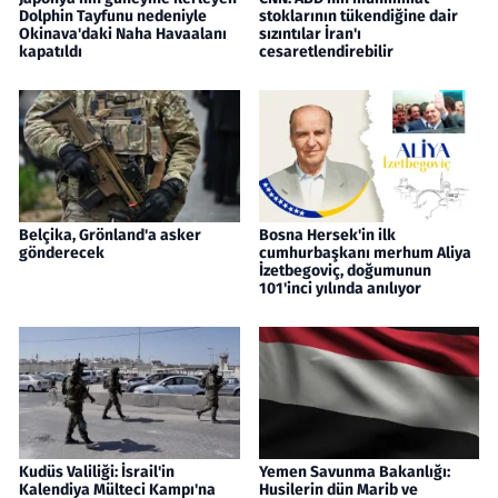
Dolphin Tayfunu nedeniyle
stoklarının tükendiğine dair
Okinava'daki Naha Havaalanı
sızıntılar İran'ı
kapatıldı
cesaretlendirebilir
Belçika, Grönland'a asker
Bosna Hersek'in ilk
gönderecek
cumhurbaşkanı merhum Aliya
İzetbegoviç, doğumunun
101'inci yılında anılıyor
Kudüs Valiliği: İsrail'in
Yemen Savunma Bakanlığı:
Kalendiya Mülteci Kampı'na
Husilerin dün Marib ve