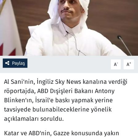
Resmi İlanlar
Rüya Tabirleri
Sağlık
Savunma Sanayi
Paylaş
-
+
A
A
Seçim 2023
Al Sani'nin, İngiliz Sky News kanalına verdiği
röportajda, ABD Dışişleri Bakanı Antony
Spor
Blinken'ın, İsrail'e baskı yapmak yerine
Teknoloji ve Bilim
tavsiyede bulunabileceklerine yönelik
açıklamaları soruldu.
Televizyon
Katar ve ABD'nin, Gazze konusunda yakın