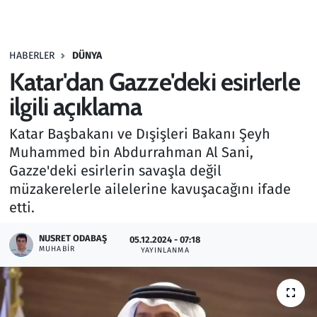
Gündem
HABERLER
DÜNYA
Haber
Katar'dan Gazze'deki esirlerle
Kültür Sanat
ilgili açıklama
Katar Başbakanı ve Dışişleri Bakanı Şeyh
Kurumsal Haberler
Muhammed bin Abdurrahman Al Sani,
Gazze'deki esirlerin savaşla değil
Lezzet Durağı
müzakerelerle ailelerine kavuşacağını ifade
Memur ve Kamu
etti.
NUSRET ODABAŞ
Otomobil
05.12.2024 - 07:18
MUHABIR
YAYINLANMA
Oyun
Ramazan