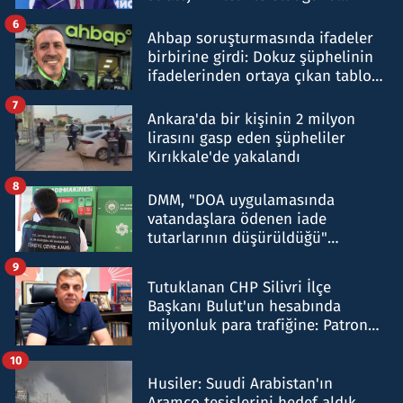
belirtti
6
Ahbap soruşturmasında ifadeler
birbirine girdi: Dokuz şüphelinin
ifadelerinden ortaya çıkan tablo
şok etti
7
Ankara'da bir kişinin 2 milyon
lirasını gasp eden şüpheliler
Kırıkkale'de yakalandı
8
DMM, "DOA uygulamasında
vatandaşlara ödenen iade
tutarlarının düşürüldüğü"
iddiasını yalanladı
9
Tutuklanan CHP Silivri İlçe
Başkanı Bulut'un hesabında
milyonluk para trafiğine: Patron
talimat verdi, ben gönderdim
10
Husiler: Suudi Arabistan'ın
Aramco tesislerini hedef aldık