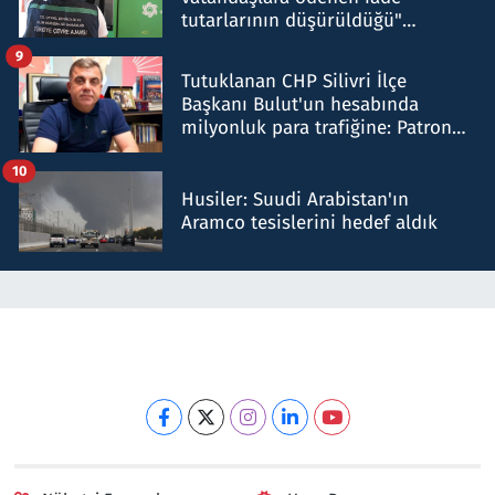
tutarlarının düşürüldüğü"
iddiasını yalanladı
9
Tutuklanan CHP Silivri İlçe
Başkanı Bulut'un hesabında
milyonluk para trafiğine: Patron
talimat verdi, ben gönderdim
10
Husiler: Suudi Arabistan'ın
Aramco tesislerini hedef aldık