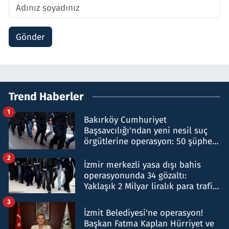
Gönder
Trend Haberler
1
Bakırköy Cumhuriyet
Başsavcılığı'ndan yeni nesil suç
örgütlerine operasyon: 50 şüpheli
hakkında gözaltı kararı
2
İzmir merkezli yasa dışı bahis
operasyonunda 34 gözaltı:
Yaklaşık 2 Milyar liralık para trafiği
tespit edildi
3
İzmit Belediyesi'ne operasyon!
Başkan Fatma Kaplan Hürriyet ve