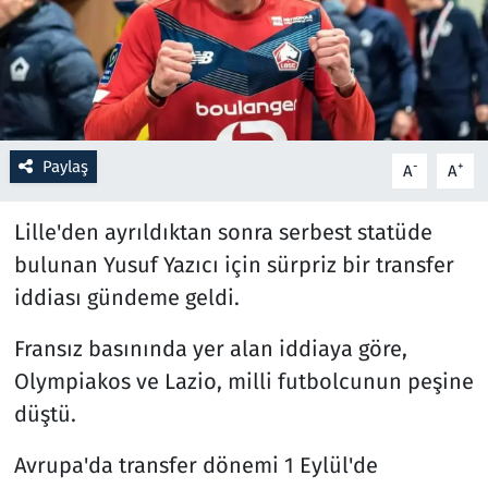
Resmi İlanlar
Rüya Tabirleri
Sağlık
Paylaş
-
+
A
A
Savunma Sanayi
Lille'den ayrıldıktan sonra serbest statüde
bulunan Yusuf Yazıcı için sürpriz bir transfer
Seçim 2023
iddiası gündeme geldi.
Spor
Fransız basınında yer alan iddiaya göre,
Olympiakos ve Lazio, milli futbolcunun peşine
Teknoloji ve Bilim
düştü.
Televizyon
Avrupa'da transfer dönemi 1 Eylül'de