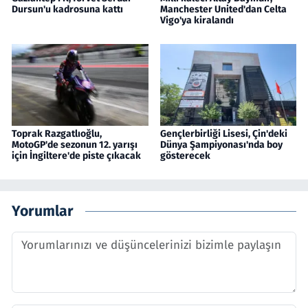
Dursun'u kadrosuna kattı
Manchester United'dan Celta
Vigo'ya kiralandı
Toprak Razgatlıoğlu,
Gençlerbirliği Lisesi, Çin'deki
MotoGP'de sezonun 12. yarışı
Dünya Şampiyonası'nda boy
için İngiltere'de piste çıkacak
gösterecek
Yorumlar