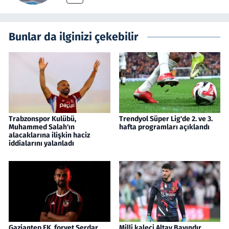
Bunlar da ilginizi çekebilir
Trabzonspor Kulübü,
Trendyol Süper Lig'de 2. ve 3.
Muhammed Salah'ın
hafta programları açıklandı
alacaklarına ilişkin haciz
iddialarını yalanladı
Gaziantep FK, forvet Serdar
Milli kaleci Altay Bayındır,