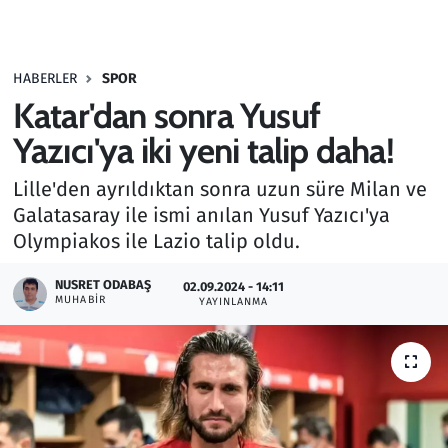
Gündem
HABERLER
SPOR
Haber
Katar'dan sonra Yusuf
Kültür Sanat
Yazıcı'ya iki yeni talip daha!
Lille'den ayrıldıktan sonra uzun süre Milan ve
Kurumsal Haberler
Galatasaray ile ismi anılan Yusuf Yazıcı'ya
Olympiakos ile Lazio talip oldu.
Lezzet Durağı
NUSRET ODABAŞ
02.09.2024 - 14:11
Memur ve Kamu
MUHABIR
YAYINLANMA
Otomobil
Oyun
Ramazan