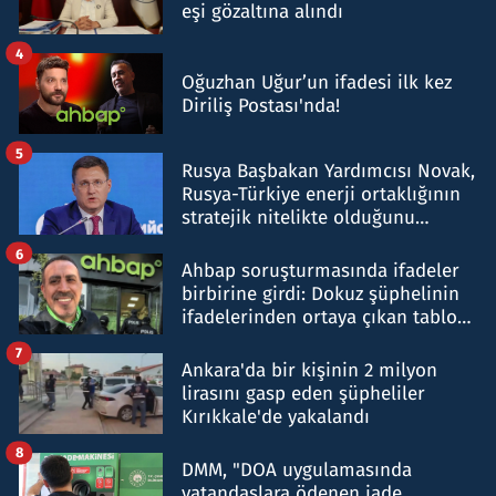
eşi gözaltına alındı
4
Oğuzhan Uğur’un ifadesi ilk kez
Diriliş Postası'nda!
5
Rusya Başbakan Yardımcısı Novak,
Rusya-Türkiye enerji ortaklığının
stratejik nitelikte olduğunu
belirtti
6
Ahbap soruşturmasında ifadeler
birbirine girdi: Dokuz şüphelinin
ifadelerinden ortaya çıkan tablo
şok etti
7
Ankara'da bir kişinin 2 milyon
lirasını gasp eden şüpheliler
Kırıkkale'de yakalandı
8
DMM, "DOA uygulamasında
vatandaşlara ödenen iade