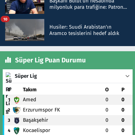
Başkanı Bulut'un hesabında
milyonluk para trafiğine: Patron
talimat verdi, ben gönderdim
10
Husiler: Suudi Arabistan'ın
Aramco tesislerini hedef aldık
Süper Lig Puan Durumu
Süper Lig
#
Takım
O
P
Amed
0
0
1
Erzurumspor FK
0
0
2
Başakşehir
0
0
3
Kocaelispor
0
0
4