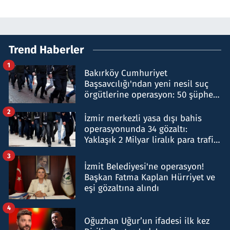
Trend Haberler
1
Bakırköy Cumhuriyet
Başsavcılığı'ndan yeni nesil suç
örgütlerine operasyon: 50 şüpheli
hakkında gözaltı kararı
2
İzmir merkezli yasa dışı bahis
operasyonunda 34 gözaltı:
Yaklaşık 2 Milyar liralık para trafiği
tespit edildi
3
İzmit Belediyesi'ne operasyon!
Başkan Fatma Kaplan Hürriyet ve
eşi gözaltına alındı
4
Oğuzhan Uğur’un ifadesi ilk kez