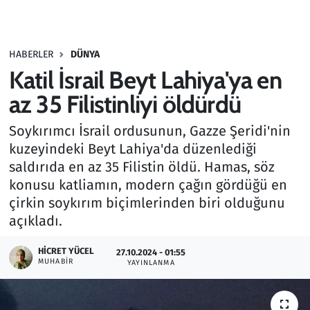
Gündem
HABERLER
DÜNYA
Haber
Katil İsrail Beyt Lahiya'ya en
Kültür Sanat
az 35 Filistinliyi öldürdü
Soykırımcı İsrail ordusunun, Gazze Şeridi'nin
Kurumsal Haberler
kuzeyindeki Beyt Lahiya'da düzenlediği
saldırıda en az 35 Filistin öldü. Hamas, söz
Lezzet Durağı
konusu katliamın, modern çağın gördüğü en
Memur ve Kamu
çirkin soykırım biçimlerinden biri olduğunu
açıkladı.
Otomobil
HICRET YÜCEL
27.10.2024 - 01:55
MUHABIR
YAYINLANMA
Oyun
Ramazan