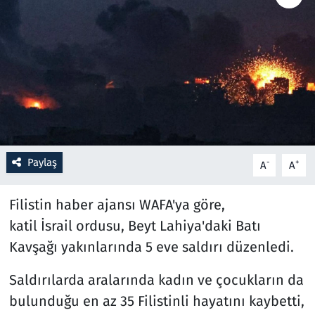
Resmi İlanlar
Rüya Tabirleri
Sağlık
Savunma Sanayi
Paylaş
-
+
A
A
Seçim 2023
Filistin haber ajansı WAFA'ya göre,
Spor
katil İsrail ordusu, Beyt Lahiya'daki Batı
Kavşağı yakınlarında 5 eve saldırı düzenledi.
Teknoloji ve Bilim
Saldırılarda aralarında kadın ve çocukların da
Televizyon
bulunduğu en az 35 Filistinli hayatını kaybetti,