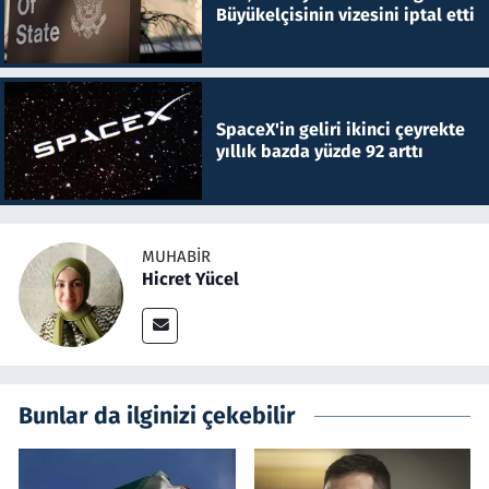
Büyükelçisinin vizesini iptal etti
SpaceX'in geliri ikinci çeyrekte
yıllık bazda yüzde 92 arttı
MUHABIR
Hicret Yücel
Bunlar da ilginizi çekebilir