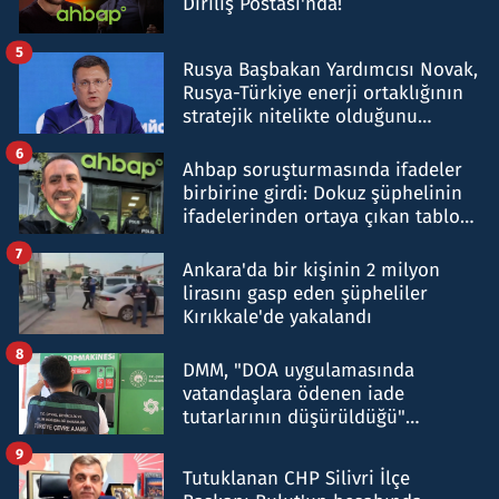
Diriliş Postası'nda!
5
Rusya Başbakan Yardımcısı Novak,
Rusya-Türkiye enerji ortaklığının
stratejik nitelikte olduğunu
belirtti
6
Ahbap soruşturmasında ifadeler
birbirine girdi: Dokuz şüphelinin
ifadelerinden ortaya çıkan tablo
şok etti
7
Ankara'da bir kişinin 2 milyon
lirasını gasp eden şüpheliler
Kırıkkale'de yakalandı
8
DMM, "DOA uygulamasında
vatandaşlara ödenen iade
tutarlarının düşürüldüğü"
iddiasını yalanladı
9
Tutuklanan CHP Silivri İlçe