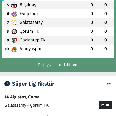
Beşiktaş
0
0
5
Eyüpspor
0
0
6
Galatasaray
0
0
7
Çorum FK
0
0
8
Gaziantep FK
0
0
9
Alanyaspor
0
0
10
Detaylar için tıklayın
Süper Lig Fikstür
14 Ağustos, Cuma
Galatasaray - Çorum FK
21:30