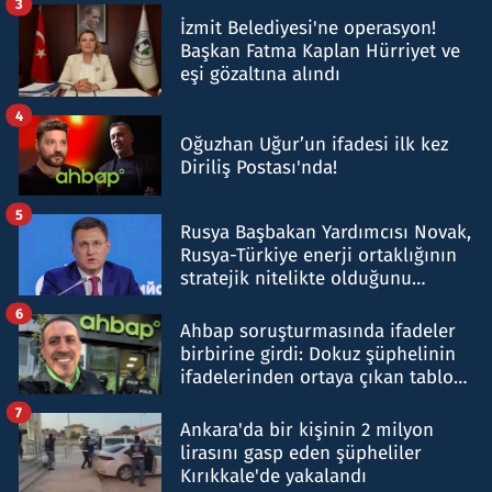
3
İzmit Belediyesi'ne operasyon!
Başkan Fatma Kaplan Hürriyet ve
eşi gözaltına alındı
4
Oğuzhan Uğur’un ifadesi ilk kez
Diriliş Postası'nda!
5
Rusya Başbakan Yardımcısı Novak,
Rusya-Türkiye enerji ortaklığının
stratejik nitelikte olduğunu
belirtti
6
Ahbap soruşturmasında ifadeler
birbirine girdi: Dokuz şüphelinin
ifadelerinden ortaya çıkan tablo
şok etti
7
Ankara'da bir kişinin 2 milyon
lirasını gasp eden şüpheliler
Kırıkkale'de yakalandı