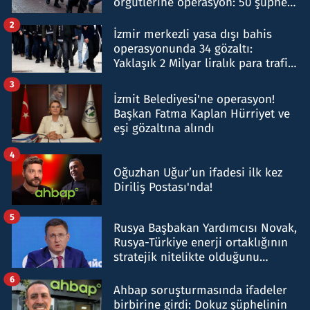
örgütlerine operasyon: 50 şüpheli
hakkında gözaltı kararı
2
İzmir merkezli yasa dışı bahis
operasyonunda 34 gözaltı:
Yaklaşık 2 Milyar liralık para trafiği
tespit edildi
3
İzmit Belediyesi'ne operasyon!
Başkan Fatma Kaplan Hürriyet ve
eşi gözaltına alındı
4
Oğuzhan Uğur’un ifadesi ilk kez
Diriliş Postası'nda!
5
Rusya Başbakan Yardımcısı Novak,
Rusya-Türkiye enerji ortaklığının
stratejik nitelikte olduğunu
belirtti
6
Ahbap soruşturmasında ifadeler
birbirine girdi: Dokuz şüphelinin