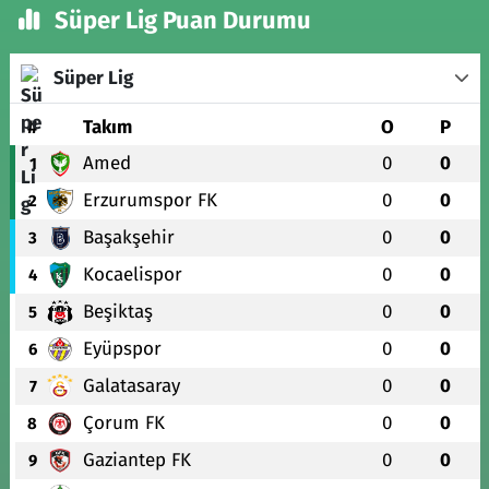
Süper Lig Puan Durumu
Süper Lig
#
Takım
O
P
Amed
0
0
1
Erzurumspor FK
0
0
2
Başakşehir
0
0
3
Kocaelispor
0
0
4
Beşiktaş
0
0
5
Eyüpspor
0
0
6
Galatasaray
0
0
7
Çorum FK
0
0
8
Gaziantep FK
0
0
9