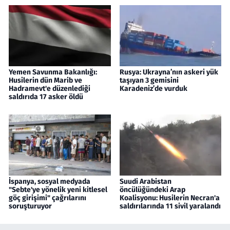
Yemen Savunma Bakanlığı:
Rusya: Ukrayna’nın askeri yük
Husilerin dün Marib ve
taşıyan 3 gemisini
Hadramevt'e düzenlediği
Karadeniz’de vurduk
saldırıda 17 asker öldü
İspanya, sosyal medyada
Suudi Arabistan
"Sebte'ye yönelik yeni kitlesel
öncülüğündeki Arap
göç girişimi" çağrılarını
Koalisyonu: Husilerin Necran'a
soruşturuyor
saldırılarında 11 sivil yaralandı