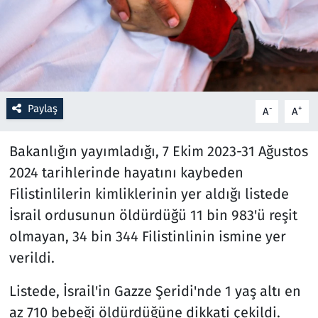
Resmi İlanlar
Rüya Tabirleri
Sağlık
Paylaş
-
+
A
A
Savunma Sanayi
Bakanlığın yayımladığı, 7 Ekim 2023-31 Ağustos
2024 tarihlerinde hayatını kaybeden
Seçim 2023
Filistinlilerin kimliklerinin yer aldığı listede
İsrail ordusunun öldürdüğü 11 bin 983'ü reşit
Spor
olmayan, 34 bin 344 Filistinlinin ismine yer
Teknoloji ve Bilim
verildi.
Televizyon
Listede, İsrail'in Gazze Şeridi'nde 1 yaş altı en
az 710 bebeği öldürdüğüne dikkati çekildi.