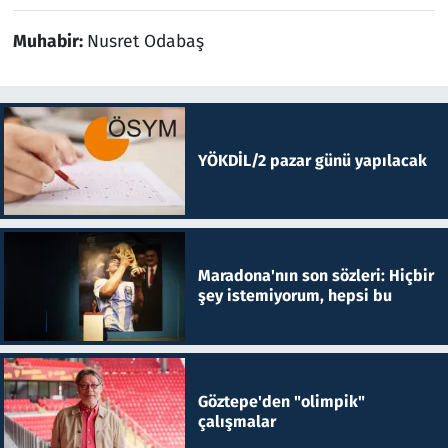
Muhabir:
Nusret Odabaş
YÖKDİL/2 pazar günü yapılacak
Maradona'nın son sözleri: Hiçbir
şey istemiyorum, hepsi bu
Göztepe'den "olimpik"
çalışmalar