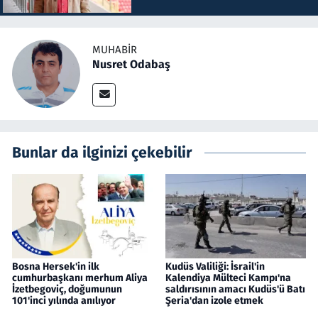
MUHABIR
Nusret Odabaş
Bunlar da ilginizi çekebilir
Bosna Hersek'in ilk
Kudüs Valiliği: İsrail'in
cumhurbaşkanı merhum Aliya
Kalendiya Mülteci Kampı'na
İzetbegoviç, doğumunun
saldırısının amacı Kudüs'ü Batı
101'inci yılında anılıyor
Şeria'dan izole etmek