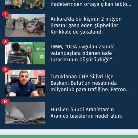
ifadelerinden ortaya çıkan tablo
şok etti
7
Ankara'da bir kişinin 2 milyon
lirasını gasp eden şüpheliler
Kırıkkale'de yakalandı
8
DMM, "DOA uygulamasında
vatandaşlara ödenen iade
tutarlarının düşürüldüğü"
iddiasını yalanladı
9
Tutuklanan CHP Silivri İlçe
Başkanı Bulut'un hesabında
milyonluk para trafiğine: Patron
talimat verdi, ben gönderdim
10
Husiler: Suudi Arabistan'ın
Aramco tesislerini hedef aldık