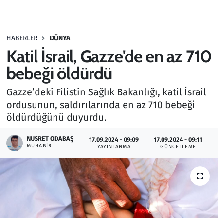
Gündem
HABERLER
DÜNYA
Haber
Katil İsrail, Gazze'de en az 710
Kültür Sanat
bebeği öldürdü
Gazze’deki Filistin Sağlık Bakanlığı, katil İsrail
Kurumsal Haberler
ordusunun, saldırılarında en az 710 bebeği
öldürdüğünü duyurdu.
Lezzet Durağı
NUSRET ODABAŞ
17.09.2024 - 09:09
17.09.2024 - 09:11
Memur ve Kamu
MUHABIR
YAYINLANMA
GÜNCELLEME
Otomobil
Oyun
Ramazan