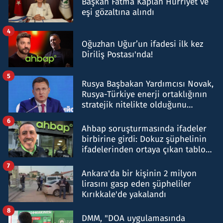
Başkan Fatma Kaplan Hürriyet ve
eşi gözaltına alındı
4
Oğuzhan Uğur’un ifadesi ilk kez
Diriliş Postası'nda!
5
Rusya Başbakan Yardımcısı Novak,
Rusya-Türkiye enerji ortaklığının
stratejik nitelikte olduğunu
belirtti
6
Ahbap soruşturmasında ifadeler
birbirine girdi: Dokuz şüphelinin
ifadelerinden ortaya çıkan tablo
şok etti
7
Ankara'da bir kişinin 2 milyon
lirasını gasp eden şüpheliler
Kırıkkale'de yakalandı
8
DMM, "DOA uygulamasında