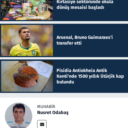
Kırtasiye sektöründe okula
dönüş mesaisi başladı
Arsenal, Bruno Guimaraes'i
transfer etti
Pisidia Antiokheia Antik
Kenti'nde 1500 yıllık litürjik kap
bulundu
MUHABIR
Nusret Odabaş