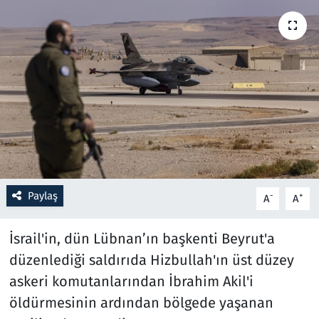
Resmi İlanlar
Rüya Tabirleri
Sağlık
Savunma Sanayi
Seçim 2023
Paylaş
-
+
A
A
Spor
İsrail'in, dün Lübnan’ın başkenti Beyrut'a
Teknoloji ve Bilim
düzenlediği saldırıda Hizbullah'ın üst düzey
askeri komutanlarından İbrahim Akil'i
Televizyon
öldürmesinin ardından bölgede yaşanan