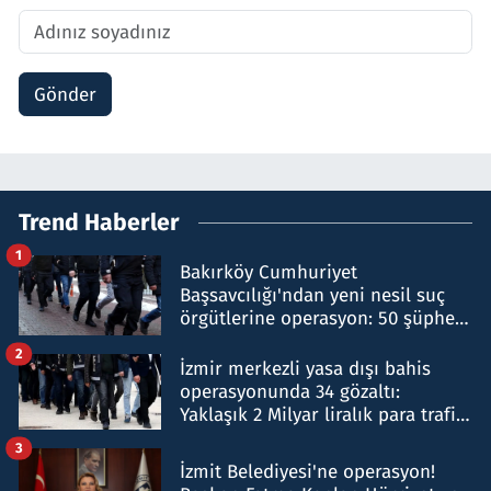
Gönder
Trend Haberler
1
Bakırköy Cumhuriyet
Başsavcılığı'ndan yeni nesil suç
örgütlerine operasyon: 50 şüpheli
hakkında gözaltı kararı
2
İzmir merkezli yasa dışı bahis
operasyonunda 34 gözaltı:
Yaklaşık 2 Milyar liralık para trafiği
tespit edildi
3
İzmit Belediyesi'ne operasyon!