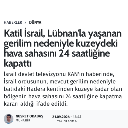
Gündem
HABERLER
DÜNYA
Haber
Katil İsrail, Lübnan'la yaşanan
Kültür Sanat
gerilim nedeniyle kuzeydeki
hava sahasını 24 saatliğine
Kurumsal Haberler
kapattı
Lezzet Durağı
İsrail devlet televizyonu KAN'ın haberinde,
İsrail ordusunun, mevcut gerilim nedeniyle
Memur ve Kamu
batıdaki Hadera kentinden kuzeye kadar olan
bölgenin hava sahasını 24 saatliğine kapatma
Otomobil
kararı aldığı ifade edildi.
Oyun
NUSRET ODABAŞ
21.09.2024 - 14:42
MUHABIR
YAYINLANMA
Ramazan