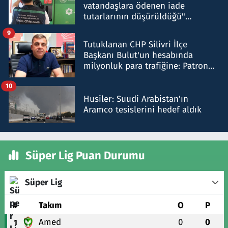
vatandaşlara ödenen iade
tutarlarının düşürüldüğü"
iddiasını yalanladı
9
Tutuklanan CHP Silivri İlçe
Başkanı Bulut'un hesabında
milyonluk para trafiğine: Patron
talimat verdi, ben gönderdim
10
Husiler: Suudi Arabistan'ın
Aramco tesislerini hedef aldık
Süper Lig Puan Durumu
Süper Lig
#
Takım
O
P
Amed
0
0
1