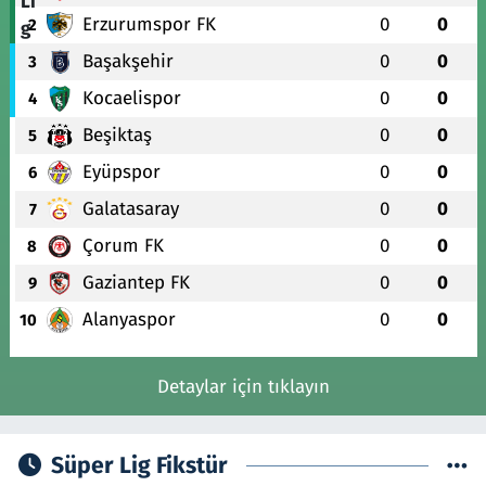
Erzurumspor FK
0
0
2
Başakşehir
0
0
3
Kocaelispor
0
0
4
Beşiktaş
0
0
5
Eyüpspor
0
0
6
Galatasaray
0
0
7
Çorum FK
0
0
8
Gaziantep FK
0
0
9
Alanyaspor
0
0
10
Detaylar için tıklayın
Süper Lig Fikstür