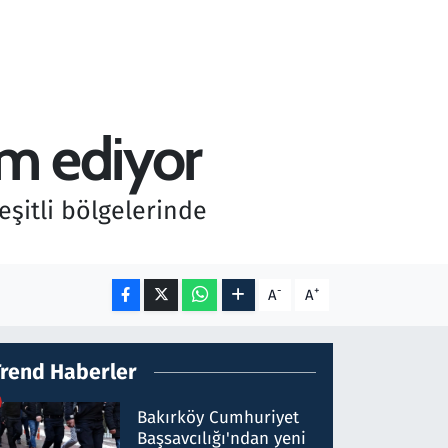
am ediyor
şitli bölgelerinde
-
+
A
A
Trend Haberler
Bakırköy Cumhuriyet
Başsavcılığı'ndan yeni