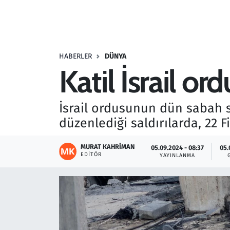
Resmi İlanlar
Rüya Tabirleri
HABERLER
DÜNYA
Katil İsrail o
Sağlık
Savunma Sanayi
İsrail ordusunun dün sabah s
düzenlediği saldırılarda, 22 Fil
Seçim 2023
MURAT KAHRIMAN
05.09.2024 - 08:37
05.
Spor
EDITÖR
YAYINLANMA
Teknoloji ve Bilim
Televizyon