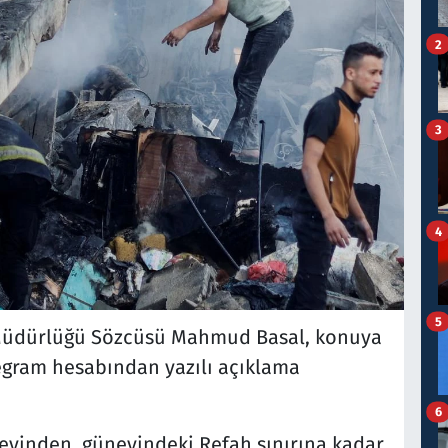
2
3
4
5
 Müdürlüğü Sözcüsü Mahmud Basal, konuya
egram hesabından yazılı açıklama
6
kuzeyinden, güneyindeki Refah sınırına kadar