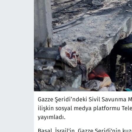
Gazze Şeridi’ndeki Sivil Savunma
ilişkin sosyal medya platformu Tel
yayımladı.
Basal, İsrail'in, Gazze Şeridi'nin 