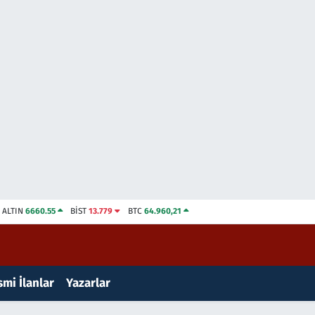
ALTIN
6660.55
BİST
13.779
BTC
64.960,21
mi İlanlar
Yazarlar