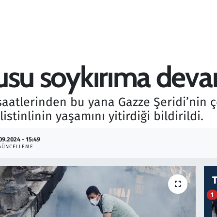
rdusu soykırıma dev
aatlerinden bu yana Gazze Şeridi’nin çe
istinlinin yaşamını yitirdiği bildirildi.
09.2024 - 15:49
GÜNCELLEME
1