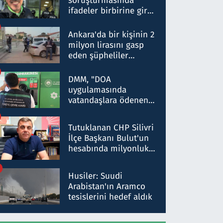
soruşturmasında
ifadeler birbirine girdi:
Dokuz şüphelinin
ifadelerinden ortaya
Ankara'da bir kişinin 2
çıkan tablo şok etti
milyon lirasını gasp
eden şüpheliler
Kırıkkale'de yakalandı
DMM, "DOA
uygulamasında
vatandaşlara ödenen
iade tutarlarının
düşürüldüğü" iddiasını
Tutuklanan CHP Silivri
yalanladı
İlçe Başkanı Bulut'un
hesabında milyonluk
para trafiğine: Patron
talimat verdi, ben
Husiler: Suudi
gönderdim
Arabistan'ın Aramco
tesislerini hedef aldık