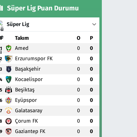
Süper Lig Puan Durumu
Süper Lig
#
Takım
O
P
Amed
0
0
1
Erzurumspor FK
0
0
2
Başakşehir
0
0
3
Kocaelispor
0
0
4
Beşiktaş
0
0
5
Eyüpspor
0
0
6
Galatasaray
0
0
7
Çorum FK
0
0
8
Gaziantep FK
0
0
9