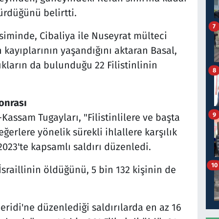
dürdüğünü belirtti.
7
siminde, Cibaliya ile Nuseyrat mülteci
kayıplarının yaşandığını aktaran Basal,
ukların da bulunduğu 22 Filistinlinin
8
sonrası
9
Kassam Tugayları, "Filistinlilere ve başta
erlere yönelik sürekli ihlallere karşılık
2023'te kapsamlı saldırı düzenledi.
10
 İsraillinin öldüğünü, 5 bin 132 kişinin de
eridi'ne düzenlediği saldırılarda en az 16