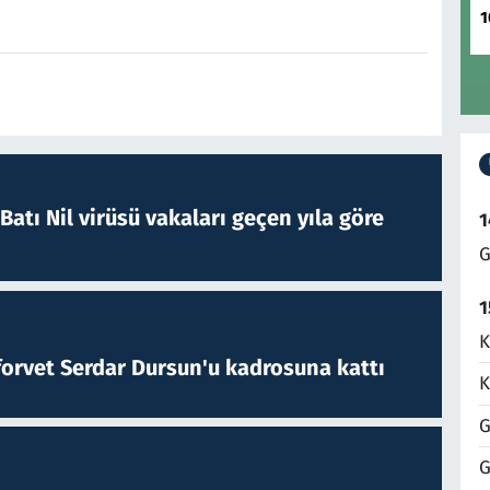
1
atı Nil virüsü vakaları geçen yıla göre
1
G
1
K
forvet Serdar Dursun'u kadrosuna kattı
K
G
G