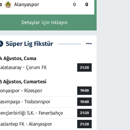
Alanyaspor
0
0
0
Detaylar için tıklayın
Süper Lig Fikstür
4 Ağustos, Cuma
alatasaray - Çorum FK
21:30
5 Ağustos, Cumartesi
onyaspor - Rizespor
19:00
asımpaşa - Trabzonspor
19:00
ençlerbirliği S.K. - Fenerbahçe
21:30
aziantep FK - Alanyaspor
21:30