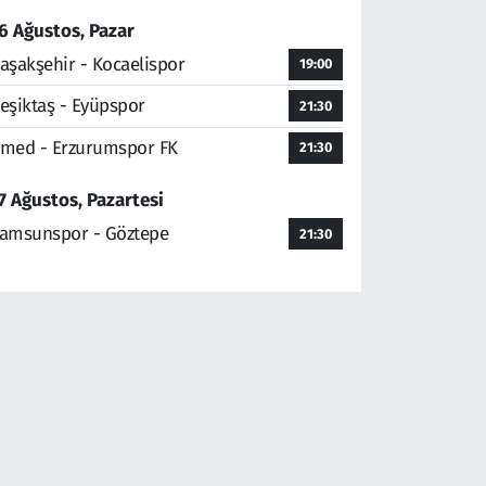
6 Ağustos, Pazar
aşakşehir - Kocaelispor
19:00
eşiktaş - Eyüpspor
21:30
med - Erzurumspor FK
21:30
7 Ağustos, Pazartesi
amsunspor - Göztepe
21:30