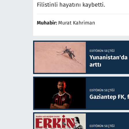
Filistinli hayatını kaybetti.
Muhabir:
Murat Kahriman
EDITÖRÜN SEÇTIĞI
Yunanistan'da B
arttı
EDITÖRÜN SEÇTIĞI
Gaziantep FK, 
EDITÖRÜN SEÇTIĞI