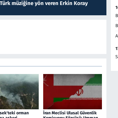
 Türk müziğine yön veren Erkin Koray
1
B
B
A
1
S
sek'teki orman
İran Meclisi Ulusal Güvenlik
na askeri
Komisyonu Sözcüsü: Umman