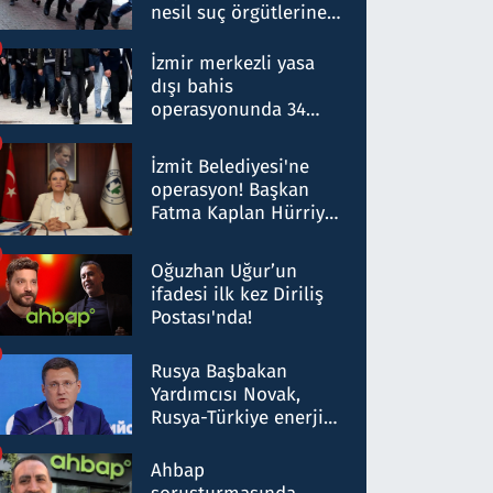
nesil suç örgütlerine
operasyon: 50 şüpheli
hakkında gözaltı kararı
İzmir merkezli yasa
dışı bahis
operasyonunda 34
gözaltı: Yaklaşık 2
Milyar liralık para
İzmit Belediyesi'ne
trafiği tespit edildi
operasyon! Başkan
Fatma Kaplan Hürriyet
ve eşi gözaltına alındı
Oğuzhan Uğur’un
ifadesi ilk kez Diriliş
Postası'nda!
Rusya Başbakan
Yardımcısı Novak,
Rusya-Türkiye enerji
ortaklığının stratejik
nitelikte olduğunu
Ahbap
belirtti