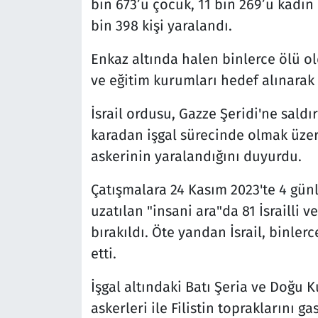
bin 673’ü çocuk, 11 bin 269’u kadın 
bin 398 kişi yaralandı.
Enkaz altında halen binlerce ölü ol
ve eğitim kurumları hedef alınarak s
İsrail ordusu, Gazze Şeridi'ne saldı
karadan işgal sürecinde olmak üzer
askerinin yaralandığını duyurdu.
Çatışmalara 24 Kasım 2023'te 4 gün
uzatılan "insani ara"da 81 İsrailli ve 
bırakıldı. Öte yandan İsrail, binle
etti.
İşgal altındaki Batı Şeria ve Doğu K
askerleri ile Filistin topraklarını g