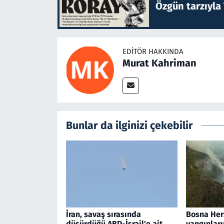
Özgün tarzıyla
EDITÖR HAKKINDA
Murat Kahriman
Bunlar da ilginizi çekebilir
İran, savaş sırasında
Bosna Her
düşürdüğü ABD-İsrail'e ait
yangınları