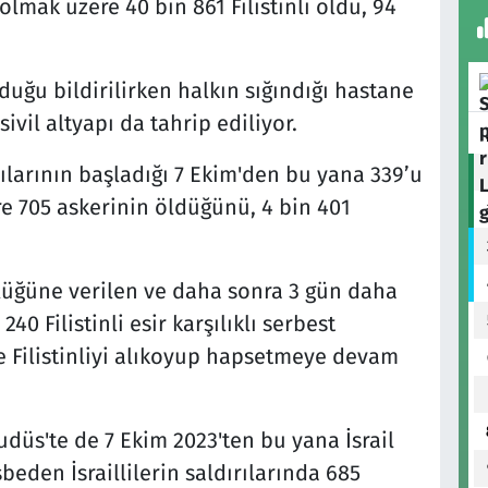
olmak üzere 40 bin 861 Filistinli öldü, 94
duğu bildirilirken halkın sığındığı hastane
ivil altyapı da tahrip ediliyor.
rılarının başladığı 7 Ekim'den bu yana 339’u
e 705 askerinin öldüğünü, 4 bin 401
lüğüne verilen ve daha sonra 3 gün daha
240 Filistinli esir karşılıklı serbest
rce Filistinliyi alıkoyup hapsetmeye devam
udüs'te de 7 Ekim 2023'ten bu yana İsrail
asbeden İsraillilerin saldırılarında 685