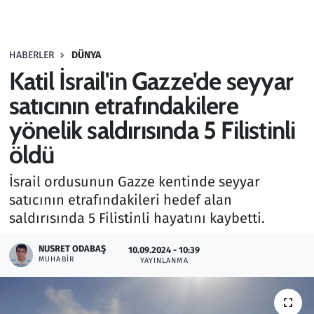
Gündem
HABERLER
DÜNYA
Haber
Katil İsrail'in Gazze'de seyyar
Kültür Sanat
satıcının etrafındakilere
yönelik saldırısında 5 Filistinli
Kurumsal Haberler
öldü
Lezzet Durağı
İsrail ordusunun Gazze kentinde seyyar
satıcının etrafındakileri hedef alan
Memur ve Kamu
saldırısında 5 Filistinli hayatını kaybetti.
Otomobil
NUSRET ODABAŞ
10.09.2024 - 10:39
MUHABIR
YAYINLANMA
Oyun
Ramazan