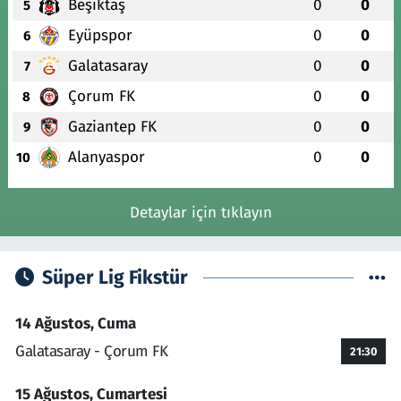
Beşiktaş
0
0
5
Eyüpspor
0
0
6
Galatasaray
0
0
7
Çorum FK
0
0
8
Gaziantep FK
0
0
9
Alanyaspor
0
0
10
Detaylar için tıklayın
Süper Lig Fikstür
14 Ağustos, Cuma
Galatasaray - Çorum FK
21:30
15 Ağustos, Cumartesi