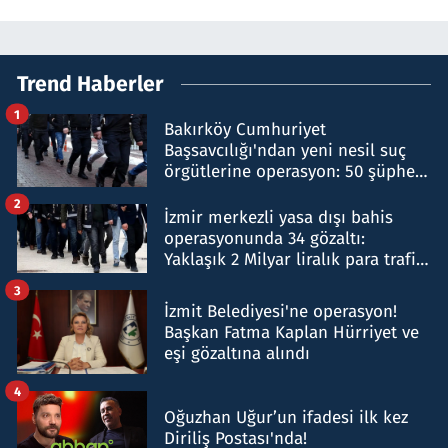
Trend Haberler
1
Bakırköy Cumhuriyet
Başsavcılığı'ndan yeni nesil suç
örgütlerine operasyon: 50 şüpheli
hakkında gözaltı kararı
2
İzmir merkezli yasa dışı bahis
operasyonunda 34 gözaltı:
Yaklaşık 2 Milyar liralık para trafiği
tespit edildi
3
İzmit Belediyesi'ne operasyon!
Başkan Fatma Kaplan Hürriyet ve
eşi gözaltına alındı
4
Oğuzhan Uğur’un ifadesi ilk kez
Diriliş Postası'nda!