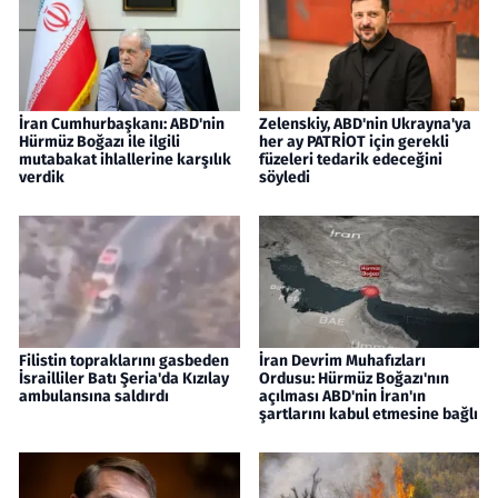
İran Cumhurbaşkanı: ABD'nin
Zelenskiy, ABD'nin Ukrayna'ya
Hürmüz Boğazı ile ilgili
her ay PATRİOT için gerekli
mutabakat ihlallerine karşılık
füzeleri tedarik edeceğini
verdik
söyledi
Filistin topraklarını gasbeden
İran Devrim Muhafızları
İsrailliler Batı Şeria'da Kızılay
Ordusu: Hürmüz Boğazı'nın
ambulansına saldırdı
açılması ABD'nin İran'ın
şartlarını kabul etmesine bağlı