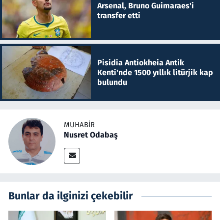
Arsenal, Bruno Guimaraes'i
transfer etti
Pisidia Antiokheia Antik
Kenti'nde 1500 yıllık litürjik kap
bulundu
MUHABIR
Nusret Odabaş
Bunlar da ilginizi çekebilir