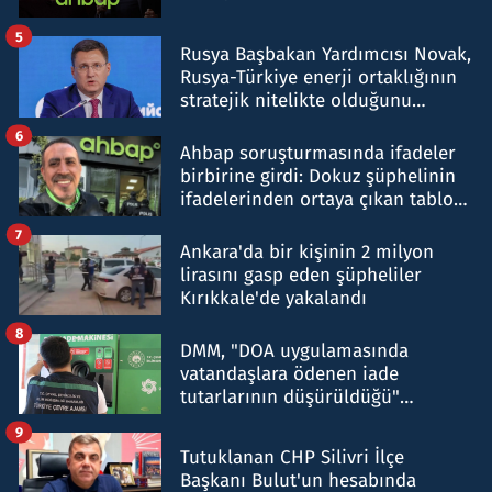
5
Rusya Başbakan Yardımcısı Novak,
Rusya-Türkiye enerji ortaklığının
stratejik nitelikte olduğunu
belirtti
6
Ahbap soruşturmasında ifadeler
birbirine girdi: Dokuz şüphelinin
ifadelerinden ortaya çıkan tablo
şok etti
7
Ankara'da bir kişinin 2 milyon
lirasını gasp eden şüpheliler
Kırıkkale'de yakalandı
8
DMM, "DOA uygulamasında
vatandaşlara ödenen iade
tutarlarının düşürüldüğü"
iddiasını yalanladı
9
Tutuklanan CHP Silivri İlçe
Başkanı Bulut'un hesabında