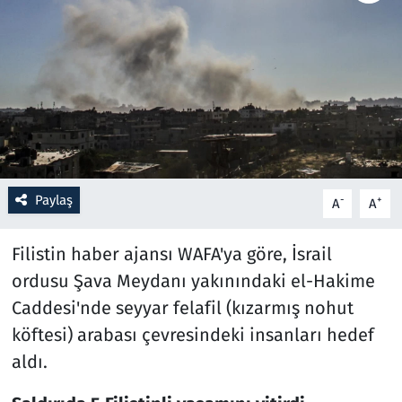
Resmi İlanlar
Rüya Tabirleri
Sağlık
Savunma Sanayi
Paylaş
-
+
A
A
Seçim 2023
Filistin haber ajansı WAFA'ya göre, İsrail
Spor
ordusu Şava Meydanı yakınındaki el-Hakime
Caddesi'nde seyyar felafil (kızarmış nohut
Teknoloji ve Bilim
köftesi) arabası çevresindeki insanları hedef
aldı.
Televizyon