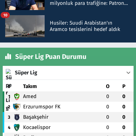
milyonluk para trafiğine: Patron
talimat verdi, ben gönderdim
10
Husiler: Suudi Arabistan'ın
Aramco tesislerini hedef aldık
Süper Lig Puan Durumu
Süper Lig
#
Takım
O
P
Amed
0
0
1
Erzurumspor FK
0
0
2
Başakşehir
0
0
3
Kocaelispor
0
0
4