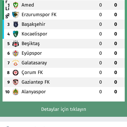
Amed
0
0
1
Erzurumspor FK
0
0
2
Başakşehir
0
0
3
Kocaelispor
0
0
4
Beşiktaş
0
0
5
Eyüpspor
0
0
6
Galatasaray
0
0
7
Çorum FK
0
0
8
Gaziantep FK
0
0
9
Alanyaspor
0
0
10
Detaylar için tıklayın