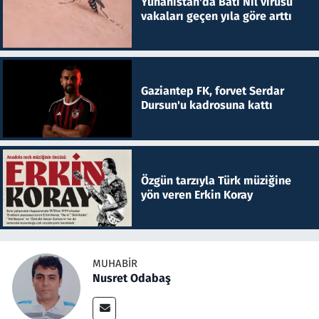
Yunanistan'da Batı Nil virüsü
vakaları geçen yıla göre arttı
Gaziantep FK, forvet Serdar
Dursun'u kadrosuna kattı
Özgün tarzıyla Türk müziğine
yön veren Erkin Koray
MUHABIR
Nusret Odabaş