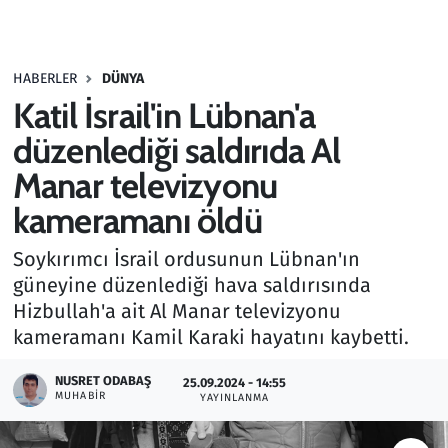
Gündem
HABERLER
DÜNYA
Haber
Katil İsrail'in Lübnan'a
Kültür Sanat
düzenlediği saldırıda Al
Manar televizyonu
Kurumsal Haberler
kameramanı öldü
Lezzet Durağı
Soykırımcı İsrail ordusunun Lübnan'ın
güneyine düzenlediği hava saldırısında
Memur ve Kamu
Hizbullah'a ait Al Manar televizyonu
kameramanı Kamil Karaki hayatını kaybetti.
Otomobil
NUSRET ODABAŞ
25.09.2024 - 14:55
Oyun
MUHABIR
YAYINLANMA
Ramazan