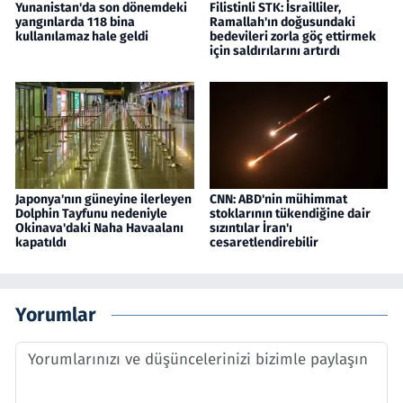
Yunanistan'da son dönemdeki
Filistinli STK: İsrailliler,
yangınlarda 118 bina
Ramallah'ın doğusundaki
kullanılamaz hale geldi
bedevileri zorla göç ettirmek
için saldırılarını artırdı
Japonya'nın güneyine ilerleyen
CNN: ABD'nin mühimmat
Dolphin Tayfunu nedeniyle
stoklarının tükendiğine dair
Okinava'daki Naha Havaalanı
sızıntılar İran'ı
kapatıldı
cesaretlendirebilir
Yorumlar