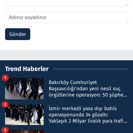
Gönder
Trend Haberler
1
Bakırköy Cumhuriyet
Başsavcılığı'ndan yeni nesil suç
örgütlerine operasyon: 50 şüpheli
hakkında gözaltı kararı
2
İzmir merkezli yasa dışı bahis
operasyonunda 34 gözaltı:
Yaklaşık 2 Milyar liralık para trafiği
tespit edildi
3