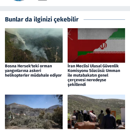
Bunlar da ilginizi çekebilir
Bosna Hersek'teki orman
İran Meclisi Ulusal Güvenlik
yangınlarına askeri
Komisyonu Sözcüsü: Umman
helikopterler müdahale ediyor
ile mutabakatın genel
çerçevesi neredeyse
şekillendi