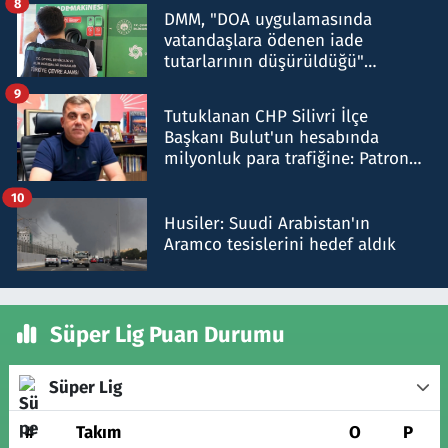
8
DMM, "DOA uygulamasında
vatandaşlara ödenen iade
tutarlarının düşürüldüğü"
iddiasını yalanladı
9
Tutuklanan CHP Silivri İlçe
Başkanı Bulut'un hesabında
milyonluk para trafiğine: Patron
talimat verdi, ben gönderdim
10
Husiler: Suudi Arabistan'ın
Aramco tesislerini hedef aldık
Süper Lig Puan Durumu
Süper Lig
#
Takım
O
P