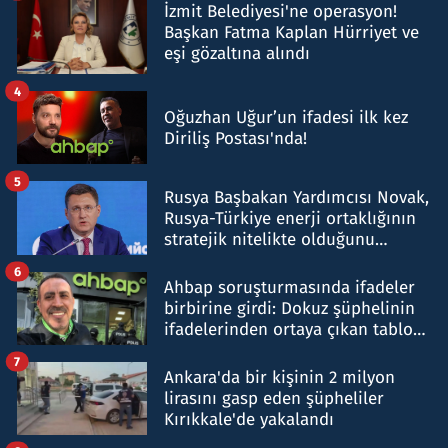
İzmit Belediyesi'ne operasyon!
Başkan Fatma Kaplan Hürriyet ve
eşi gözaltına alındı
4
Oğuzhan Uğur’un ifadesi ilk kez
Diriliş Postası'nda!
5
Rusya Başbakan Yardımcısı Novak,
Rusya-Türkiye enerji ortaklığının
stratejik nitelikte olduğunu
belirtti
6
Ahbap soruşturmasında ifadeler
birbirine girdi: Dokuz şüphelinin
ifadelerinden ortaya çıkan tablo
şok etti
7
Ankara'da bir kişinin 2 milyon
lirasını gasp eden şüpheliler
Kırıkkale'de yakalandı