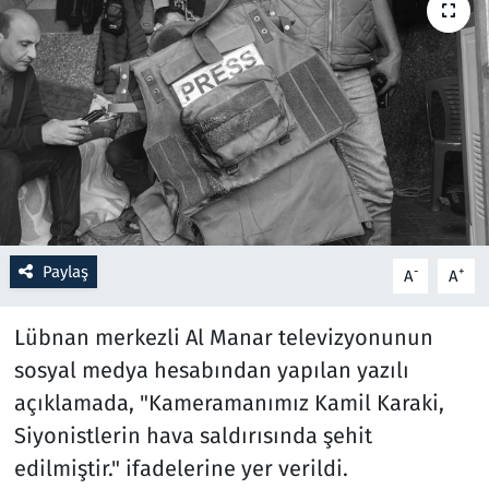
Resmi İlanlar
Rüya Tabirleri
Sağlık
Savunma Sanayi
Paylaş
Seçim 2023
-
+
A
A
Spor
Lübnan merkezli Al Manar televizyonunun
sosyal medya hesabından yapılan yazılı
Teknoloji ve Bilim
açıklamada, "Kameramanımız Kamil Karaki,
Siyonistlerin hava saldırısında şehit
Televizyon
edilmiştir." ifadelerine yer verildi.