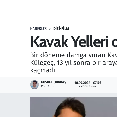
Resmi İlanlar
Rüya Tabirleri
HABERLER
DIZI-FILM
Kavak Yelleri 
Sağlık
Savunma Sanayi
Bir döneme damga vuran Kava
Külegeç, 13 yıl sonra bir aray
Seçim 2023
kaçmadı.
Spor
NUSRET ODABAŞ
18.09.2024 - 07:56
MUHABIR
YAYINLANMA
Teknoloji ve Bilim
Televizyon