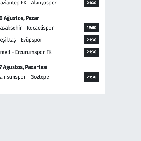
aziantep FK - Alanyaspor
21:30
6 Ağustos, Pazar
aşakşehir - Kocaelispor
19:00
eşiktaş - Eyüpspor
21:30
med - Erzurumspor FK
21:30
7 Ağustos, Pazartesi
amsunspor - Göztepe
21:30