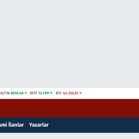
ALTIN
6510.40
BİST
13.799
BTC
64.225,61
mi İlanlar
Yazarlar