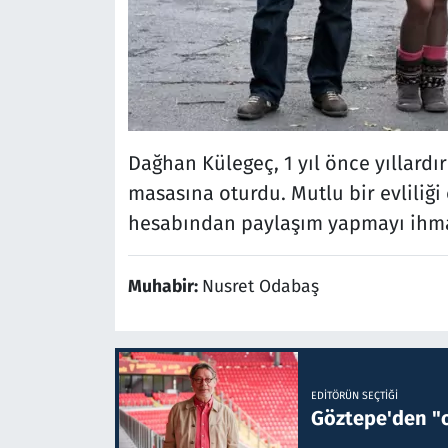
Dağhan Külegeç, 1 yıl önce yıllardır
masasına oturdu. Mutlu bir evliliğ
hesabından paylaşım yapmayı ihma
Muhabir:
Nusret Odabaş
EDITÖRÜN SEÇTIĞI
Göztepe'den "o