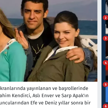
2
3
4
5
ekranlarında yayınlanan ve başrollerinde
ahim Kendirci, Aslı Enver ve Sarp Apak'ın
yuncularından Efe ve Deniz yıllar sonra bir
6