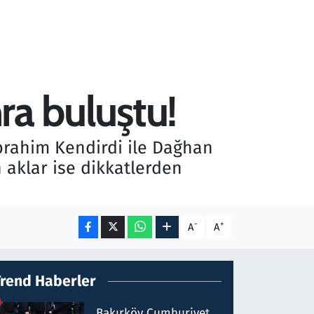
nra buluştu!
brahim Kendirdi ile Dağhan
n aklar ise dikkatlerden
-
+
A
A
Trend Haberler
Bakırköy Cumhuriyet