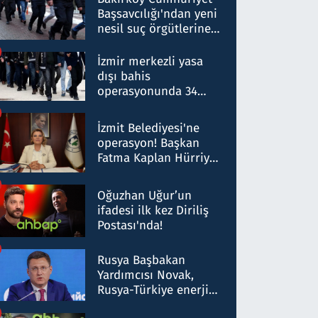
Başsavcılığı'ndan yeni
nesil suç örgütlerine
operasyon: 50 şüpheli
hakkında gözaltı kararı
İzmir merkezli yasa
dışı bahis
operasyonunda 34
gözaltı: Yaklaşık 2
Milyar liralık para
İzmit Belediyesi'ne
trafiği tespit edildi
operasyon! Başkan
Fatma Kaplan Hürriyet
ve eşi gözaltına alındı
Oğuzhan Uğur’un
ifadesi ilk kez Diriliş
Postası'nda!
Rusya Başbakan
Yardımcısı Novak,
Rusya-Türkiye enerji
ortaklığının stratejik