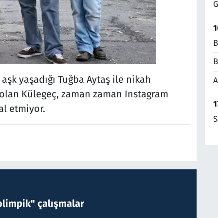
G
1
B
B
 aşk yaşadığı Tuğba Aytaş ile nikah
A
i olan Külegeç, zaman zaman Instagram
1
l etmiyor.
S
limpik" çalışmalar