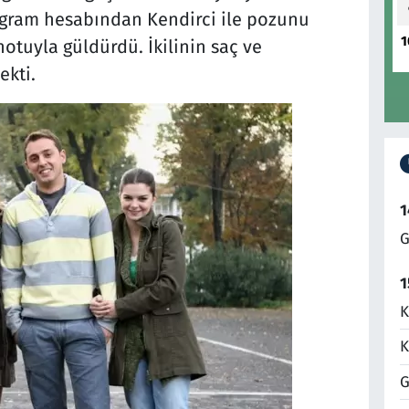
tagram hesabından Kendirci ile pozunu
1
otuyla güldürdü. İkilinin saç ve
ekti.
1
G
1
K
K
G