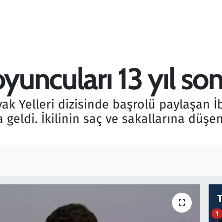
oyuncuları 13 yıl so
k Yelleri dizisinde başrolü paylaşan İ
a geldi. İkilinin saç ve sakallarına düşe
1