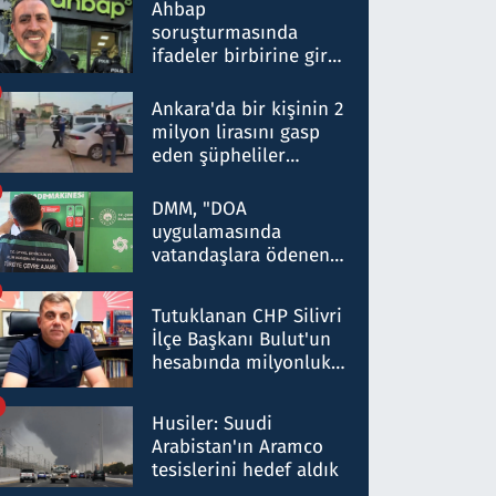
nitelikte olduğunu
Ahbap
belirtti
soruşturmasında
ifadeler birbirine girdi:
Dokuz şüphelinin
ifadelerinden ortaya
Ankara'da bir kişinin 2
çıkan tablo şok etti
milyon lirasını gasp
eden şüpheliler
Kırıkkale'de yakalandı
DMM, "DOA
uygulamasında
vatandaşlara ödenen
iade tutarlarının
düşürüldüğü" iddiasını
Tutuklanan CHP Silivri
yalanladı
İlçe Başkanı Bulut'un
hesabında milyonluk
para trafiğine: Patron
talimat verdi, ben
Husiler: Suudi
gönderdim
Arabistan'ın Aramco
tesislerini hedef aldık