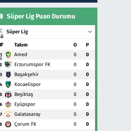
Süper Lig Puan Durumu
Süper Lig
#
Takım
O
P
Amed
0
0
1
Erzurumspor FK
0
0
2
Başakşehir
0
0
3
Kocaelispor
0
0
4
Beşiktaş
0
0
5
Eyüpspor
0
0
6
Galatasaray
0
0
7
Çorum FK
0
0
8