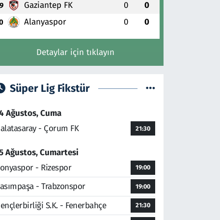
Gaziantep FK
0
0
9
Alanyaspor
0
0
0
Detaylar için tıklayın
Süper Lig Fikstür
4 Ağustos, Cuma
alatasaray - Çorum FK
21:30
5 Ağustos, Cumartesi
onyaspor - Rizespor
19:00
asımpaşa - Trabzonspor
19:00
ençlerbirliği S.K. - Fenerbahçe
21:30