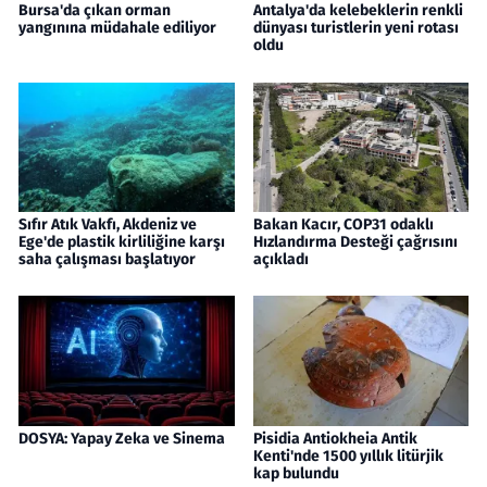
Bursa'da çıkan orman
Antalya'da kelebeklerin renkli
yangınına müdahale ediliyor
dünyası turistlerin yeni rotası
oldu
Sıfır Atık Vakfı, Akdeniz ve
Bakan Kacır, COP31 odaklı
Ege'de plastik kirliliğine karşı
Hızlandırma Desteği çağrısını
saha çalışması başlatıyor
açıkladı
DOSYA: Yapay Zeka ve Sinema
Pisidia Antiokheia Antik
Kenti'nde 1500 yıllık litürjik
kap bulundu