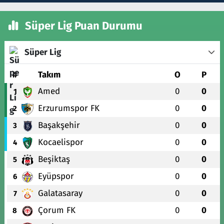
Süper Lig Puan Durumu
Süper Lig
#
Takım
O
P
Amed
0
0
1
Erzurumspor FK
0
0
2
Başakşehir
0
0
3
Kocaelispor
0
0
4
Beşiktaş
0
0
5
Eyüpspor
0
0
6
Galatasaray
0
0
7
Çorum FK
0
0
8