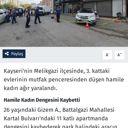
Resmi İlanlar
Rüya Tabirleri
Sağlık
Paylaş
-
+
A
A
Savunma Sanayi
Kayseri'nin Melikgazi ilçesinde, 3. kattaki
Seçim 2023
evlerinin mutfak penceresinden düşen hamile
Spor
kadın ağır yaralandı.
Hamile Kadın Dengesini Kaybetti
Teknoloji ve Bilim
26 yaşındaki Gizem A., Battalgazi Mahallesi
Televizyon
Kartal Bulvarı'ndaki 11 katlı apartmanda
dengesini kaybederek park halindeki aracın