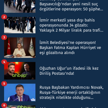
Başsavcılığı'ndan yeni nesil suç
örgütlerine operasyon: 50 şüpheli
hakkında gözaltı kararı
2
İzmir merkezli yasa dışı bahis
operasyonunda 34 gözaltı:
Yaklaşık 2 Milyar liralık para trafiği
tespit edildi
3
İzmit Belediyesi'ne operasyon!
Başkan Fatma Kaplan Hürriyet ve
eşi gözaltına alındı
4
Oğuzhan Uğur’un ifadesi ilk kez
Diriliş Postası'nda!
5
Rusya Başbakan Yardımcısı Novak,
Rusya-Türkiye enerji ortaklığının
stratejik nitelikte olduğunu
belirtti
6