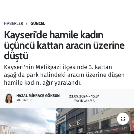
Gündem
HABERLER
GÜNCEL
Haber
Kayseri'de hamile kadın
Kültür Sanat
üçüncü kattan aracın üzerine
düştü
Kurumsal Haberler
Kayseri'nin Melikgazi ilçesinde 3. kattan
Lezzet Durağı
aşağıda park halindeki aracın üzerine düşen
hamile kadın, ağır yaralandı.
Memur ve Kamu
HAZAL MIHRACE GÖKSUN
23.09.2024 - 15:31
MUHABIR
YAYINLANMA
Otomobil
Oyun
Ramazan