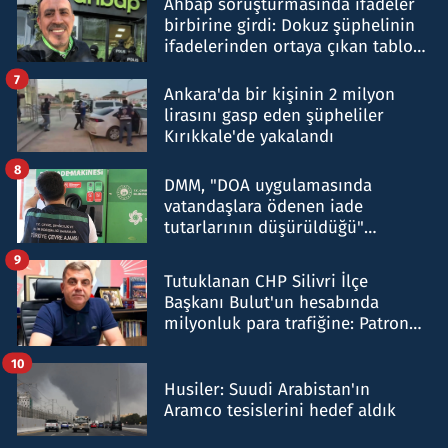
Ahbap soruşturmasında ifadeler
birbirine girdi: Dokuz şüphelinin
ifadelerinden ortaya çıkan tablo
şok etti
7
Ankara'da bir kişinin 2 milyon
lirasını gasp eden şüpheliler
Kırıkkale'de yakalandı
8
DMM, "DOA uygulamasında
vatandaşlara ödenen iade
tutarlarının düşürüldüğü"
iddiasını yalanladı
9
Tutuklanan CHP Silivri İlçe
Başkanı Bulut'un hesabında
milyonluk para trafiğine: Patron
talimat verdi, ben gönderdim
10
Husiler: Suudi Arabistan'ın
Aramco tesislerini hedef aldık