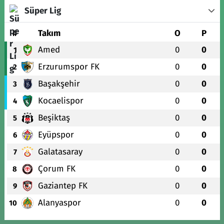
Süper Lig
#
Takım
O
P
Amed
0
0
1
Erzurumspor FK
0
0
2
Başakşehir
0
0
3
Kocaelispor
0
0
4
Beşiktaş
0
0
5
Eyüpspor
0
0
6
Galatasaray
0
0
7
Çorum FK
0
0
8
Gaziantep FK
0
0
9
Alanyaspor
0
0
10