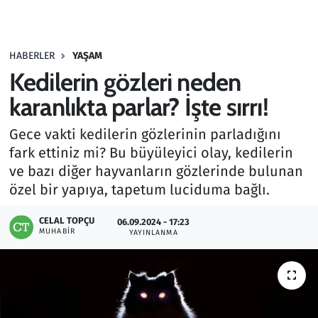
Gündem
HABERLER
YAŞAM
Haber
Kedilerin gözleri neden
Kültür Sanat
karanlıkta parlar? İşte sırrı!
Gece vakti kedilerin gözlerinin parladığını
Kurumsal Haberler
fark ettiniz mi? Bu büyüleyici olay, kedilerin
ve bazı diğer hayvanların gözlerinde bulunan
Lezzet Durağı
özel bir yapıya, tapetum luciduma bağlı.
Memur ve Kamu
CELAL TOPÇU
06.09.2024 - 17:23
MUHABIR
YAYINLANMA
Otomobil
Oyun
Ramazan