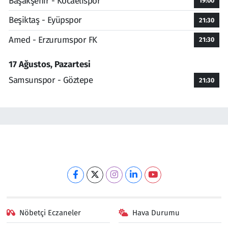
Başakşehir - Kocaelispor
19:00
Beşiktaş - Eyüpspor
21:30
Amed - Erzurumspor FK
21:30
17 Ağustos, Pazartesi
Samsunspor - Göztepe
21:30
Nöbetçi Eczaneler
Hava Durumu