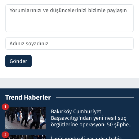
Gönder
Trend Haberler
1
Bakırköy Cumhuriyet
Başsavcılığı'ndan yeni nesil suç
örgütlerine operasyon: 50 şüpheli
hakkında gözaltı kararı
2
İzmir merkezli yasa dışı bahis