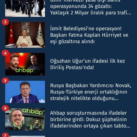
operasyonunda 34 gözaltı:
Yaklaşık 2 Milyar liralık para trafiği
tespit edildi
3
İzmit Belediyesi'ne operasyon!
Başkan Fatma Kaplan Hürriyet ve
eşi gözaltına alındı
4
Oğuzhan Uğur’un ifadesi ilk kez
Diriliş Postası'nda!
5
Rusya Başbakan Yardımcısı Novak,
Rusya-Türkiye enerji ortaklığının
stratejik nitelikte olduğunu
belirtti
6
Ahbap soruşturmasında ifadeler
birbirine girdi: Dokuz şüphelinin
ifadelerinden ortaya çıkan tablo
şok etti
7