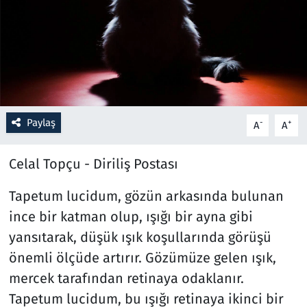
Resmi İlanlar
Rüya Tabirleri
Sağlık
Paylaş
-
+
A
A
Savunma Sanayi
Celal Topçu - Diriliş Postası
Seçim 2023
Tapetum lucidum, gözün arkasında bulunan
Spor
ince bir katman olup, ışığı bir ayna gibi
yansıtarak, düşük ışık koşullarında görüşü
Teknoloji ve Bilim
önemli ölçüde artırır. Gözümüze gelen ışık,
Televizyon
mercek tarafından retinaya odaklanır.
Tapetum lucidum, bu ışığı retinaya ikinci bir