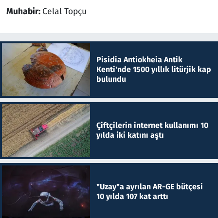
Muhabir:
Celal Topçu
Pisidia Antiokheia Antik
Kenti'nde 1500 yıllık litürjik kap
bulundu
Çiftçilerin internet kullanımı 10
yılda iki katını aştı
"Uzay"a ayrılan AR-GE bütçesi
10 yılda 107 kat arttı