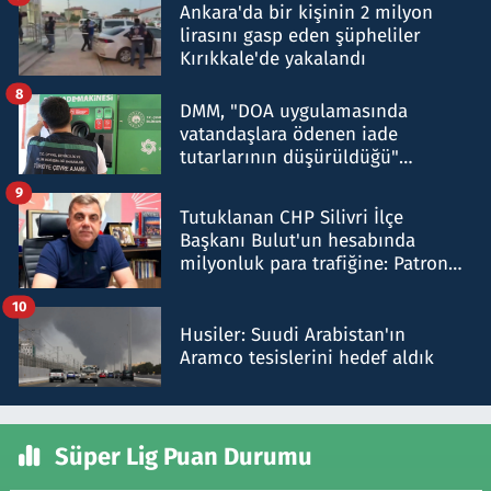
Ankara'da bir kişinin 2 milyon
lirasını gasp eden şüpheliler
Kırıkkale'de yakalandı
8
DMM, "DOA uygulamasında
vatandaşlara ödenen iade
tutarlarının düşürüldüğü"
iddiasını yalanladı
9
Tutuklanan CHP Silivri İlçe
Başkanı Bulut'un hesabında
milyonluk para trafiğine: Patron
talimat verdi, ben gönderdim
10
Husiler: Suudi Arabistan'ın
Aramco tesislerini hedef aldık
Süper Lig Puan Durumu