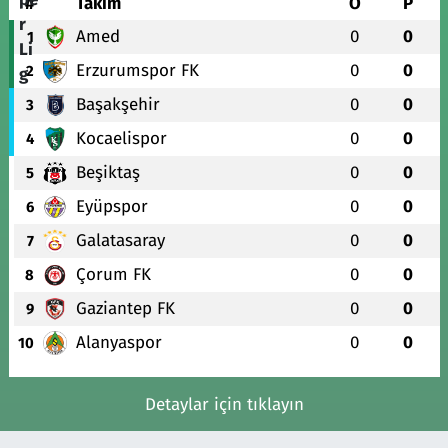
#
Takım
O
P
Amed
0
0
1
Erzurumspor FK
0
0
2
Başakşehir
0
0
3
Kocaelispor
0
0
4
Beşiktaş
0
0
5
Eyüpspor
0
0
6
Galatasaray
0
0
7
Çorum FK
0
0
8
Gaziantep FK
0
0
9
Alanyaspor
0
0
10
Detaylar için tıklayın