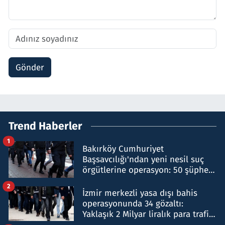
Gönder
Trend Haberler
1
Bakırköy Cumhuriyet
Başsavcılığı'ndan yeni nesil suç
örgütlerine operasyon: 50 şüpheli
hakkında gözaltı kararı
2
İzmir merkezli yasa dışı bahis
operasyonunda 34 gözaltı:
Yaklaşık 2 Milyar liralık para trafiği
tespit edildi