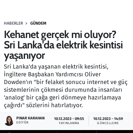
Gündem
HABERLER
GÜNDEM
Haber
Kehanet gerçek mi oluyor?
Kültür Sanat
Sri Lanka’da elektrik kesintisi
yaşanıyor
Kurumsal Haberler
Sri Lanka'da yaşanan elektrik kesintisi,
Lezzet Durağı
İngiltere Başbakan Yardımcısı Oliver
Dowden'ın "bir felaket sonucu internet ve güç
Memur ve Kamu
sistemlerinin çökmesi durumunda insanları
'analog' bir çağa geri dönmeye hazırlamaya
Otomobil
çağırdı" sözlerini hatırlatıyor.
Oyun
PINAR KARAHAN
10.12.2023 - 09:55
10.12.2023 - 14:59
EDITÖR
YAYINLANMA
GÜNCELLEME
Ramazan