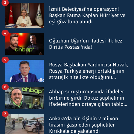
3
İzmit Belediyesi'ne operasyon!
Başkan Fatma Kaplan Hürriyet ve
eşi gözaltına alındı
4
Oğuzhan Uğur’un ifadesi ilk kez
Diriliş Postası'nda!
5
Rusya Başbakan Yardımcısı Novak,
Rusya-Türkiye enerji ortaklığının
stratejik nitelikte olduğunu
belirtti
6
Ahbap soruşturmasında ifadeler
birbirine girdi: Dokuz şüphelinin
ifadelerinden ortaya çıkan tablo
şok etti
7
Ankara'da bir kişinin 2 milyon
lirasını gasp eden şüpheliler
Kırıkkale'de yakalandı