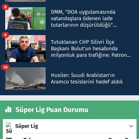
8
DMM, "DOA uygulamasında
vatandaşlara ödenen iade
tutarlarının düşürüldüğü"
iddiasını yalanladı
9
Tutuklanan CHP Silivri İlçe
Başkanı Bulut'un hesabında
milyonluk para trafiğine: Patron
talimat verdi, ben gönderdim
10
Husiler: Suudi Arabistan'ın
Aramco tesislerini hedef aldık
Süper Lig Puan Durumu
Süper Lig