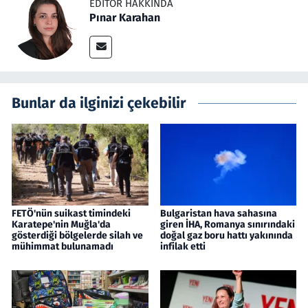
EDITÖR HAKKINDA
Pınar Karahan
Bunlar da ilginizi çekebilir
FETÖ'nün suikast timindeki
Bulgaristan hava sahasına
Karatepe'nin Muğla'da
giren İHA, Romanya sınırındaki
gösterdiği bölgelerde silah ve
doğal gaz boru hattı yakınında
mühimmat bulunamadı
infilak etti