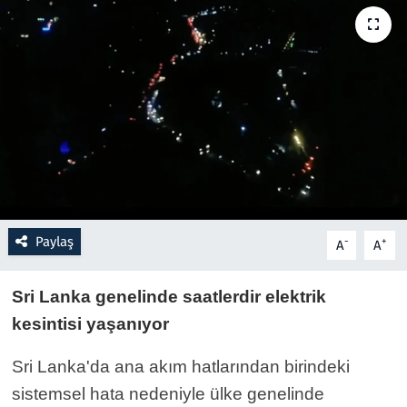
Resmi İlanlar
Rüya Tabirleri
Sağlık
Savunma Sanayi
Seçim 2023
Paylaş
-
+
A
A
Spor
Sri Lanka genelinde saatlerdir elektrik
Teknoloji ve Bilim
kesintisi yaşanıyor
Sri Lanka'da ana akım hatlarından birindeki
Televizyon
sistemsel hata nedeniyle ülke genelinde