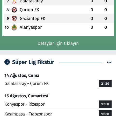
Galatasaray
0
0
7
Çorum FK
0
0
8
Gaziantep FK
0
0
9
Alanyaspor
0
0
10
Detaylar için tıklayın
Süper Lig Fikstür
14 Ağustos, Cuma
Galatasaray - Çorum FK
21:30
15 Ağustos, Cumartesi
Konyaspor - Rizespor
19:00
Kasımpaşa - Trabzonspor
19:00