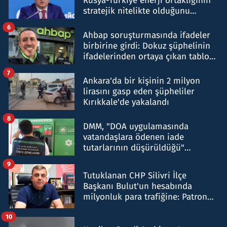
Rusya-Türkiye enerji ortaklığının
stratejik nitelikte olduğunu
belirtti
6
Ahbap soruşturmasında ifadeler
birbirine girdi: Dokuz şüphelinin
ifadelerinden ortaya çıkan tablo
şok etti
7
Ankara'da bir kişinin 2 milyon
lirasını gasp eden şüpheliler
Kırıkkale'de yakalandı
8
DMM, "DOA uygulamasında
vatandaşlara ödenen iade
tutarlarının düşürüldüğü"
iddiasını yalanladı
9
Tutuklanan CHP Silivri İlçe
Başkanı Bulut'un hesabında
milyonluk para trafiğine: Patron
talimat verdi, ben gönderdim
10