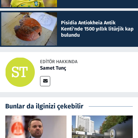
Pisidia Antiokheia Antik
Kenti'nde 1500 yıllık litürjik kap
bulundu
EDITÖR HAKKINDA
Samet Tunç
Bunlar da ilginizi çekebilir