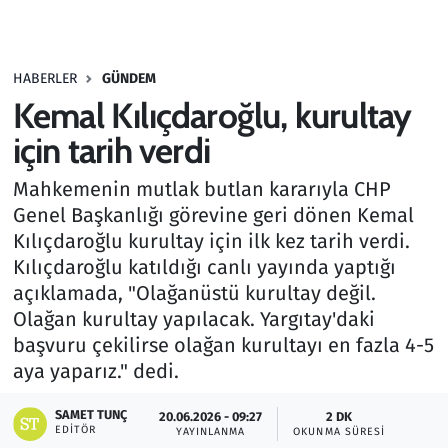
Gündem
HABERLER
GÜNDEM
Haber
Kemal Kılıçdaroğlu, kurultay
Kültür Sanat
için tarih verdi
Mahkemenin mutlak butlan kararıyla CHP
Kurumsal Haberler
Genel Başkanlığı görevine geri dönen Kemal
Kılıçdaroğlu kurultay için ilk kez tarih verdi.
Lezzet Durağı
Kılıçdaroğlu katıldığı canlı yayında yaptığı
Memur ve Kamu
açıklamada, "Olağanüstü kurultay değil.
Olağan kurultay yapılacak. Yargıtay'daki
Otomobil
başvuru çekilirse olağan kurultayı en fazla 4-5
aya yaparız." dedi.
Oyun
SAMET TUNÇ
20.06.2026 - 09:27
2 DK
EDITÖR
YAYINLANMA
OKUNMA SÜRESI
Ramazan