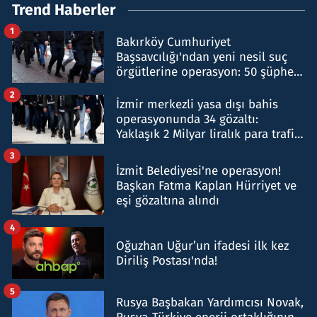
Trend Haberler
1
Bakırköy Cumhuriyet
Başsavcılığı'ndan yeni nesil suç
örgütlerine operasyon: 50 şüpheli
hakkında gözaltı kararı
2
İzmir merkezli yasa dışı bahis
operasyonunda 34 gözaltı:
Yaklaşık 2 Milyar liralık para trafiği
tespit edildi
3
İzmit Belediyesi'ne operasyon!
Başkan Fatma Kaplan Hürriyet ve
eşi gözaltına alındı
4
Oğuzhan Uğur’un ifadesi ilk kez
Diriliş Postası'nda!
5
Rusya Başbakan Yardımcısı Novak,