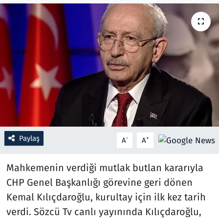
Resmi İlanlar
Rüya Tabirleri
Sağlık
Savunma Sanayi
Seçim 2023
Paylaş
-
+
A
A
Spor
Mahkemenin verdiği mutlak butlan kararıyla
Teknoloji ve Bilim
CHP Genel Başkanlığı görevine geri dönen
Kemal Kılıçdaroğlu, kurultay için ilk kez tarih
Televizyon
verdi. Sözcü Tv canlı yayınında Kılıçdaroğlu,