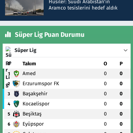
Husiler: Suudi Arabistan'ın
Aramco tesislerini hedef aldık
Süper Lig Puan Durumu
Süper Lig
#
Takım
O
P
Amed
0
0
1
Erzurumspor FK
0
0
2
Başakşehir
0
0
3
Kocaelispor
0
0
4
Beşiktaş
0
0
5
Eyüpspor
0
0
6