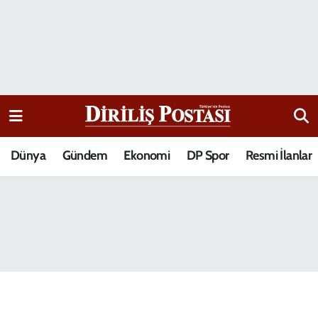
15 Temmuz Destanı
Nöbetçi Eczaneler
Analiz-Yorum
Hava Durumu
Dizi-Film
Trafik Durumu
Dünya
Gündem
Ekonomi
DP Spor
Resmi İlanlar
Dünya
Süper Lig Puan Durumu ve Fikstür
Eğitim
Tüm Manşetler
Ekonomi
Son Dakika Haberleri
Elif Kuşağı
Haber Arşivi
Güncel