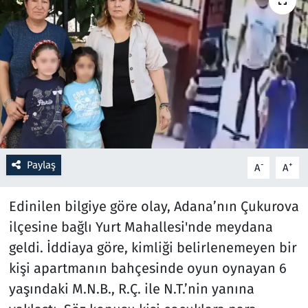
Resmi İlanlar
Rüya Tabirleri
Sağlık
Savunma Sanayi
Paylaş
-
+
A
A
Seçim 2023
Edinilen bilgiye göre olay, Adana’nın Çukurova
Spor
ilçesine bağlı Yurt Mahallesi'nde meydana
Teknoloji ve Bilim
geldi. İddiaya göre, kimliği belirlenemeyen bir
kişi apartmanın bahçesinde oyun oynayan 6
Televizyon
yaşındaki M.N.B., R.Ç. ile N.T.’nin yanına