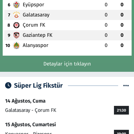
Eyüpspor
0
0
6
Galatasaray
0
0
7
Çorum FK
0
0
8
Gaziantep FK
0
0
9
Alanyaspor
0
0
10
Detaylar için tıklayın
Süper Lig Fikstür
14 Ağustos, Cuma
Galatasaray - Çorum FK
21:30
15 Ağustos, Cumartesi
19:00