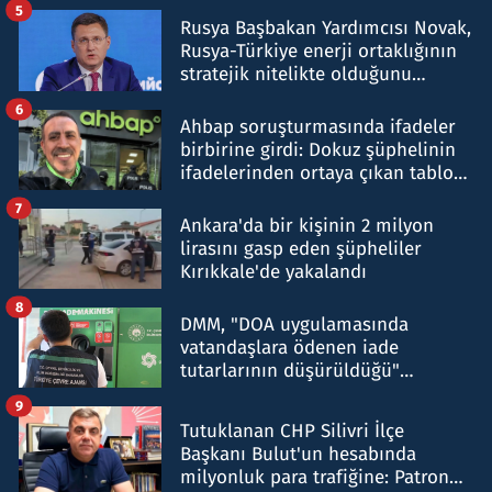
5
Rusya Başbakan Yardımcısı Novak,
Rusya-Türkiye enerji ortaklığının
stratejik nitelikte olduğunu
belirtti
6
Ahbap soruşturmasında ifadeler
birbirine girdi: Dokuz şüphelinin
ifadelerinden ortaya çıkan tablo
şok etti
7
Ankara'da bir kişinin 2 milyon
lirasını gasp eden şüpheliler
Kırıkkale'de yakalandı
8
DMM, "DOA uygulamasında
vatandaşlara ödenen iade
tutarlarının düşürüldüğü"
iddiasını yalanladı
9
Tutuklanan CHP Silivri İlçe
Başkanı Bulut'un hesabında
milyonluk para trafiğine: Patron