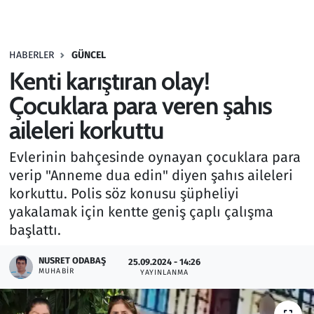
Gündem
HABERLER
GÜNCEL
Haber
Kenti karıştıran olay!
Kültür Sanat
Çocuklara para veren şahıs
aileleri korkuttu
Kurumsal Haberler
Evlerinin bahçesinde oynayan çocuklara para
Lezzet Durağı
verip "Anneme dua edin" diyen şahıs aileleri
korkuttu. Polis söz konusu şüpheliyi
Memur ve Kamu
yakalamak için kentte geniş çaplı çalışma
başlattı.
Otomobil
NUSRET ODABAŞ
25.09.2024 - 14:26
MUHABIR
Oyun
YAYINLANMA
Ramazan