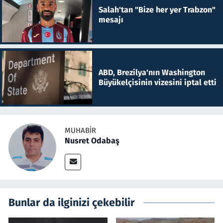
Salah'tan "Bize her yer Trabzon"
mesajı
ABD, Brezilya'nın Washington
Büyükelçisinin vizesini iptal etti
MUHABIR
Nusret Odabaş
Bunlar da ilginizi çekebilir