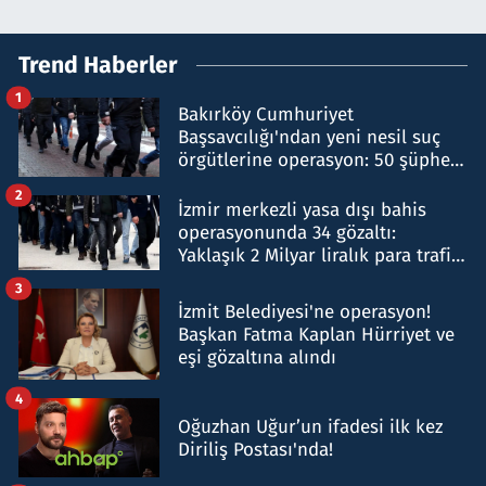
Trend Haberler
1
Bakırköy Cumhuriyet
Başsavcılığı'ndan yeni nesil suç
örgütlerine operasyon: 50 şüpheli
hakkında gözaltı kararı
2
İzmir merkezli yasa dışı bahis
operasyonunda 34 gözaltı:
Yaklaşık 2 Milyar liralık para trafiği
tespit edildi
3
İzmit Belediyesi'ne operasyon!
Başkan Fatma Kaplan Hürriyet ve
eşi gözaltına alındı
4
Oğuzhan Uğur’un ifadesi ilk kez
Diriliş Postası'nda!