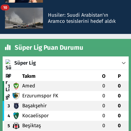
talimat verdi, ben gönderdim
10
Husiler: Suudi Arabistan'ın
Aramco tesislerini hedef aldık
Süper Lig Puan Durumu
Süper Lig
#
Takım
O
P
Amed
0
0
1
Erzurumspor FK
0
0
2
Başakşehir
0
0
3
Kocaelispor
0
0
4
Beşiktaş
0
0
5