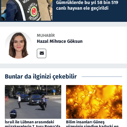
Gümrüklerde bu yıl 58 bin 519
canlı hayvan ele geçirildi
MUHABIR
Hazal Mihrace Göksun
Bunlar da ilginizi çekebilir
İsrail ile Lübnan arasındaki
Bilim insanları Güneş
müzakerelerin 7. turu Roma'da
yüzeyinin şimdiye kadarki en