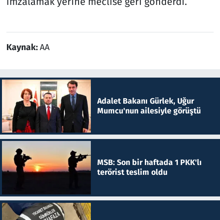
imzalamak yerine meclise geri gönderdi.
Kaynak:
AA
Adalet Bakanı Gürlek, Uğur
Mumcu'nun ailesiyle görüştü
MSB: Son bir haftada 1 PKK'lı
terörist teslim oldu