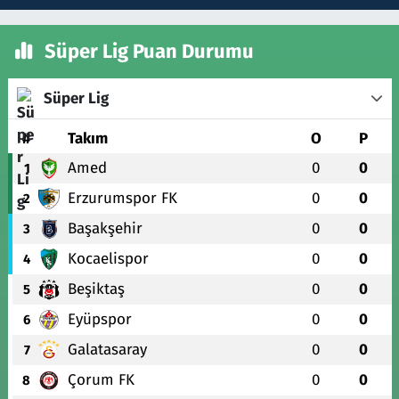
Süper Lig Puan Durumu
Süper Lig
#
Takım
O
P
Amed
0
0
1
Erzurumspor FK
0
0
2
Başakşehir
0
0
3
Kocaelispor
0
0
4
Beşiktaş
0
0
5
Eyüpspor
0
0
6
Galatasaray
0
0
7
Çorum FK
0
0
8