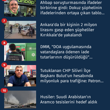
Ahbap soruşturmasında ifadeler
birbirine girdi: Dokuz şüphelinin
ifadelerinden ortaya çıkan tablo
şok etti
7
Ankara'da bir kişinin 2 milyon
lirasını gasp eden şüpheliler
Kırıkkale'de yakalandı
8
DMM, "DOA uygulamasında
vatandaşlara ödenen iade
tutarlarının düşürüldüğü"
iddiasını yalanladı
9
Tutuklanan CHP Silivri İlçe
Başkanı Bulut'un hesabında
milyonluk para trafiğine: Patron
talimat verdi, ben gönderdim
10
Husiler: Suudi Arabistan'ın
Aramco tesislerini hedef aldık