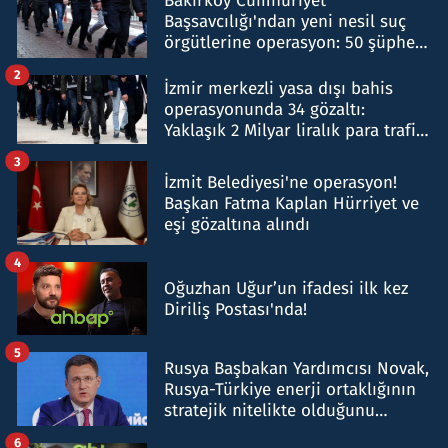
Bakırköy Cumhuriyet
Başsavcılığı'ndan yeni nesil suç
örgütlerine operasyon: 50 şüpheli
hakkında gözaltı kararı
2
İzmir merkezli yasa dışı bahis
operasyonunda 34 gözaltı:
Yaklaşık 2 Milyar liralık para trafiği
tespit edildi
3
İzmit Belediyesi'ne operasyon!
Başkan Fatma Kaplan Hürriyet ve
eşi gözaltına alındı
4
Oğuzhan Uğur’un ifadesi ilk kez
Diriliş Postası'nda!
5
Rusya Başbakan Yardımcısı Novak,
Rusya-Türkiye enerji ortaklığının
stratejik nitelikte olduğunu
belirtti
6