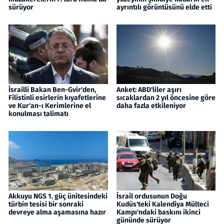
sürüyor
ayrıntılı görüntüsünü elde etti
İsrailli Bakan Ben-Gvir'den,
Anket: ABD'liler aşırı
Filistinli esirlerin kıyafetlerine
sıcaklardan 2 yıl öncesine göre
ve Kur'an-ı Kerimlerine el
daha fazla etkileniyor
konulması talimatı
Akkuyu NGS 1. güç ünitesindeki
İsrail ordusunun Doğu
türbin tesisi bir sonraki
Kudüs'teki Kalendiya Mülteci
devreye alma aşamasına hazır
Kampı'ndaki baskını ikinci
gününde sürüyor