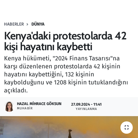
Gündem
HABERLER
DÜNYA
Haber
Kenya'daki protestolarda 42
Kültür Sanat
kişi hayatını kaybetti
Kenya hükümeti, "2024 Finans Tasarısı"na
Kurumsal Haberler
karşı düzenlenen protestolarda 42 kişinin
hayatını kaybettiğini, 132 kişinin
Lezzet Durağı
kaybolduğunu ve 1208 kişinin tutuklandığını
Memur ve Kamu
açıkladı.
HAZAL MIHRACE GÖKSUN
Otomobil
27.09.2024 - 11:41
MUHABIR
YAYINLANMA
Oyun
Ramazan