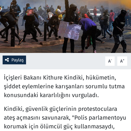
Resmi İlanlar
Rüya Tabirleri
Sağlık
Savunma Sanayi
Paylaş
-
+
A
A
Seçim 2023
İçişleri Bakanı Kithure Kindiki, hükümetin,
şiddet eylemlerine karışanları sorumlu tutma
Spor
konusundaki kararlılığını vurguladı.
Teknoloji ve Bilim
Kindiki, güvenlik güçlerinin protestoculara
ateş açmasını savunarak, "Polis parlamentoyu
Televizyon
korumak için ölümcül güç kullanmasaydı,